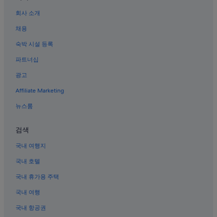
서울의 레지던스
회사 소개
이화여자대학교 근처 호텔
채용
서울의 허니문 리조트 및 호텔
숙박 시설 등록
서울의 리조트
파트너십
서울의 비즈니스 호텔
광고
서울의 모텔
Affiliate Marketing
회현역 근처 호텔
서울의 호스텔
뉴스룸
명동의 웨딩 호텔
검색
명동의 부티크 호텔
국내 여행지
눈 스퀘어 근처 호텔
국내 호텔
서울의 가족 여행 호텔
국내 휴가용 주택
명동의 허니문 리조트 및 호텔
국내 여행
명동역의 B&B
서울의 캡슐 호텔
국내 항공권