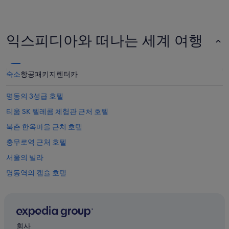
익스피디아와 떠나는 세계 여행
숙소
항공
패키지
렌터카
명동의 3성급 호텔
티움 SK 텔레콤 체험관 근처 호텔
북촌 한옥마을 근처 호텔
충무로역 근처 호텔
서울의 빌라
명동역의 캡슐 호텔
을지로입구역의 B&B
롯데백화점 근처 호텔
주한 미국대사관 근처 호텔
회사