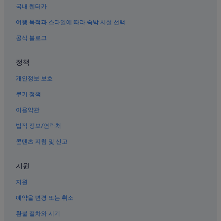
명동성당 근처 호텔
국내 렌터카
명동의 사우나가 있는 호텔
여행 목적과 스타일에 따라 숙박 시설 선택
을지로입구역의 아파트
공식 블로그
서울의 게스트하우스
정책
한국은행 화폐박물관 근처 호텔
개인정보 보호
명동의 로맨틱 호텔
명동역 근처 호텔
쿠키 정책
명동의 WiFi 제공 호텔
이용약관
명동역의 펜션
법적 정보/연락처
서울의 저렴한 호텔
콘텐츠 지침 및 신고
을지로입구역 근처 호텔
지원
명동의 MOXY 호텔
지원
서울애니메이션센터 근처 호텔
명동의 2성급 호텔
예약을 변경 또는 취소
명동거리 근처 호텔
환불 절차와 시기