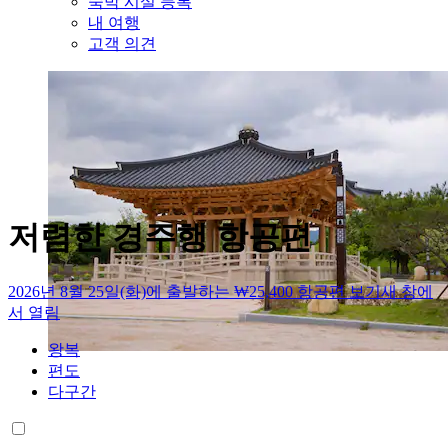
숙박 시설 등록
내 여행
고객 의견
저렴한 경주행 항공편
2026년 8월 25일(화)에 출발하는 ₩25,400 항공편 보기
새 창에
서 열림
왕복
편도
다구간