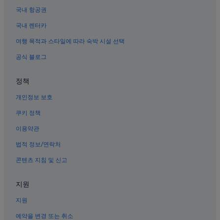
보니파시오 글로벌 시티의 비즈니스 호텔
국내 항공권
한국 대사관 근처 호텔
국내 렌터카
타기그의 게스트하우스
여행 목적과 스타일에 따라 숙박 시설 선택
펨보 호텔
공식 블로그
보니파시오 글로벌 시티의 온수 욕조가 있는 호텔
타기그의 아파트
정책
타기그의 카지노 호텔
개인정보 보호
쿠키 정책
이용약관
법적 정보/연락처
콘텐츠 지침 및 신고
지원
지원
예약을 변경 또는 취소