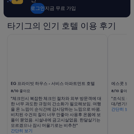
금
s
과
로그인
지금 무료 가입
m
예
u
약
c
가
타기그의 인기 호텔 이용 후기
h
능
b
여
EG 프라이빗 하우스 - 서비스 아파트먼트 호텔
에스콧 보니
e
부
t
는
t
변
e
경
r
될
t
수
h
있
a
으
n
며,
EG 프라이빗 하우스 - 서비스 아파트먼트 호텔
에스콧 보니
g
추
o
8/10
좋아요
8/10
좋아요
가
o
약
"체크인시 복잡한 체크인 절차와 외부 방문객에 대
"조식도 괜
d
관
한 너무 과도한 규정의 간소화가 필요해보임. 여행
대/변기의 
”
이
을 온 느낌이 순식간에 감시당하는 느낌으로 바뀜.
간단히 보기
적
비치된 수건의 질이 너무 안좋아 사용후 온몸에 보
용
풀이 묻었음. 시설내에 금고시살없음. 한달살기는
될
모르겠으나 잠시 머울기로는 비추천"
수
간단히 보기