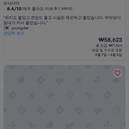
성
피낙사마
급
10
8.4/10
매우 좋아요
(이용 후기 859개)
점
숙
“
“위지도 좋았고 전망도 좋고 시설은 깨끗하고 좋았습니다. 무엇보다
만
박
위
침대가 커서 좋았습니다.”
점
시
지
youngdal
중
도
간단히 보기
설
8.4
좋
현
₩58,623
점,
았
재
매
총 요금: ₩71,520
고
요
우
세금 및 수수료 포함
전
금
좋
8월 7일 ~ 8월 8일
망
₩58,623
아
도
요,
에스콧 보니파시오 글로벌 시티 마닐라
좋
(이
고
용
시
후
설
기
은
859
깨
개)
끗
하
고
좋
았
습