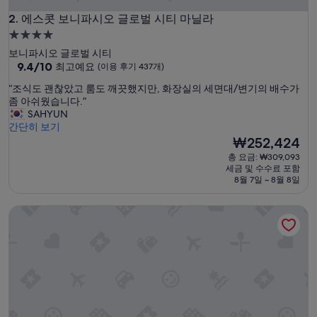
니
에스콧 보니파시오 글로벌 시티 마닐라
다
2. 에스콧 보니파시오 글로벌 시티 마닐라
.
4.0
무
성
보니파시오 글로벌 시티
엇
급
10
9.4/10
최고예요
(이용 후기 437개)
보
점
숙
다
“
“조식도 괜찮았고 룸도 깨끗했지만, 화장실의 세면대/변기의 배수가
만
침
박
조
좀 아쉬웠습니다.”
점
대
시
식
SAHYUN
중
가
도
간단히 보기
설
9.4
커
괜
현
₩252,424
점,
서
찮
재
최
총 요금: ₩309,093
좋
았
요
고
세금 및 수수료 포함
았
고
금
예
8월 7일 ~ 8월 8일
습
룸
₩252,424
요,
니
도
(이
다
프라임 아방
깨
용
.
끗
후
”
했
기
지
437
만
개)
,
화
장