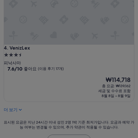
e
57
n
개)
t
c
a
m
e
w
VenizLex
i
4. VenizLex
t
3.5
h
성
피낙사마
t
급
10
7.6/10
좋아요
(이용 후기 17개)
h
점
숙
e
현
₩114,718
만
t
박
재
점
총 요금: ₩139,162
o
시
요
중
세금 및 수수료 포함
w
설
금
7.6
8월 8일 ~ 8월 9일
e
₩114,718
점,
l
좋
s
더 보기
아
a
요,
n
표
표시된 요금은 지난 24시간 이내 성인 2명 1박 기준 최저가입니다. 요금과 예약 가
(이
d
능 여부는 변경될 수 있으며, 추가 약관이 적용될 수 있습니다.
시
용
t
된
후
o