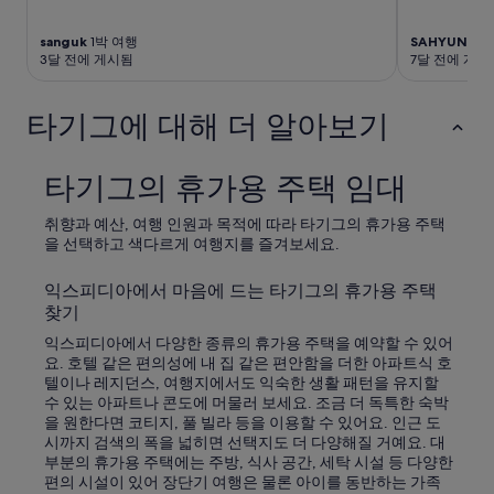
있
습
sanguk
1박 여행
SAHYUN
4박
니
3달 전에 게시됨
7달 전에 게시
다.
타기그에 대해 더 알아보기
타기그의 휴가용 주택 임대
취향과 예산, 여행 인원과 목적에 따라 타기그의 휴가용 주택
을 선택하고 색다르게 여행지를 즐겨보세요.
익스피디아에서 마음에 드는 타기그의 휴가용 주택
찾기
익스피디아에서 다양한 종류의 휴가용 주택을 예약할 수 있어
요. 호텔 같은 편의성에 내 집 같은 편안함을 더한 아파트식 호
텔이나 레지던스, 여행지에서도 익숙한 생활 패턴을 유지할
수 있는 아파트나 콘도에 머물러 보세요. 조금 더 독특한 숙박
을 원한다면 코티지, 풀 빌라 등을 이용할 수 있어요. 인근 도
시까지 검색의 폭을 넓히면 선택지도 더 다양해질 거예요. 대
부분의 휴가용 주택에는 주방, 식사 공간, 세탁 시설 등 다양한
편의 시설이 있어 장단기 여행은 물론 아이를 동반하는 가족