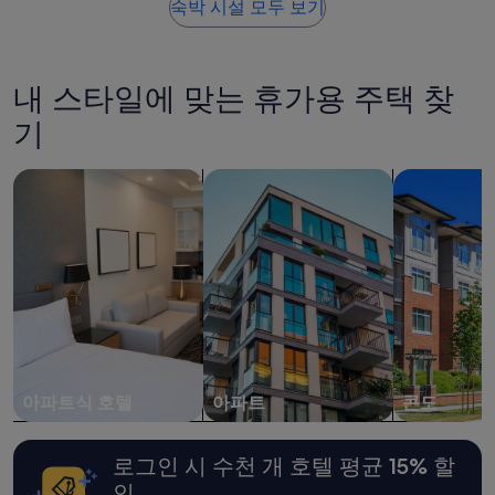
요
숙박 시설 모두 보기
기
i
금
17
l
은
개)
e
지
t
난
내 스타일에 맞는 휴가용 주택 찾
p
24
a
시
기
p
간
e
이
r
아파트식 호텔 검색
아파트 검색
콘도 검색
내
m
성
i
인
s
2
s
명
i
1
n
박
g
기
.
준
T
최
h
저
e
가
아파트식 호텔
아파트
콘도
r
입
e
니
s
다.
로그인 시 수천 개 호텔 평균 15% 할
t
요
인
i