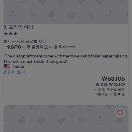
실
의
세
면
대
프라임 아방
/
3. 프라임 아방
변
3.0
기
성
보니파시오 글로벌 시티
의
급
10
9.0/10
매우 훌륭해요
(이용 후기 57개)
배
점
숙
수
“
“The disappointment came with the towels and toilet paper missing.
만
가
박
T
The rest is much better than good”
점
좀
시
h
Natalia
중
아
e
간단히 보기
설
9.0
쉬
d
현
₩63,106
점,
웠
i
재
매
총 요금: ₩102,839
습
s
요
우
세금 및 수수료 포함
니
a
금
훌
8월 9일 ~ 8월 10일
다
p
₩63,106
륭
.
p
해
”
VenizLex
o
요,
i
(이
n
용
t
후
m
기