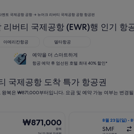
멘토 국제공항 공항 → 뉴어크 리버티 국제공항 공항 항공편
 리버티 국제공항 (EWR)행 인기 항
메리칸항공
델타항공
아메리칸항공
델타항공
예약을 더 스마트하게
항공 예약 후 엄선된 호텔 최대 40% 할인*
티 국제공항 도착 특가 항공권
, 왕복은 ₩871,000부터입니다. 요금 및 예약 가능 여부는 변경
은 8월 23일(일)에 새크라멘토 출발 뉴욕 도착, 오는 항공편은 8월
유나이티드항공 항공
₩871,000
₩871,000
8월 23일(일) - 
왕
SMF
왕복
복,
2시간 전에 검색됨