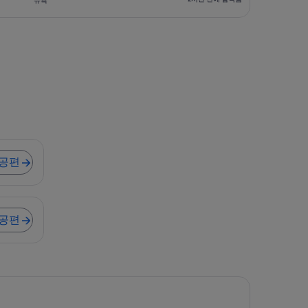
뉴욕
검
2
색
시
됨
간
전
에
검
색
됨
,900 출발 항공편
항공편
항공편