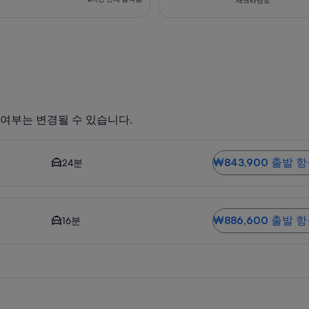
새크라멘토
검
2
색
시
됨
간
전
에
검
색
됨
 여부는 변경될 수 있습니다.
 저렴한 옵션입니다. 도심까지 평균 운전 시간은 24분입니다. ₩843
₩843,900 출발 
24분
운전 시간은 16분입니다. ₩886,600 출발 항공편
₩886,600 출발 
16분