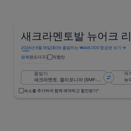
새크라멘토발 뉴어크 리
새
2026년 8월 18일(화)에 출발하는 ₩468,000 항공편 보기
창
왕복
편도
다구간
직항만
에
서
열
출발지
목
림
숙소를 추가하여 함께 예약하고 할인받기*