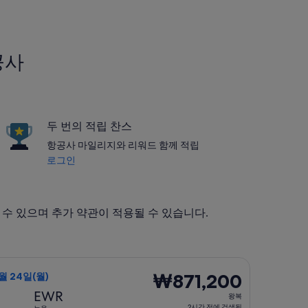
공사
두 번의 적립 찬스
항공사 마일리지와 리워드 함께 적립
로그인
될 수 있으며 추가 약관이 적용될 수 있습니다.
 24일(월)에 출발, 요금은 ₩871,000. 2시간 전에 검색됨
편 선택, 가는 항공편은 8월 23일(일)에 새크라멘토 출발 뉴욕 도착
₩871,200
₩871,200
8월 24일(월)
왕
EWR
왕복
복,
2시간 전에 검색됨