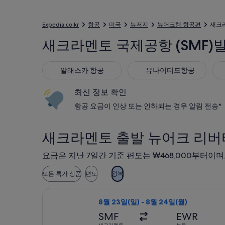
Expedia.co.kr
항공
미국
뉴저지
뉴어크행 항공편
새크라
새크라멘토 국제공항 (SMF)발
알래스카 항공
유나이티드항공
아
알래스카 항공
유나이티드항공
최신 정보 확인
항공 요금이 인상 또는 인하되는 경우 알림 전송*
새크라멘토 출발 뉴어크 리버
요금은 지난 7일간 기준 편도는 ₩468,000부터이며
모든 특가 상품
편도
왕복
유나이티드항공 항공편 선택, 가는 항공편
8월 23일(일) - 8월 24일(월)
SMF
EWR