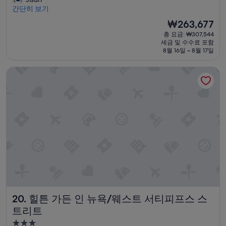
개
점
시
분
절
간단히 보기
있
중
설
에
하
는
9.2
현
₩263,677
행
고
방
점,
재
복
총 요금: ₩307,544
깨
에
매
요
세금 및 수수료 포함
했
끗
서
우
금
8월 16일 ~ 8월 17일
습
했
세
훌
₩263,677
니
어
명
륭
힐튼 가든 인 뉴욕/웨스트 서티피프스 스트리트
다
요
이
해
.
”
묵
요,
1
었
(이
층
는
용
에
데
후
있
침
기
는
구
1,179
레
가
개)
스
정
토
말
랑
좋
은
아
분
서
위
꿀
힐튼 가든 인 뉴욕/웨스트 서티피프스 스트리트
20. 힐튼 가든 인 뉴욕/웨스트 서티피프스 스
기
잠
도
잤
트리트
맛
잤
3.0
도