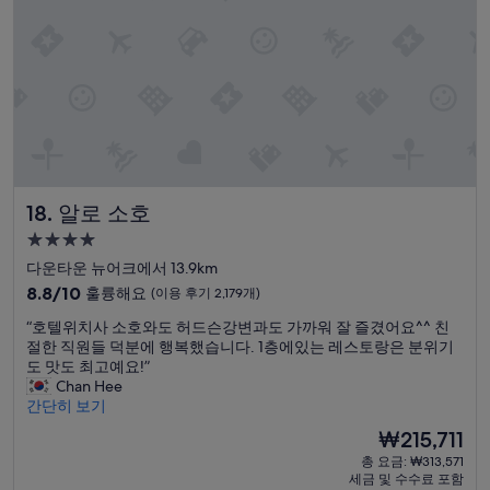
여
러
곳
으
로
이
동
하
기
가
알로 소호
18. 알로 소호
너
무
4.0
편
성
다운타운 뉴어크에서 13.9km
했
급
10
어
8.8/10
훌륭해요
(이용 후기 2,179개)
숙
점
요
“
“호텔위치사 소호와도 허드슨강변과도 가까워 잘 즐겼어요^^ 친
만
.
박
호
절한 직원들 덕분에 행복했습니다. 1층에있는 레스토랑은 분위기
점
연
시
텔
도 맛도 최고예요!”
중
식
설
위
Chan Hee
8.8
이
치
간단히 보기
점,
오
사
훌
래
현
₩215,711
소
륭
된
재
총 요금: ₩313,571
호
해
호
요
세금 및 수수료 포함
와
요,
텔