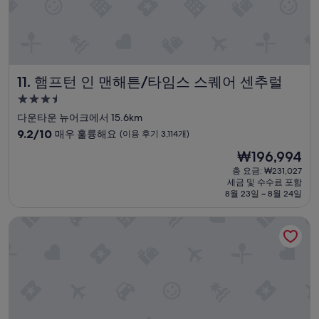
위
w
치
a
해
s
있
h
어
e
서
d
햄프턴 인 맨해튼/타임스 스퀘어 센추럴
11. 햄프턴 인 맨해튼/타임스 스퀘어 센추럴
전
a
혀
t
3.5
무
a
성
다운타운 뉴어크에서 15.6km
섭
l
급
10
지
9.2/10
매우 훌륭해요
(이용 후기 3,114개)
l
숙
점
도
.
현
₩196,994
만
않
”
박
재
점
았
총 요금: ₩231,027
시
요
세금 및 수수료 포함
중
고
설
금
8월 23일 ~ 8월 24일
9.2
다
₩196,994
점,
니
코트야드 뉴욕 맨해튼/ 미드타운 이스트
매
기
우
에
훌
도
륭
아
해
주
요,
편
(이
했
용
음