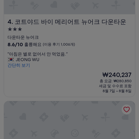
c
l
e
코트야드 바이 메리어트 뉴어크 다운타운
4. 코트야드 바이 메리어트 뉴어크 다운타운
a
n
3.0
r
성
다운타운 뉴어크
o
급
10
o
8.6/10
훌륭해요
(이용 후기 1,006개)
숙
점
m
“
“아침은 별로 없어서 안 먹었음.”
만
,
박
아
JEONG WU
점
s
시
침
간단히 보기
중
p
설
은
8.6
a
현
₩240,237
별
점,
c
재
총 요금: ₩280,850
로
훌
i
요
세금 및 수수료 포함
없
륭
o
금
8월 7일 ~ 8월 8일
어
해
u
₩240,237
서
요,
s
퍼블릭, 언 이안 슈레거 호텔
안
(이
b
먹
용
e
었
후
d
음
기
r
.
1,006
o
”
개)
o
m