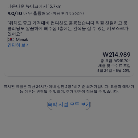
어
성
최
다운타운 뉴어크에서 15.7km
요
고
급
.
10
9.0/10
매우 훌륭해요
(이용 후기 3,262개)
예
어
숙
점
요
“
“위치도 좋고 가격대비 컨디션도 훌륭했습니다 직원 친절하고 룸
메
만
박
!
위
클리닝도 깔끔하게 해주심 1층에는 간식을 살 수 있는 키오스크가
니
점
시
”
치
있어요”
티
중
설
도
Minsik
는
9.0
좋
간단히 보기
칫
점,
고
솔
매
현
₩214,989
가
치
우
재
총 요금: ₩251,704
격
약
훌
요
세금 및 수수료 포함
대
외
륭
금
8월 24일 ~ 8월 25일
비
에
해
₩214,989
컨
는
요,
디
다
(이
표
표시된 요금은 지난 24시간 이내 성인 2명 1박 기준 최저가입니다. 요금과 예약 가
션
갖
용
능 여부는 변경될 수 있으며, 추가 약관이 적용될 수 있습니다.
시
도
춰
후
된
훌
져
기
요
숙박 시설 모두 보기
륭
있
3,262
금
했
어
개)
은
습
서
지
니
부
난
다
족
24
직
한
시