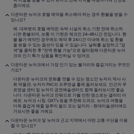
박 시설을 찾을 수 있어 뉴어크 전체 지역을 여행하기에 안성맞
비
춤이에요.
스
중
다운타운 뉴어크 호텔 예약을 취소해야 하는 경우 환불을 받을 수
하
있나요?
나
예. 대부분의 호텔 예약은 숙박 시설의 취소 기한 전에 취소하
였
시면 환불되며, 보통 이 기한은 체크인 24~48시간 전입니다. 환
어
불 불가 예약인 경우에도 예약 후 24시간 이내에 취소 및 환불
요
을 받을 수 있는 옵션이 있을 수 있습니다. 날짜를 설정하고 "검
!
색"을 클릭한 후 "전액 환불 가능"으로 필터링해 다운타운 뉴어
문
크의 인기 특가 상품을 확인하실 수 있어요.
열
어
다운타운 뉴어크에서 가장 인기 있는 볼거리와 즐길거리는 무엇인
주
가요?
는
아
다운타운 뉴어크의 문화를 엿볼 수 있는 명소인 뉴저지 역사 사
저
회 박물관, 뉴저지 PAC의 프루덴셜 홀에 들러보세요. 인근의 푸
씨
르덴셜 센터 및 뉴저지 공연예술센터도 함께 둘러보시면 좋습
와
니다. 다운타운 뉴어크 안팎으로 가볼 만한 명소로는 갤러리 아
컨
페로, 뉴어크 시청, QXT's 등을 추천해 드려요. 뉴어크 여행을
시
더욱 즐겁게 해줄 얼루미 필드 또는 알지라 - 현대미술센터에도
어
가보시면 좋을 거예요.
지
다운타운 뉴어크 및 뉴어크 근교 지역에서 어떤 교통 수단을 이용
서
할 수 있나요?
비
스