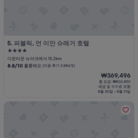
e
t
c
.
O
v
e
퍼블릭, 언 이안 슈레거 호텔
5. 퍼블릭, 언 이안 슈레거 호텔
r
a
4.0
l
성
다운타운 뉴어크에서 15.2km
l
급
10
8.8/10
훌륭해요
(이용 후기 3,886개)
g
숙
점
o
현
₩369,496
만
박
o
재
점
총 요금: ₩502,850
d
시
요
세금 및 수수료 포함
중
!
설
금
8월 30일 ~ 8월 31일
8.8
”
₩369,496
점,
하얏트 플레이스 뉴욕 미드타운 사우스
훌
륭
해
요,
(이
용
후