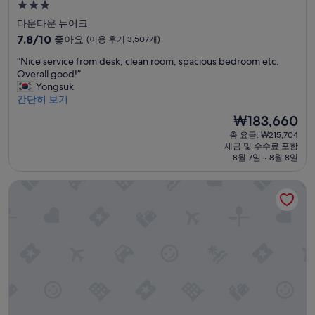
3.0
성
다운타운 뉴어크
급
10
7.8/10
좋아요
(이용 후기 3,507개)
숙
점
“
“Nice service from desk, clean room, spacious bedroom etc.
만
박
N
Overall good!”
점
시
i
Yongsuk
중
설
c
간단히 보기
7.8
e
점,
현
₩183,660
s
좋
재
총 요금: ₩215,704
e
아
요
세금 및 수수료 포함
r
요,
금
8월 7일 ~ 8월 8일
v
(이
₩183,660
i
용
코트야드 바이 메리어트 뉴어크 다운타운
c
후
e
기
f
3,507
r
개)
o
m
d
e
s
k
,