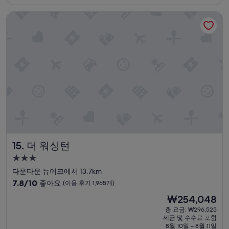
해
₩171,436
요,
더 워싱턴
(이
용
후
기
1,827
개)
더 워싱턴
15. 더 워싱턴
3.0
성
다운타운 뉴어크에서 13.7km
급
10
7.8/10
좋아요
(이용 후기 1,965개)
숙
점
현
₩254,048
만
박
재
점
총 요금: ₩296,525
시
요
세금 및 수수료 포함
중
설
금
8월 10일 ~ 8월 11일
7.8