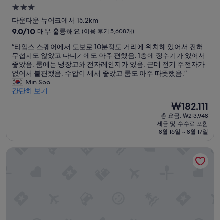
e
3.0
n
성
다운타운 뉴어크에서 15.2km
o
급
u
10
9.0/10
매우 훌륭해요
(이용 후기 5,608개)
g
숙
점
“
“타임스 스퀘어에서 도보로 10분정도 거리에 위치해 있어서 전혀
h
만
박
타
무섭지도 않았고 다니기에도 아주 편했음. 1층에 정수기가 있어서
.
점
시
임
좋았음. 룸에는 냉장고와 전자레인지가 있음. 근데 전기 주전자가
I
중
설
스
없어서 불편했음. 수압이 세서 좋았고 룸도 아주 따뜻했음.”
t
9.0
스
Min Seo
f
점,
퀘
간단히 보기
e
매
어
l
우
현
₩182,111
에
t
훌
재
총 요금: ₩213,948
서
l
륭
요
세금 및 수수료 포함
도
i
해
금
8월 16일 ~ 8월 17일
보
k
요,
₩182,111
로
e
(이
햄프턴 인 맨해튼/타임스 스퀘어 센추럴
1
i
용
0
t
후
분
w
기
정
a
5,608
도
s
개)
거
n
리
o
에
t