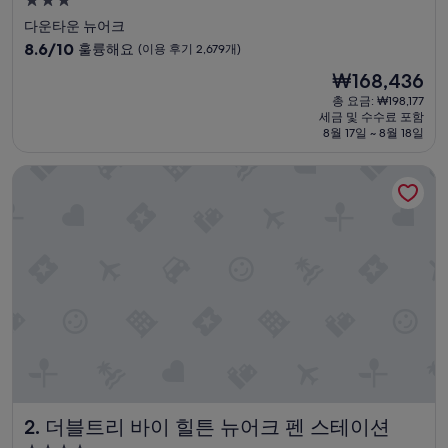
3.0
성
다운타운 뉴어크
급
10
8.6/10
훌륭해요
(이용 후기 2,679개)
숙
점
현
₩168,436
만
박
재
점
총 요금: ₩198,177
시
요
세금 및 수수료 포함
중
설
금
8월 17일 ~ 8월 18일
8.6
₩168,436
점,
더블트리 바이 힐튼 뉴어크 펜 스테이션
훌
륭
해
요,
(이
용
후
기
2,679
개)
더블트리 바이 힐튼 뉴어크 펜 스테이션
2. 더블트리 바이 힐튼 뉴어크 펜 스테이션