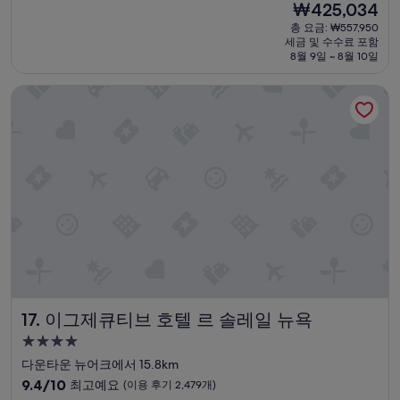
9.4
현
₩425,034
고
점,
재
총 요금: ₩557,950
직
최
요
세금 및 수수료 포함
원
고
금
8월 9일 ~ 8월 10일
들
예
₩425,034
이
요,
이그제큐티브 호텔 르 솔레일 뉴욕
친
(이
절
용
함
후
.
기
”
5,782
개)
이그제큐티브 호텔 르 솔레일 뉴욕
17. 이그제큐티브 호텔 르 솔레일 뉴욕
4.0
성
다운타운 뉴어크에서 15.8km
급
10
9.4/10
최고예요
(이용 후기 2,479개)
점