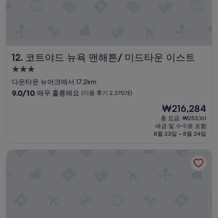
후
.
기
1
3,114
층
개)
에
정
수
코트야드 뉴욕 맨해튼/ 미드타운 이스트
12. 코트야드 뉴욕 맨해튼/ 미드타운 이스트
기
가
3.0
있
성
다운타운 뉴어크에서 17.2km
어
급
서
10
9.0/10
매우 훌륭해요
(이용 후기 2,370개)
좋
숙
점
현
₩216,284
았
만
박
재
음
점
총 요금: ₩253,161
시
요
.
세금 및 수수료 포함
중
설
금
8월 23일 ~ 8월 24일
룸
9.0
₩216,284
에
점,
는
포드 타임스 스퀘어
매
냉
우
장
훌
고
륭
와
해
전
요,
자
(이
레
용