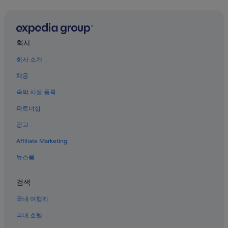
너틀리 호텔
은
마
뉴어크의 공항 셔틀 제공 호텔
치
친
뉴어크의 아침 식사 제공 호텔
회사
절
저널 스퀘어 호텔
한
회사 소개
교
포레스트 힐 호텔
회
채용
아
커니의 모텔
주
숙박 시설 등록
에식스 카운티 호텔
머
니
파트너십
Harrison 역 근처 호텔
처
광고
럼
Newark International Airport역의 게스트하우스
살
Affiliate Marketing
네트워크 센트럴 비지니스 디스트릭트 호텔
갑
게
웨스트 사이드 호텔
뉴스룸
대
해
갤러리 아페로 근처 호텔
주
검색
글랜리지 호텔
시
고
국내 여행지
뉴어크의 가족 여행 호텔
,
국내 호텔
항
Atlantic Street 역 근처 호텔
상