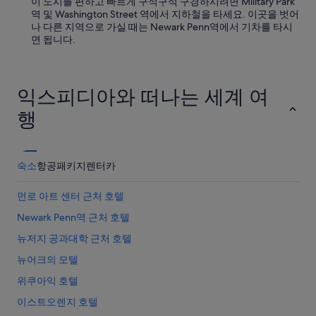
이 도시를 편하고 빠르게 구석구석 구경하시려면 Military Park
직
역 및 Washington Street 역에서 지하철을 타세요. 이곳을 벗어
원
나 다른 지역으로 가실 때는 Newark Penn역에서 기차를 타시
은
면 됩니다.
사
무
적
이
익스피디아와 떠나는 세계 여
었
지
행
만
,
프
런
숙소
항공
패키지
렌터카
트
데
먼로 아트 센터 근처 호텔
스
크
Newark Penn역 근처 호텔
의
빨
뉴저지 공과대학 근처 호텔
간
뉴어크의 모텔
머
리
위쿠아익 호텔
여
성
이스트오렌지 호텔
분