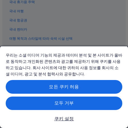
국내 휴가용 주택
뉴어크 호텔
더
필
국내 여행
커니 호텔
요
한
뉴어크 리버티 국제공항 근처 호텔
국내 항공권
게
그린빌 호텔
국내 렌터카
없
는
어퍼 로즈빌 호텔
여행 목적과 스타일에 따라 숙박 시설 선택
지
끝
뉴어크의 해변 호텔
공식 블로그
까
맥긴리 스퀘어 호텔
우리는 소셜 미디어 기능의 제공과 데이터 분석 및 본 사이트가 올바
지
물
로 동작하고 개인화된 콘텐츠와 광고를 제공하기 위해 쿠키를 사용
정책
베르겐-라파예트 호텔
어
하고 있습니다. 회사 사이트에 대한 귀하의 사용 정보를 회사의 소
봐
개인정보 보호
베르겐 호텔
셜 미디어, 광고 및 분석 협력사와 공유합니다.
주
럿거스 대학교 뉴어크 근처 호텔
쿠키 정책
셔
서
모든 쿠키 허용
뉴어크의 B&B
이용약관
너
무
더 밀스 앳 저지가든스 근처 호텔
법적 정보/연락처
감
모두 거부
브랜치 브룩 공원 근처 호텔
동
콘텐츠 지침 및 신고
했
뉴어크의 4성급 호텔
어
쿠키 설정
지원
요
뉴어크의 아파트
.