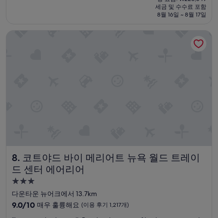
훌
요
세금 및 수수료 포함
이
륭
금
8월 16일 ~ 8월 17일
렌
해
₩190,484
소
요,
코트야드 바이 메리어트 뉴욕 월드 트레이드 센터 에어리어
리
(이
가
용
너
후
무
기
잘
4,980
들
개)
림
”
코트야드 바이 메리어트 뉴욕 월드 트레이드 센터 에어리어
8. 코트야드 바이 메리어트 뉴욕 월드 트레이
드 센터 에어리어
3.0
성
다운타운 뉴어크에서 13.7km
급
10
9.0/10
매우 훌륭해요
(이용 후기 1,217개)
숙
점