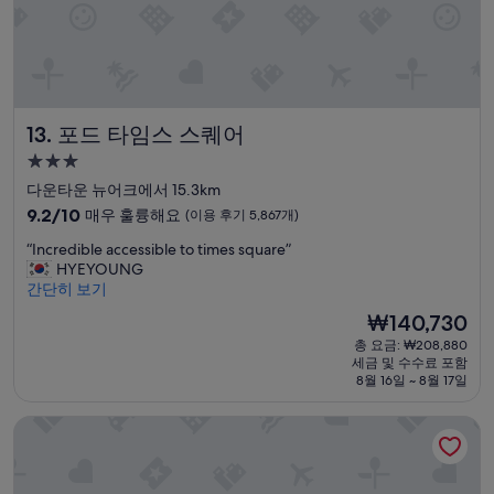
인
후
지
기
가
2,370
있
개)
음
.
포드 타임스 스퀘어
근
13. 포드 타임스 스퀘어
데
3.0
전
성
다운타운 뉴어크에서 15.3km
기
급
주
10
9.2/10
매우 훌륭해요
(이용 후기 5,867개)
전
숙
점
“
“Incredible accessible to times square”
자
만
박
I
HYEYOUNG
가
점
시
n
간단히 보기
없
중
설
c
어
9.2
현
₩140,730
r
서
점,
재
총 요금: ₩208,880
e
불
매
요
세금 및 수수료 포함
d
편
우
금
8월 16일 ~ 8월 17일
i
했
훌
₩140,730
b
음
륭
클럽 쿼터스 호텔 월드 트레이드 센터, 뉴욕
l
.
해
e
수
요,
a
압
(이
c
이
용