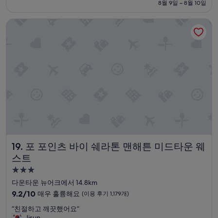
금
8월 9일 ~ 8월 10일
도
(이
이
₩215,711
허
용
었
포 포인츠 바이 쉐라톤 맨해튼 미드타운 웨스트
드
후
지
슨
기
만
강
2,179
관
변
개)
리
과
가
도
잘
가
돼
까
있
워
고
잘
,
즐
깨
겼
끗
어
하
요
고
포 포인츠 바이 쉐라톤 맨해튼 미드타운 웨스트
19. 포 포인츠 바이 쉐라톤 맨해튼 미드타운 웨
^
,
^
스트
퀸
친
사
3.0
절
이
성
한
다운타운 뉴어크에서 14.8km
즈
직
급
침
10
9.2/10
매우 훌륭해요
(이용 후기 1,179개)
원
대
숙
점
들
“
“친절하고 깨끗했어요”
두
만
박
덕
친
Jisun