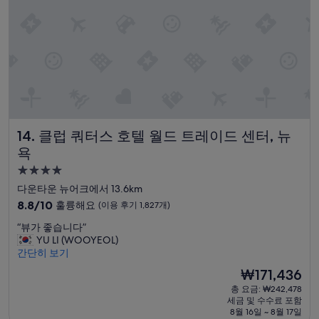
c
세
후
e
서
기
s
좋
5,867
s
았
개)
i
고
b
룸
l
도
e
아
t
주
o
따
클럽 쿼터스 호텔 월드 트레이드 센터, 뉴욕
14. 클럽 쿼터스 호텔 월드 트레이드 센터, 뉴
t
뜻
i
했
욕
m
음
4.0
e
.
성
s
”
다운타운 뉴어크에서 13.6km
s
급
10
8.8/10
훌륭해요
(이용 후기 1,827개)
q
숙
점
u
“
“뷰가 좋습니다”
만
박
a
뷰
YU LI (WOOYEOL)
점
시
r
가
간단히 보기
중
설
e
좋
8.8
현
₩171,436
”
습
점,
재
총 요금: ₩242,478
니
훌
요
세금 및 수수료 포함
다
륭
금
8월 16일 ~ 8월 17일
”