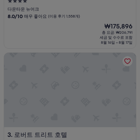
4.0
성
다운타운 뉴어크
급
10
8.0/10
매우 좋아요
(이용 후기 1,558개)
숙
점
현
₩175,896
만
박
재
점
총 요금: ₩206,791
시
요
세금 및 수수료 포함
중
설
금
8월 16일 ~ 8월 17일
8.0
₩175,896
점,
로버트 트리트 호텔
매
우
좋
아
요,
(이
용
후
기
1,558
개)
로버트 트리트 호텔
3. 로버트 트리트 호텔