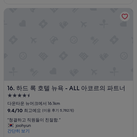
₩254,048
점,
하드 록 호텔 뉴욕 - ALL 아코르의 파트너
좋
아
요,
(이
용
후
기
1,965
개)
하드 록 호텔 뉴욕 - ALL 아코르의 파트너
16. 하드 록 호텔 뉴욕 - ALL 아코르의 파트너
4.5
성
다운타운 뉴어크에서 16.1km
급
10
9.4/10
최고예요
(이용 후기 5,782개)
숙
점
“
“청결하고 직원들이 친절함.”
만
박
청
joohyun
점
시
결
간단히 보기
중
설
하