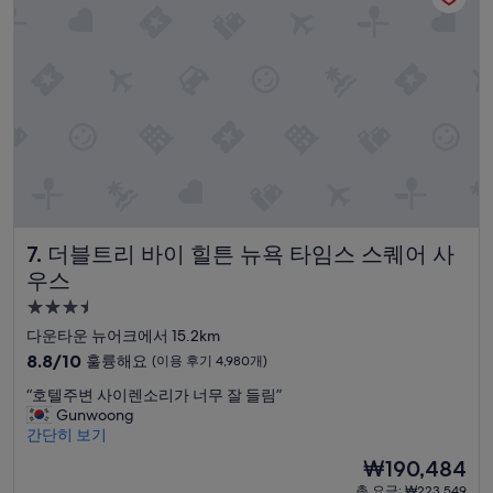
(이
이
용
아
후
주
기
친
2,439
철
개)
해
요
.
아
침
식
사
더블트리 바이 힐튼 뉴욕 타임스 스퀘어 사우스
7. 더블트리 바이 힐튼 뉴욕 타임스 스퀘어 사
도
만
우스
족
3.5
스
성
러
다운타운 뉴어크에서 15.2km
웠
급
10
8.8/10
훌륭해요
(이용 후기 4,980개)
어
숙
점
요
“
“호텔주변 사이렌소리가 너무 잘 들림”
만
박
.
호
Gunwoong
점
시
”
텔
간단히 보기
중
설
주
8.8
현
₩190,484
변
점,
재
총 요금: ₩223,549
사