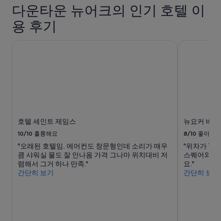
원
게
간
다운타운 뉴어크의 인기 호텔 이
친
없
이
절
었
용 후기
내
하
고
성
고
,
인
호텔 세인트 제임스
뉴요커 바이
룸
브
2
클
랜
명
리
드
1
닝
도
박
도
록
기
깔
시
준
끔
땅
최
하
여
저
게
서
호텔 세인트 제임스
뉴요커 바이
가
해
기
입
10/10
훌륭해요
8/10
좋아요
주
분
니
심
좋
"오래된 호텔임. 에어컨도 창문형인데 소리가 매우
"위차가 10
다.
1
았
큼 샤워실 물도 잘 안나옴 가격 그나마 위치대비 저
스퀘어와 가
요
층
어
렴해서 그거 하나 만족."
요."
금
에
요
간단히 보기
간단히 보기
과
는
.
예
간
특
약
식
히
가
을
프
능
살
론
여