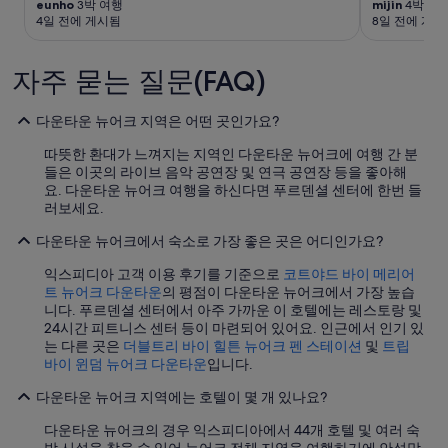
수
eunho
3박 여행
mijin
4박 여
트
부
4일 전에 게시됨
8일 전에 게시
있
로
는
는
비
변
키
에
경
자주 묻는 질문(FAQ)
오
항
될
스
상
수
크
비
다운타운 뉴어크 지역은 어떤 곳인가요?
있
가
치
으
있
되
따뜻한 환대가 느껴지는 지역인 다운타운 뉴어크에 여행 간 분
며,
어
어
들은 이곳의 라이브 음악 공연장 및 연극 공연장 등을 좋아해
추
요
있
요. 다운타운 뉴어크 여행을 하신다면 푸르덴셜 센터에 한번 들
가
”
는
러보세요.
약
과
관
일
다운타운 뉴어크에서 숙소로 가장 좋은 곳은 어디인가요?
이
생
적
익스피디아 고객 이용 후기를 기준으로
코트야드 바이 메리어
수
용
트 뉴어크 다운타운
의 평점이 다운타운 뉴어크에서 가장 높습
와
될
니다. 푸르덴셜 센터에서 아주 가까운 이 호텔에는 레스토랑 및
무
수
24시간 피트니스 센터 등이 마련되어 있어요. 인근에서 인기 있
료
있
는 다른 곳은
더블트리 바이 힐튼 뉴어크 펜 스테이션
및
트립
커
습
바이 윈덤 뉴어크 다운타운
입니다.
피
니
가
다.
다운타운 뉴어크 지역에는 호텔이 몇 개 있나요?
최
고
다운타운 뉴어크의 경우 익스피디아에서 44개 호텔 및 여러 숙
서