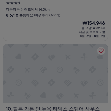
e
3.5
c
성
다운타운 뉴어크에서 14.3km
l
급
10
e
8.6/10
훌륭해요
(이용 후기 2,588개)
숙
점
a
현
₩154,946
만
n
박
재
점
n
총 요금: ₩182,776
시
요
세금 및 수수료 포함
중
e
설
금
8월 16일 ~ 8월 17일
8.6
s
₩154,946
점,
s
힐튼 가든 인 뉴욕 타임스 스퀘어 사우스
훌
o
륭
f
해
b
요,
e
(이
d
용
w
후
a
기
s
2,588
n
개)
o
t
g
o
o
힐튼 가든 인 뉴욕 타임스 스퀘어 사우스
10. 힐튼 가든 인 뉴욕 타임스 스퀘어 사우스
d