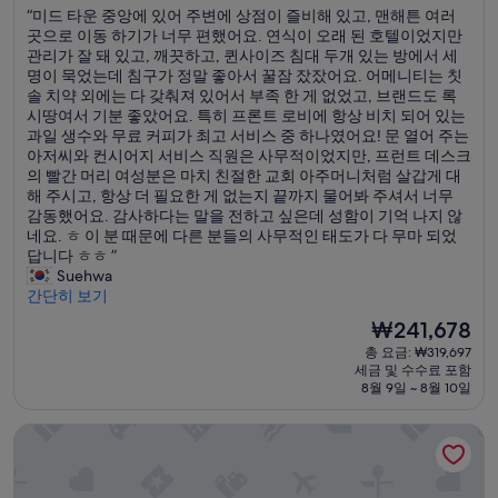
숙
“
“미드 타운 중앙에 있어 주변에 상점이 즐비해 있고, 맨해튼 여러
만
박
미
곳으로 이동 하기가 너무 편했어요. 연식이 오래 된 호텔이었지만
점
시
드
관리가 잘 돼 있고, 깨끗하고, 퀸사이즈 침대 두개 있는 방에서 세
중
설
타
명이 묵었는데 침구가 정말 좋아서 꿀잠 잤잤어요. 어메니티는 칫
9.4
운
솔 치약 외에는 다 갖춰져 있어서 부족 한 게 없었고, 브랜드도 록
점,
중
시땅여서 기분 좋았어요. 특히 프론트 로비에 항상 비치 되어 있는
최
앙
과일 생수와 무료 커피가 최고 서비스 중 하나였어요! 문 열어 주는
고
에
아저씨와 컨시어지 서비스 직원은 사무적이었지만, 프런트 데스크
예
있
의 빨간 머리 여성분은 마치 친절한 교회 아주머니처럼 살갑게 대
요,
어
해 주시고, 항상 더 필요한 게 없는지 끝까지 물어봐 주셔서 너무
(이
주
감동했어요. 감사하다는 말을 전하고 싶은데 성함이 기억 나지 않
용
변
네요. ㅎ 이 분 때문에 다른 분들의 사무적인 태도가 다 무마 되었
후
에
답니다 ㅎㅎ ”
기
상
Suehwa
2,479
점
간단히 보기
개)
이
현
₩241,678
즐
재
총 요금: ₩319,697
비
요
세금 및 수수료 포함
해
금
8월 9일 ~ 8월 10일
있
₩241,678
고
알로 소호
,
맨
해
튼