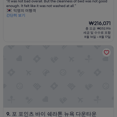
“
“It was not bad overall. But the cleanness of bed was not good
만
박
I
enough. It felt like it was not washed at all.”
점
시
t
익명의 여행객
중
설
w
간단히 보기
9.0
a
점,
현
₩216,071
s
매
재
총 요금: ₩252,916
n
우
요
세금 및 수수료 포함
o
훌
금
8월 16일 ~ 8월 17일
t
륭
₩216,071
b
해
포 포인츠 바이 쉐라톤 뉴욕 다운타운
a
요,
d
(이
o
용
v
후
e
기
r
1,217
a
개)
l
l
.
B
u
t
t
포 포인츠 바이 쉐라톤 뉴욕 다운타운
9. 포 포인츠 바이 쉐라톤 뉴욕 다운타운
h