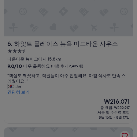
기
3,886
개)
하얏트 플레이스 뉴욕 미드타운 사우스
6. 하얏트 플레이스 뉴욕 미드타운 사우스
3.5
성
다운타운 뉴어크에서 15.8km
급
10
9.0/10
매우 훌륭해요
(이용 후기 2,439개)
숙
점
“
“객실도 깨끗하고, 직원들이 아주 친철해요. 아침 식사도 만족 스
만
박
객
러웠어요. ”
점
시
실
Jin
중
설
도
간단히 보기
9.0
깨
점,
현
₩216,071
끗
매
재
총 요금: ₩252,917
하
우
요
세금 및 수수료 포함
고
훌
금
8월 16일 ~ 8월 17일
,
륭
₩216,071
직
해
더블트리 바이 힐튼 뉴욕 타임스 스퀘어 사우스
원
요,
들