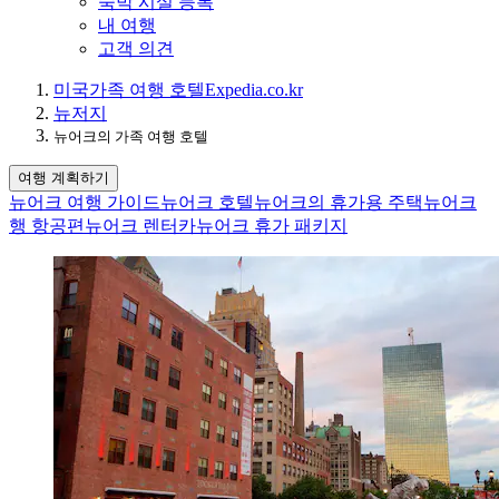
숙박 시설 등록
내 여행
고객 의견
미국
가족 여행 호텔
Expedia.co.kr
뉴저지
뉴어크의 가족 여행 호텔
여행 계획하기
뉴어크 여행 가이드
뉴어크 호텔
뉴어크의 휴가용 주택
뉴어크
행 항공편
뉴어크 렌터카
뉴어크 휴가 패키지