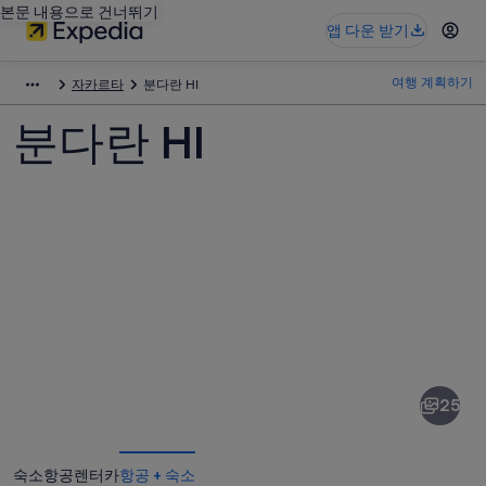
본문 내용으로 건너뛰기
앱 다운 받기
여행 계획하기
자카르타
분다란 HI
분다란 HI
분
다
란
25
HI
사
숙소
항공
렌터카
항공 + 숙소