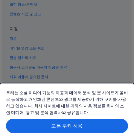
법적 정보/연락처
센트럴 자카르타의 공항 셔틀 제공 호텔
콘텐츠 지침 및 신고
자카르타 호텔
수로파티 공원 근처 호텔
지원
멘뗑의 4성급 호텔
지원
자카르타의 수영장이 있는 호텔
예약을 변경 또는 취소
국가기념비 근처 호텔
환불 절차와 시기
자카르타의 아파트식 호텔
항공사 크레딧을 이용해 항공편 예약
자카르타의 Shangri-La Hotels and Resorts
해외 여행에 필요한 문서
자카르타의 아파트
센트럴 자카르타의 웨딩 호텔
우리는 소셜 미디어 기능의 제공과 데이터 분석 및 본 사이트가 올바
분다란 HI 근처 호텔
로 동작하고 개인화된 콘텐츠와 광고를 제공하기 위해 쿠키를 사용
하고 있습니다. 회사 사이트에 대한 귀하의 사용 정보를 회사의 소
자카르타의 Independent 호텔
© 2026 Expedia, Inc., Expedia Group 계열사. All rights reserved.
Expedia 및 비행기 로고는 Expedia, Inc.의 상표 또는 등록 상표입니다.
셜 미디어, 광고 및 분석 협력사와 공유합니다.
자카르타의 워터파크 호텔
분쟁 해결: 전화: 02-3480-0118, 이메일: travel@support.expedia.co.kr
트래블파트너익스체인지코리아 주식회사. 사업자등록번호: 821-88-01025
자카르타의 저렴한 호텔
모든 쿠키 허용
익스피디아트래블코리아 주식회사, 서울특별시 종로구 종로5길 7(청진동).
사업자등록번호: 724-86-00245.
자카르타의 반려동물 동반 가능 호텔