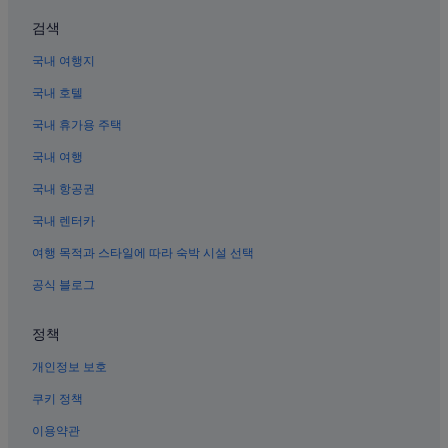
자카르타의 빌라
검색
자카르타의 발코니가 있는 호텔
국내 여행지
센트럴 자카르타의 해변 호텔
국내 호텔
자카르타의 사우나가 있는 호텔
국내 휴가용 주택
자카르타의 스파가 있는 리조트 및 호텔
국내 여행
자카르타의 MGM 호텔
국내 항공권
자카르타의 럭셔리 호텔
국내 렌터카
자카르타의 바닷가 호텔
여행 목적과 스타일에 따라 숙박 시설 선택
곤당디아 호텔
공식 블로그
센트럴 자카르타의 골프 호텔
따나아방 시장 근처 호텔
정책
센트럴 자카르타의 3성급 호텔
개인정보 보호
자카르타의 웨딩 호텔
쿠키 정책
자카르타의 해변 호텔
이용약관
멘뗑 호텔