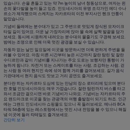
있습니다. 손을 흔들고 있는 약 7m 높이의 남녀 청동상으로, 여자는 왼
손의 꽃다발을 높이 들고 있죠. 인도네시아의 유명 조각가인 에디 수나
르소가 제작했으며 스케치는 자카르타의 이전 부지사인 헨크 안퉁이
맡았습니다.
기념비 둘레에는 분수대가 있고 그 주변으로 멋있게 장식된 모자이크
타일 길이 있어요. 더운 날 가장자리에 앉아 물 속에 살짝 발끝을 담가
보세요. 동시에 시원하게 내려오는 분수대의 물줄기도 구경해 보세요.
밤에는 조명으로 인해 더욱 멋진 광경을 보실 수 있습니다.
자동차 없는 날인 일요일에 이곳을 방문하시면 더욱 편하게 주변을 둘
러볼 수 있어요. 아침 이른 시간부터 늦은 시간까지 잘란 탐린 및 잘란
수디르만과 같이 기념비를 지나가는 주요 도로는 보행자만 통행이 가
능하게 됩니다. 자전거 또는 스케이트를 타는 사람, 조깅하는 사람, 걷
는 사람 등 여러 현지인 속에 섞여 함께 거리를 걸어보세요. 길가 음식
가판대에서 현지 음식도 맛보고 거리 공연도 즐겨보세요.
분다란 히는 자카르타 도심에 있는 만남의 장소 로터리에 있으며 분다
란 호텔 인도네시아와도 매우 가깝습니다. 잘란 탐린까지 버스를 타고
와서 조금만 걸으시면 바로 기념비가 나와요. 기념비는 자카르타의 주
요 랜드마크로 이곳을 찾는 관광객의 여행 출발점이 되기도 하죠. 인근
에는 그랜드 인도네시아 쇼핑몰도 있으니 꼭 들러보세요. 메나라 BCA
타워 56층에 있는 레스토랑에서는 멋진 시내 전망을 볼 수 있으니 해질
녘 이곳에 들러 칵테일도 즐겨보세요.
간단히 보기