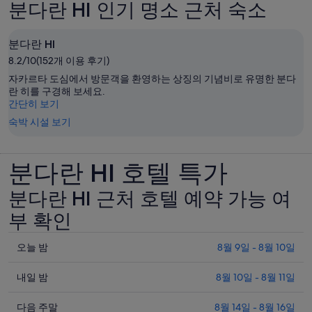
분다란 HI 인기 명소 근처 숙소
분다란 HI
8.2/10(152개 이용 후기)
자카르타 도심에서 방문객을 환영하는 상징의 기념비로 유명한 분다
란 히를 구경해 보세요.
간단히 보기
숙박 시설 보기
분다란 HI 호텔 특가
분다란 HI 근처 호텔 예약 가능 여
부 확인
오
오늘 밤
8월 9일 - 8월 10일
늘
내
밤
내일 밤
8월 10일 - 8월 11일
일
8
다
월
밤
다음 주말
8월 14일 - 8월 16일