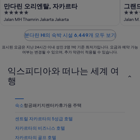
서
운
품
만다린 오리엔탈, 자카르타
그랜
가
상
가
5
5
까
품
격
out
out
Jalan MH Thamrin Jakarta Jakarta
Jalan M.
운
가
확
of
of
상
격
인
5
5
품
확
분다란 HI의 숙박 시설 6,449개 모두 보기
가
인
표시된 요금은 지난 24시간 이내 성인 2명 1박 기준 최저가입니다. 요금과 예약 가능
격
여부는 변경될 수 있으며, 추가 약관이 적용될 수 있습니다.
확
인
익스피디아와 떠나는 세계 여
행
숙소
항공
패키지
렌터카
휴가용 주택
센트럴 자카르타의 5성급 호텔
자카르타의 비즈니스 호텔
자카르타의 골프 호텔