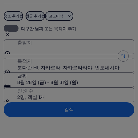
진
숙소 추가됨
항공 추가됨
이코노미석
분다란 HI
다구간 날짜 또는 목적지 추가
출발지
목적지
분다란 HI, 자카르타, 자카르타라야, 인도네시아
날짜
8월 28일 (금) - 8월 31일 (월)
인원 수
2명, 객실 1개
검색
지도로 보기