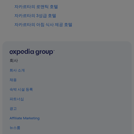
자카르타의 로맨틱 호텔
자카르타의 3성급 호텔
자카르타의 아침 식사 제공 호텔
탐린 쇼핑몰 근처 호텔
자카르타의 게스트하우스
케본 카창 호텔
자카르타의 5성급 호텔
회사
자카르타의 WiFi 제공 호텔
회사 소개
자카르타의 온수 욕조가 있는 호텔
채용
자카르타의 간이 주방이 있는 호텔
숙박 시설 등록
센트럴 자카르타의 온수 욕조가 있는 호텔
파트너십
센트럴 자카르타의 허니문 리조트 및 호텔
광고
자카르타의 부티크 호텔
Affiliate Marketing
센트럴 자카르타의 간이 주방이 있는 호텔
뉴스룸
센트럴 자카르타의 럭셔리 호텔