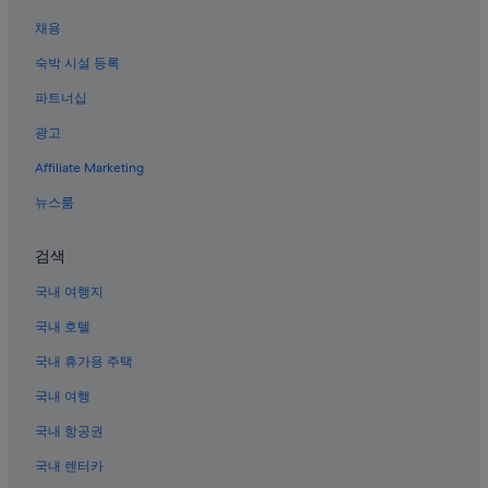
자카르타의 가족 여행 호텔
채용
센트럴 자카르타의 4성급 호텔
숙박 시설 등록
자카르타의 아파트식 호텔
파트너십
센트럴 자카르타의 공항 셔틀 제공 호텔
광고
자카르타의 부티크 호텔
Affiliate Marketing
자카르타의 게스트하우스
뉴스룸
센트럴 자카르타의 온수 욕조가 있는 호텔
세티아부디 호텔
검색
Jakarta Kramat 역의 아파트
국내 여행지
코타 카사블랑카 몰 근처 호텔
국내 호텔
자카르타의 웨딩 호텔
국내 휴가용 주택
자카르타의 아파트
국내 여행
자카르타의 공항 셔틀 제공 호텔
국내 항공권
자카르타의 아침 식사 제공 호텔
국내 렌터카
센트럴 자카르타의 럭셔리 호텔