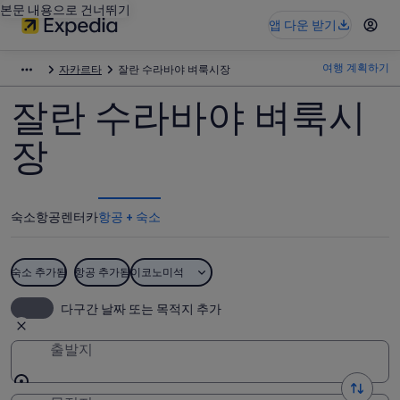
본문 내용으로 건너뛰기
앱 다운 받기
여행 계획하기
자카르타
잘란 수라바야 벼룩시장
잘란 수라바야 벼룩시
장
숙소
항공
렌터카
항공 + 숙소
숙소 추가됨
항공 추가됨
이코노미석
다구간 날짜 또는 목적지 추가
출발지