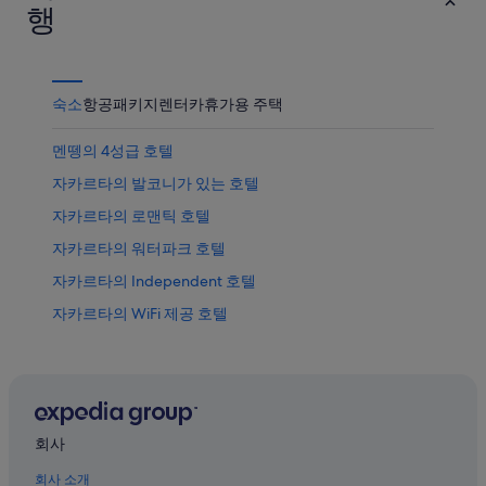
품
격
행
가
확
격
인
확
인
숙소
항공
패키지
렌터카
휴가용 주택
멘뗑의 4성급 호텔
자카르타의 발코니가 있는 호텔
자카르타의 로맨틱 호텔
자카르타의 워터파크 호텔
자카르타의 Independent 호텔
자카르타의 WiFi 제공 호텔
세티아부디의 로맨틱 호텔
세티아부디의 4성급 호텔
센트럴 자카르타의 3성급 호텔
케본 시리 호텔
회사
센트럴 자카르타의 5성급 호텔
회사 소개