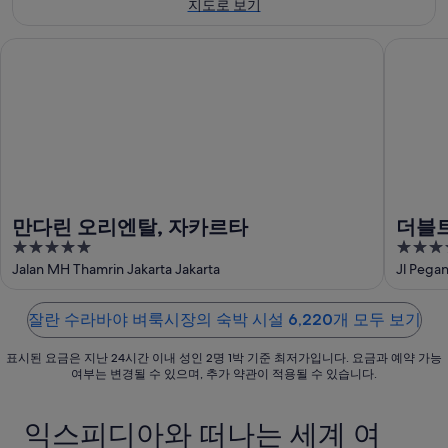
지도로 보기
일
대
란
라
에
해
수
바
만다린 오리엔탈, 자카르타
더블트리 
대
잘
라
야
해
란
바
벼
잘
수
야
룩
란
라
벼
시
수
바
룩
장
라
야
시
에
바
벼
장
서
야
룩
에
가
만다린 오리엔탈, 자카르타
더블트
벼
시
서
까
5
5
로
룩
장
가
운
out
out
Jalan MH Thamrin Jakarta Jakarta
Jl Pegan
시
에
까
상
of
of
장
서
운
품
5
5
에
가
잘란 수라바야 벼룩시장의 숙박 시설 6,220개 모두 보기
상
가
서
까
품
격
표시된 요금은 지난 24시간 이내 성인 2명 1박 기준 최저가입니다. 요금과 예약 가능
가
운
가
확
여부는 변경될 수 있으며, 추가 약관이 적용될 수 있습니다.
까
상
격
인
운
품
확
익스피디아와 떠나는 세계 여
상
가
인