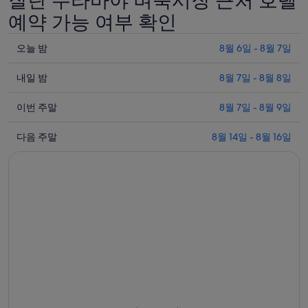
잘란 수라바야 벼룩시장 근처 호텔
예약 가능 여부 확인
오
오늘 밤
8월 6일 - 8월 7일
늘
내
밤
내일 밤
8월 7일 - 8월 8일
일
8
이
월
밤
이번 주말
8월 7일 - 8월 9일
번
6
8
다
일
월
주
다음 주말
8월 14일 - 8월 16일
음
-
7
말
8
일
주
8
월
-
월
말
7
8
7
8
일
월
일
월
에
8
-
14
일
대
8
일
에
월
해
-
대
9
8
잘
일
월
해
란
에
16
잘
수