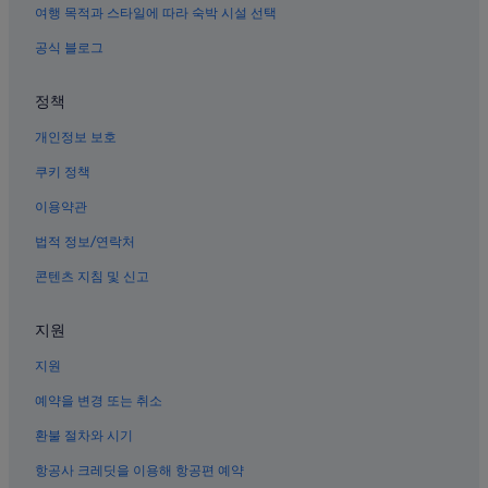
여행 목적과 스타일에 따라 숙박 시설 선택
자카르타의 3성급 호텔
공식 블로그
이탈리아 대사관 근처 호텔
세티아부디의 5성급 호텔
정책
센트럴 자카르타의 허니문 리조트 및 호텔
개인정보 보호
잘란 수라바야 벼룩시장 근처 호텔
쿠키 정책
자카르타 호텔
이용약관
자카르타의 스파가 있는 리조트 및 호텔
법적 정보/연락처
세티아부디의 OYO Rooms 호텔
콘텐츠 지침 및 신고
자카르타의 해변 호텔
자카르타의 럭셔리 호텔
지원
망가라이 호텔
지원
센트럴 자카르타의 웨딩 호텔
예약을 변경 또는 취소
이스마일 마르주키 공원 근처 호텔
환불 절차와 시기
Rscm 근처 호텔
항공사 크레딧을 이용해 항공편 예약
자카르타의 빌라