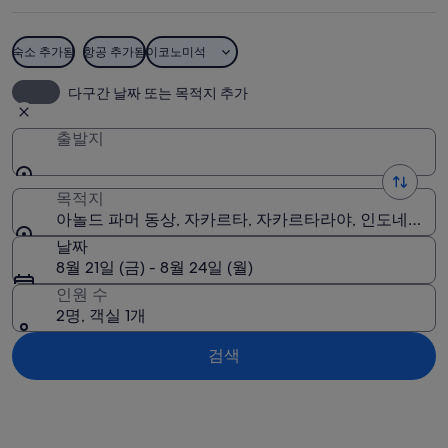
동
상
숙소 추가됨
항공 추가됨
이코노미석
사
아놀드 파머 동상
다구간 날짜 또는 목적지 추가
진
출발지
목적지
아놀드 파머 동상, 자카르타, 자카르타라야, 인도네시아
날짜
8월 21일 (금) - 8월 24일 (월)
인원 수
2명, 객실 1개
검색
지도로 보기