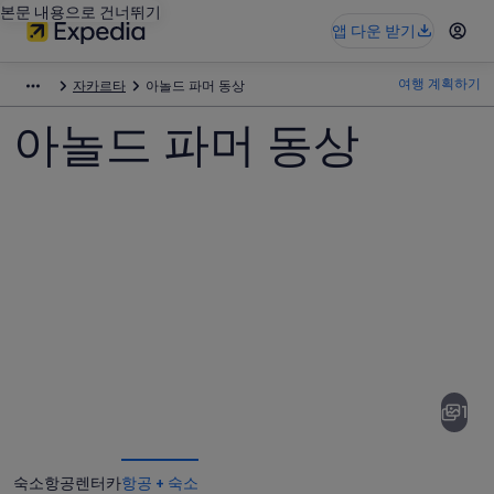
본문 내용으로 건너뛰기
앱 다운 받기
여행 계획하기
자카르타
아놀드 파머 동상
아놀드 파머 동상
아
놀
드
1
파
머
숙소
항공
렌터카
항공 + 숙소