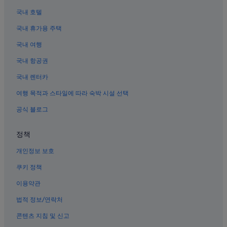
케본 시리 호텔
국내 호텔
자카르타의 간이 주방이 있는 호텔
국내 휴가용 주택
자카르타의 콘도
국내 여행
센트럴 자카르타의 해변 호텔
국내 항공권
센트럴 자카르타의 공항 셔틀 제공 호텔
국내 렌터카
센트럴 자카르타의 스파가 있는 리조트 및 호텔
여행 목적과 스타일에 따라 숙박 시설 선택
곤당디아 호텔
공식 블로그
센트럴 자카르타의 5성급 호텔
자카르타의 사우나가 있는 호텔
정책
센트럴 자카르타의 허니문 리조트 및 호텔
개인정보 보호
자카르타의 WiFi 제공 호텔
쿠키 정책
치키니 호텔
이용약관
플라자 인도네시아 근처 호텔
법적 정보/연락처
자카르타의 온수 욕조가 있는 호텔
콘텐츠 지침 및 신고
센트럴 자카르타의 온수 욕조가 있는 호텔