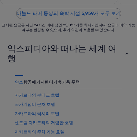
까
품
격
of
of
가
운
가
확
5
5
까
상
아놀드 파머 동상의 숙박 시설 5,959개 모두 보기
격
인
운
품
확
표시된 요금은 지난 24시간 이내 성인 2명 1박 기준 최저가입니다. 요금과 예약 가능
상
가
인
여부는 변경될 수 있으며, 추가 약관이 적용될 수 있습니다.
품
격
가
확
익스피디아와 떠나는 세계 여
격
인
확
행
인
숙소
항공
패키지
렌터카
휴가용 주택
자카르타의 부티크 호텔
국가기념비 근처 호텔
자카르타의 럭셔리 호텔
센트럴 자카르타의 저렴한 호텔
자카르타의 주차 가능 호텔