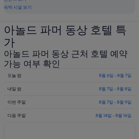
숙박 시설 보기
아놀드 파머 동상 호텔 특
가
아놀드 파머 동상 근처 호텔 예약
가능 여부 확인
오
오늘 밤
8월 6일 - 8월 7일
늘
내
밤
내일 밤
8월 7일 - 8월 8일
일
8
이
월
밤
이번 주말
8월 7일 - 8월 9일
번
6
8
다
일
월
주
다음 주말
8월 14일 - 8월 16일
음
-
7
말
8
일
주
8
월
-
월
말