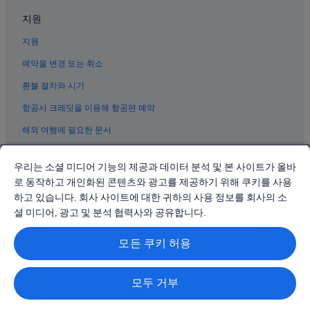
임마누엘 교회 근처 호텔
지원
케본 카창 호텔
지원
자카르타의 가족 여행 호텔
예약을 변경 또는 취소
메르데카 궁전 근처 호텔
환불 절차와 시기
분다란 HI 근처 호텔
항공사 크레딧을 이용해 항공편 예약
자카르타의 리조트
해외 여행에 필요한 문서
Pasar Senen역 근처 호텔
자카르타의 로맨틱 호텔
우리는 소셜 미디어 기능의 제공과 데이터 분석 및 본 사이트가 올바
이탈리아 대사관 근처 호텔
로 동작하고 개인화된 콘텐츠와 광고를 제공하기 위해 쿠키를 사용
하고 있습니다. 회사 사이트에 대한 귀하의 사용 정보를 회사의 소
자카르타의 빌라
© 2026 Expedia, Inc., Expedia Group 계열사. All rights reserved.
Expedia 및 비행기 로고는 Expedia, Inc.의 상표 또는 등록 상표입니다.
셜 미디어, 광고 및 분석 협력사와 공유합니다.
자카르타의 수영장이 있는 호텔
분쟁 해결: 전화: 02-3480-0118, 이메일: travel@support.expedia.co.kr
트래블파트너익스체인지코리아 주식회사. 사업자등록번호: 821-88-01025
자카르타의 전자레인지 구비 호텔
모든 쿠키 허용
익스피디아트래블코리아 주식회사, 서울특별시 종로구 종로5길 7(청진동).
사업자등록번호: 724-86-00245.
Pasar Senen역의 아파트
관광사업자등록번호: 제2016-000008호, 통신판매업신고번호: 2015-서울
종로-1091, 대표이사: 정경륜
자카르타의 공항 셔틀 제공 호텔
모두 거부
자카르타의 아파트식 호텔