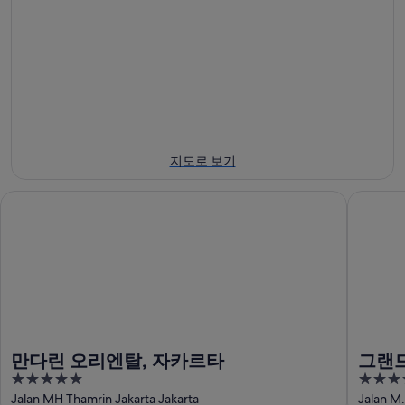
7
8
7
8
일
월
일
월
에
8
-
14
일
대
8
일
에
월
해
-
대
9
8
아
일
월
해
놀
에
16
아
드
지도로 보기
일
대
놀
파
에
해
드
머
만다린 오리엔탈, 자카르타
그랜드 
대
아
파
동
해
놀
머
상
아
드
동
에
놀
파
상
서
드
머
에
가
파
동
서
까
머
상
가
운
동
에
까
상
만다린 오리엔탈, 자카르타
그랜
상
서
운
품
5
5
에
가
상
가
out
out
Jalan MH Thamrin Jakarta Jakarta
Jalan M.
서