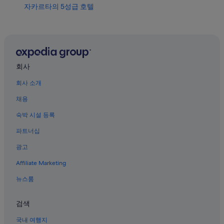
자카르타의 5성급 호텔
센트럴 자카르타의 4성급 호텔
인도네시아 국립미술관 근처 호텔
센트럴 자카르타 호텔
멘뗑 호텔
회사
자카르타라야 호텔
회사 소개
센트럴 자카르타의 럭셔리 호텔
채용
자카르타 대성당 근처 호텔
숙박 시설 등록
자카르타의 바닷가 호텔
파트너십
그랜드 인도네시아 근처 호텔
광고
자카르타 호텔
Affiliate Marketing
센트럴 자카르타의 간이 주방이 있는 호텔
뉴스룸
센트럴 자카르타의 웨딩 호텔
자카르타의 해변 호텔
검색
멘뗑의 4성급 호텔
국내 여행지