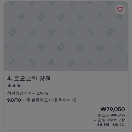
토요코인 창원
것
요,
은
(이
없
용
고
후
요
기
.
2,315
좀
개)
오
래
되
서
호
텔
시
토요코인 창원
4. 토요코인 창원
설
이
3.0
약
성
창원중앙역에서 2.9km
간
급
10
세
9.0/10
매우 훌륭해요
(이용 후기 981개)
숙
점
월
현
₩79,050
만
의
박
재
점
흔
총 요금: ₩86,955
시
요
세금 및 수수료 포함
중
적
설
금
8월 8일 ~ 8월 9일
9.0
은
₩79,050
점,
있