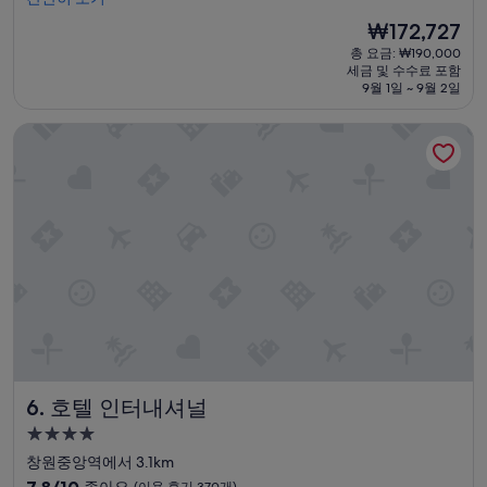
점,
무
매
현
₩172,727
깨
우
재
총 요금: ₩190,000
끗
훌
요
세금 및 수수료 포함
했
륭
금
9월 1일 ~ 9월 2일
고
해
₩172,727
,
요,
호텔 인터내셔널
바
(이
로
용
옆
후
에
기
산
90
책
개)
할
수
있
는
공
원
도
좋
호텔 인터내셔널
6. 호텔 인터내셔널
고
워
4.0
터
성
창원중앙역에서 3.1km
파
급
10
크