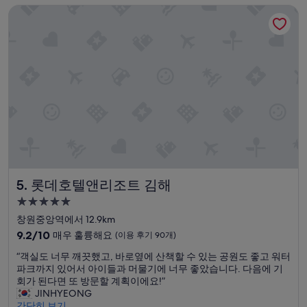
롯데호텔앤리조트 김해
매
습
우
니
훌
다
륭
.
해
”
요,
(이
용
후
기
981
개)
롯데호텔앤리조트 김해
5. 롯데호텔앤리조트 김해
5.0
성
창원중앙역에서 12.9km
급
10
9.2/10
매우 훌륭해요
(이용 후기 90개)
숙
점
“
“객실도 너무 깨끗했고, 바로옆에 산책할 수 있는 공원도 좋고 워터
만
박
객
파크까지 있어서 아이들과 머물기에 너무 좋았습니다. 다음에 기
점
시
실
회가 된다면 또 방문할 계획이에요!”
중
설
도
JINHYEONG
9.2
너
간단히 보기