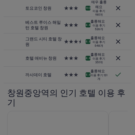
내
매우 훌륭
했
성
해요
토요코인 창원
3.0
는
9.0
인
이용 후기
성
데
981개
2
급
만
훌륭해요
명
베스트 루이스 해밀
숙
족
3.0
8.8
이용 후기
1
턴 호텔 창원
박
526개
합
성
박
시
니
급
훌륭해요
기
그랜드 시티 호텔 창
설
다
숙
3.5
8.8
이용 후기
준
원
.
548개
박
성
최
”
시
급
저
훌륭해요
설
숙
호텔 애비뉴 창원
3.0
8.8
이용 후기
가
351개
박
성
입
시
급
니
훌륭해요
설
숙
까사데이 호텔
3.0
8.6
이용 후기 131
다.
개
박
성
요
시
급
금
창원중앙역의 인기 호텔 이용 후
설
숙
과
박
예
기
시
약
설
가
더 퍼스트 호텔
호텔 그레이
능
여
부
는