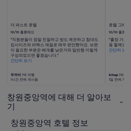
변
경
될
수
있
더 퍼스트 호텔
호텔 그레이
으
10/10
훌륭해요
10/10
훌륭해
며,
추
"직원분들이 정말 친절하고 방도 깨끗하고 침대도
"출장 가서
가
킹사이즈와 라텍스 재질로 매우 편안했어요. 보완
용 할께요~^^
약
이 필요한 부분은 베개를 낮은거와 일반형 이렇게
간단히 보기
관
구성되었으면 좋겠습니다."
이
간단히 보기
적
용
될
두꺼비
1박 여행
kihap
1박 여
1시간 전에 게시됨
1일 전에 게시
수
있
습
창원중앙역에 대해 더 알아보
니
다.
기
창원중앙역 호텔 정보