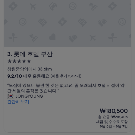
548
고
개)
편
리
하
였
습
니
다
”
롯데 호텔 부산
3. 롯데 호텔 부산
5.0
성
창원중앙역에서 33.6km
급
10
9.2/10
매우 훌륭해요
(이용 후기 2,315개)
숙
점
“
“도심에 있으니 불편 한 것은 없고요. 좀 오래되서 호텔 시설이 약
만
박
도
간 세월의 흔적은 있습니다.”
점
시
심
JONGYOUNG
중
설
에
간단히 보기
9.2
있
점,
현
₩180,500
으
매
재
총 요금: ₩218,405
니
우
요
세금 및 수수료 포함
불
훌
금
9월 6일 ~ 9월 7일
편
륭
₩180,500
한
해