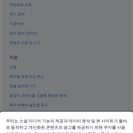
개인정보 보호
경상남도의 바닷가 호텔
안민 호텔
쿠키 정책
경상남도의 게스트하우스
이용약관
성산패총 근처 호텔
법적 정보/연락처
경상남도의 발코니가 있는 호텔
콘텐츠 지침 및 신고
상남동의 간이 주방이 있는 호텔
지원
경상남도의 샬레
지원
창원중앙역의 게스트하우스
경상남도의 반려동물 동반 가능 호텔
예약을 변경 또는 취소
경상남도의 스파가 있는 리조트 및 호텔
환불 절차와 시기
경상남도의 B&B
항공사 크레딧을 이용해 항공편 예약
경상남도의 온천 호텔
해외 여행에 필요한 문서
경상남도의 타운하우스
우리는 소셜 미디어 기능의 제공과 데이터 분석 및 본 사이트가 올바
상남동의 온수 욕조가 있는 호텔
로 동작하고 개인화된 콘텐츠와 광고를 제공하기 위해 쿠키를 사용
경상남도의 공항 셔틀 제공 호텔