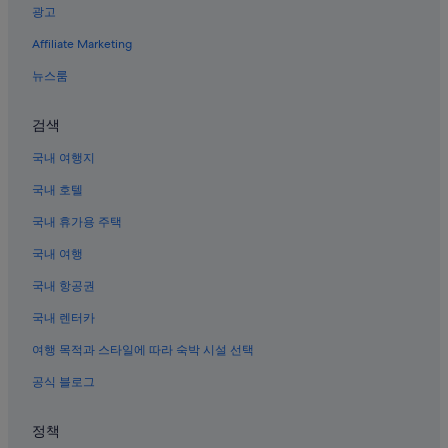
광고
무계 호텔
Affiliate Marketing
경상남도의 저렴한 호텔
상남동의 주차 가능 호텔
뉴스룸
상남동의 전자레인지 구비 호텔
검색
상남동의 수영장이 있는 호텔
국내 여행지
경상남도의 사우나가 있는 호텔
국내 호텔
해군사관학교박물관 근처 호텔
국내 휴가용 주택
경상남도의 주차 가능 호텔
국내 여행
경상남도의 사파리 텐트형 방갈로
경상남도의 트리하우스
국내 항공권
경상남도의 펜션
국내 렌터카
경상남도의 콘도
여행 목적과 스타일에 따라 숙박 시설 선택
창원 전시컨벤션센터 근처 호텔
공식 블로그
팔용동 호텔
정책
경상남도의 골프 호텔