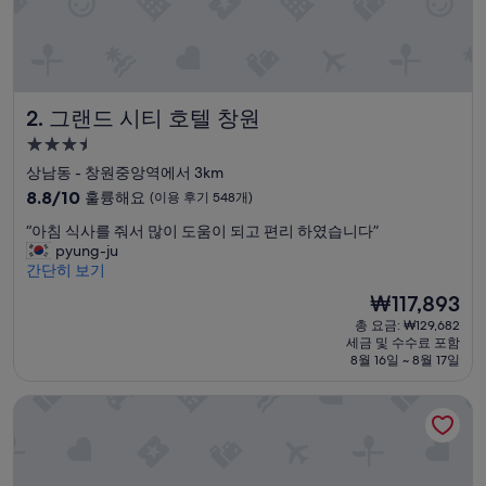
어
지
내
기
편
리
그랜드 시티 호텔 창원
2. 그랜드 시티 호텔 창원
합
니
3.5
다
성
상남동 - 창원중앙역에서 3km
”
급
10
8.8/10
훌륭해요
(이용 후기 548개)
숙
점
“
“아침 식사를 줘서 많이 도움이 되고 편리 하였습니다”
만
박
아
pyung-ju
점
시
침
간단히 보기
중
설
식
8.8
현
₩117,893
사
점,
재
총 요금: ₩129,682
를
훌
요
세금 및 수수료 포함
줘
륭
금
8월 16일 ~ 8월 17일
서
해
₩117,893
많
요,
롯데 호텔 부산
이
(이
도
용
움
후
이
기
되