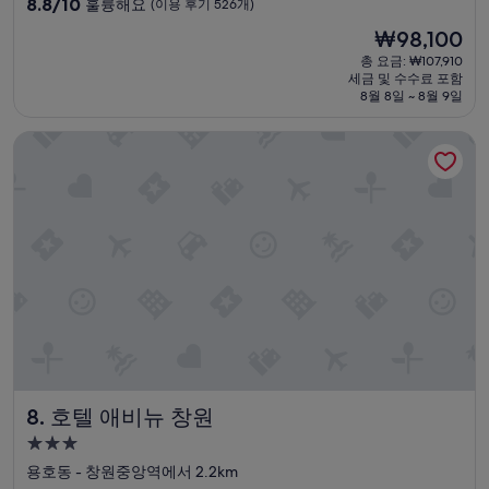
기
10
8.8/10
훌륭해요
(이용 후기 526개)
회
숙
점
현
₩98,100
가
만
박
재
된
점
총 요금: ₩107,910
시
요
다
세금 및 수수료 포함
중
설
금
8월 8일 ~ 8월 9일
면
8.8
₩98,100
또
점,
방
호텔 애비뉴 창원
훌
문
륭
할
해
계
요,
획
(이
이
용
에
후
요
기
!
526
”
개)
호텔 애비뉴 창원
8. 호텔 애비뉴 창원
3.0
성
용호동 - 창원중앙역에서 2.2km