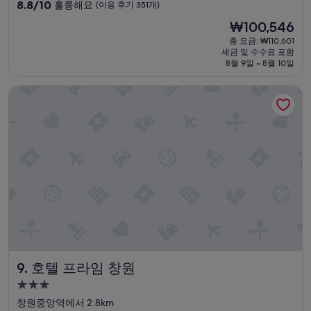
급
10
8.8/10
훌륭해요
(이용 후기 351개)
숙
점
현
₩100,546
만
박
재
점
총 요금: ₩110,601
시
요
세금 및 수수료 포함
중
설
금
8월 9일 ~ 8월 10일
8.8
₩100,546
점,
호텔 프라임 창원
훌
륭
해
요,
(이
용
후
기
351
개)
호텔 프라임 창원
9. 호텔 프라임 창원
3.0
성
창원중앙역에서 2.8km