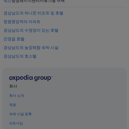
숙소
항공
패키지
렌터카
휴가용 주택
경상남도의 허니문 리조트 및 호텔
창원중앙역의 아파트
경상남도의 수영장이 있는 호텔
진영읍 호텔
경상남도의 농장체험 숙박 시설
경상남도의 호스텔
노무현 대통령 생가 근처 호텔
경상남도의 료칸
클레이아크김해미술관 근처 호텔
회사
경남도립미술관 근처 호텔
회사 소개
경상남도의 아침 식사 제공 호텔
채용
상남동의 스파가 있는 리조트 및 호텔
숙박 시설 등록
경상남도의 온수 욕조가 있는 호텔
파트너십
상남동의 럭셔리 호텔