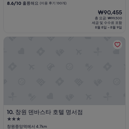
급
10
8.6/10
훌륭해요
(이용 후기 130개)
숙
점
현
₩90,455
만
박
재
점
총 요금: ₩99,500
시
요
세금 및 수수료 포함
중
설
금
8월 8일 ~ 8월 9일
8.6
₩90,455
점,
창원 덴바스타 호텔 명서점
훌
륭
해
요,
(이
용
후
기
130
개)
창원 덴바스타 호텔 명서점
10. 창원 덴바스타 호텔 명서점
3.0
성
창원중앙역에서 4.7km