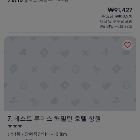
7.8/10
좋아요
(이용 후기 370개)
숙
점
까
현
₩91,427
만
지
박
재
점
있
총 요금: ₩100,570
시
요
세금 및 수수료 포함
중
어
설
금
8월 21일 ~ 8월 22일
7.8
서
₩91,427
점,
아
베스트 루이스 해밀턴 호텔 창원
좋
이
아
들
요,
과
(이
머
용
물
후
기
기
에
370
너
개)
무
좋
았
습
니
다
베스트 루이스 해밀턴 호텔 창원
7. 베스트 루이스 해밀턴 호텔 창원
.
다
3.0
음
성
상남동 - 창원중앙역에서 3.1km
에
급