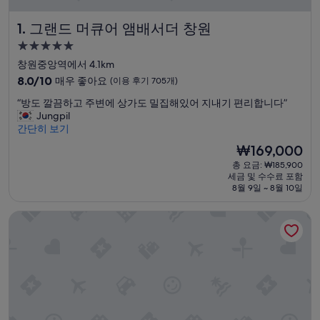
그랜드 머큐어 앰배서더 창원
1. 그랜드 머큐어 앰배서더 창원
5.0
성
창원중앙역에서 4.1km
급
10
8.0/10
매우 좋아요
(이용 후기 705개)
숙
점
“
“방도 깔끔하고 주변에 상가도 밀집해있어 지내기 편리합니다”
만
박
방
Jungpil
점
시
도
간단히 보기
중
설
깔
8.0
현
₩169,000
끔
점,
재
총 요금: ₩185,900
하
매
요
세금 및 수수료 포함
고
우
금
8월 9일 ~ 8월 10일
주
좋
₩169,000
변
아
그랜드 시티 호텔 창원
에
요,
상
(이
가
용
도
후
밀
기
집
705
해
개)
있