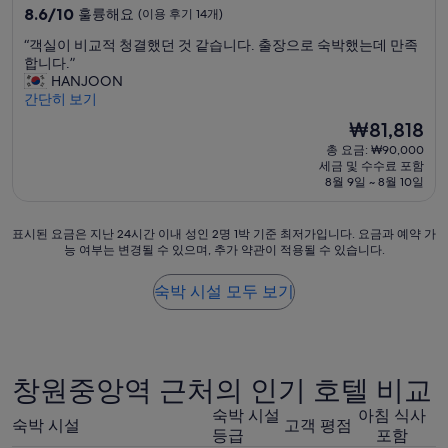
급
10
8.6/10
훌륭해요
(이용 후기 14개)
숙
점
“
“객실이 비교적 청결했던 것 같습니다. 출장으로 숙박했는데 만족
만
박
객
합니다.”
점
시
실
HANJOON
중
설
이
간단히 보기
8.6
비
점,
현
₩81,818
교
훌
재
총 요금: ₩90,000
적
륭
요
세금 및 수수료 포함
청
해
금
8월 9일 ~ 8월 10일
결
요,
₩81,818
했
(이
던
용
표
표시된 요금은 지난 24시간 이내 성인 2명 1박 기준 최저가입니다. 요금과 예약 가
것
후
능 여부는 변경될 수 있으며, 추가 약관이 적용될 수 있습니다.
시
같
기
된
습
14
요
숙박 시설 모두 보기
니
개)
금
다
은
.
지
출
난
장
24
창원중앙역 근처의 인기 호텔 비교
으
시
로
간
숙박 시설
아침 식사
숙
숙박 시설
고객 평점
이
등급
포함
박