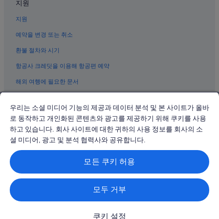
지원
포트워스 스톡야드의 4성급 호텔
지원
미챔 국제공항 근처 호텔
예약을 변경 또는 취소
웨스트 포트 워스의 리조트
환불 절차와 시기
포레스트 힐 호텔
항공사 크레딧을 이용해 항공편 예약
웨스트클리프 웨스트 호텔
해외 여행에 필요한 문서
포트워스의 공항 셔틀 제공 호텔
디키즈 경기장 근처 호텔
우리는 소셜 미디어 기능의 제공과 데이터 분석 및 본 사이트가 올바
노스 리치랜드 힐스 호텔
로 동작하고 개인화된 콘텐츠와 광고를 제공하기 위해 쿠키를 사용
하고 있습니다. 회사 사이트에 대한 귀하의 사용 정보를 회사의 소
© 2026 Expedia, Inc., Expedia Group 계열사. All rights reserved.
Expedia 및 비행기 로고는 Expedia, Inc.의 상표 또는 등록 상표입니다.
셜 미디어, 광고 및 분석 협력사와 공유합니다.
분쟁 해결: 전화: 02-3480-0118, 이메일: travel@support.expedia.co.kr
트래블파트너익스체인지코리아 주식회사. 사업자등록번호: 821-88-01025
모든 쿠키 허용
익스피디아트래블코리아 주식회사, 서울특별시 종로구 종로5길 7(청진동).
사업자등록번호: 724-86-00245.
관광사업자등록번호: 제2016-000008호, 통신판매업신고번호: 2015-서울
종로-1091, 대표이사: 정경륜
모두 거부
쿠키 설정