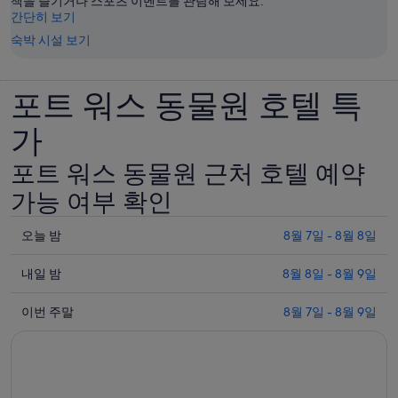
책을 즐기거나 스포츠 이벤트를 관람해 보세요.
간단히 보기
숙박 시설 보기
포트 워스 동물원 호텔 특
가
포트 워스 동물원 근처 호텔 예약
가능 여부 확인
오
오늘 밤
8월 7일 - 8월 8일
늘
내
밤
내일 밤
8월 8일 - 8월 9일
일
8
이
월
밤
이번 주말
8월 7일 - 8월 9일
번
7
8
일
월
주
-
8
말
8
일
8