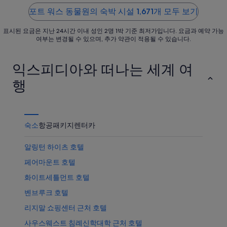
가
상
가
5
5
까
품
포트 워스 동물원의 숙박 시설 1,671개 모두 보기
격
운
가
확
표시된 요금은 지난 24시간 이내 성인 2명 1박 기준 최저가입니다. 요금과 예약 가능
상
격
인
여부는 변경될 수 있으며, 추가 약관이 적용될 수 있습니다.
품
확
가
인
익스피디아와 떠나는 세계 여
격
확
행
인
숙소
항공
패키지
렌터카
알링턴 하이츠 호텔
페어마운트 호텔
화이트세틀먼트 호텔
벤브루크 호텔
리지말 쇼핑센터 근처 호텔
사우스웨스트 침례신학대학 근처 호텔