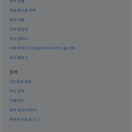
국내 호텔
포트워스 다운타운의 4성급 호텔
국내 휴가용 주택
에이먼 카터 박물관 근처 호텔
국내 여행
텍사스 남북전쟁 박물관 근처 호텔
국내 항공권
리치랜드 힐스 호텔
국내 렌터카
포트 워스 컨벤션 센터 근처 호텔
여행 목적과 스타일에 따라 숙박 시설 선택
포트워스 문화 구역 호텔
공식 블로그
포트워스의 아파트식 호텔
시티뷰 레인즈 근처 호텔
정책
파슬 크리크의 골프 호텔
개인정보 보호
포레스트 힐의 5성급 호텔
쿠키 정책
포트워스의 모텔
이용약관
선댄스 광장 근처 호텔
법적 정보/연락처
Fort Worth Intermodal 교통센터 근처 호텔
콘텐츠 지침 및 신고
포트워스 호텔
킴벨 미술관 근처 호텔