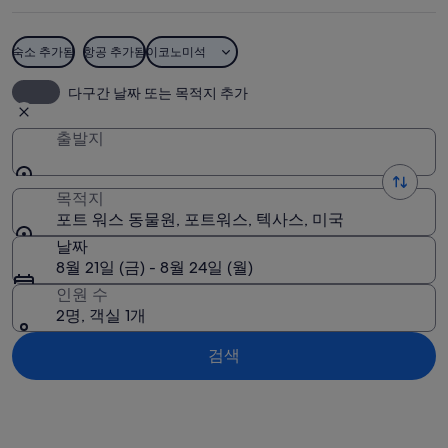
물
원
숙소 추가됨
항공 추가됨
이코노미석
사
포트 워스 동물원
다구간 날짜 또는 목적지 추가
진
출발지
목적지
포트 워스 동물원, 포트워스, 텍사스, 미국
날짜
8월 21일 (금) - 8월 24일 (월)
인원 수
2명, 객실 1개
검색
지도로 보기