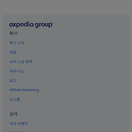
웨스트 메도우브룩 호텔
포트워스 현대 미술관 근처 호텔
크로울리 호텔
북 포트 워스의 홀리데이 파크
회사
북 포트 워스의 B&B
회사 소개
레이크 워스 근처 호텔
채용
웨스트랜드 호텔
숙박 시설 등록
옴니 극장 근처 호텔
파트너십
포트워스 과학과 역사 박물관 근처 호텔
광고
포트 워스 동물원 근처 호텔
Affiliate Marketing
핼텀 시티 호텔
뉴스룸
포트워스 다운타운 호텔
북 포트 워스의 모텔
검색
웨스트 포트 워스의 개인 별장
국내 여행지
포트워스 스톡야즈 역사 지구 근처 호텔