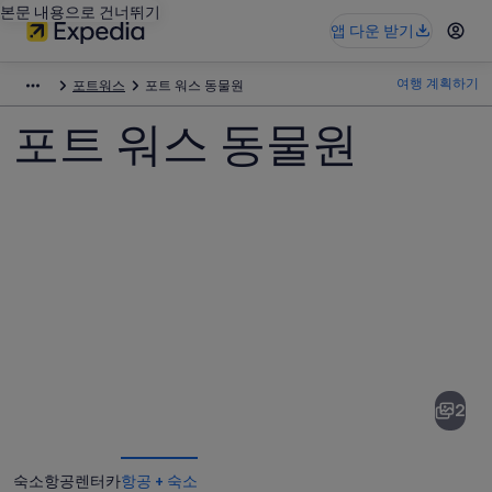
본문 내용으로 건너뛰기
앱 다운 받기
여행 계획하기
포트워스
포트 워스 동물원
포트 워스 동물원
포
트
워
2
스
동
숙소
항공
렌터카
항공 + 숙소