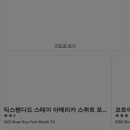
월
-
월
8
8
7
일
월
일
에
9
-
일
대
8
에
월
해
대
9
포
지도로 보기
일
해
트
에
포
워
익스텐디드 스테이 아메리카 스위트 포트 워스 메디컬 센터
코트야드
대
트
스
해
워
동
포
스
물
트
동
원
워
물
에
스
원
서
동
에
가
물
서
까
익스텐디드 스테이 아메리카 스위트 포트
코트야
원
가
운
2.5
3
워스 메디컬 센터
버스
에
까
상
out
out
1601 River Run Fort Worth TX
3150 Riv
서
운
품
of
of