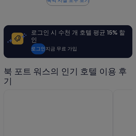
숙박 시설 모두 보기
기
s
금
1,399
t
은
개)
a
지
f
난
f
24
.
로그인 시 수천 개 호텔 평균 15% 할
시
”
간
인
이
내
로그인
지금 무료 가입
성
인
2
북 포트 워스의 인기 호텔 이용 후
명
1
기
박
기
준
홀리데이 인 익스프레스 & 스위트 DFW 공항 사우스웨스트 - 
더블트리 바
최
저
가
입
니
다.
요
금