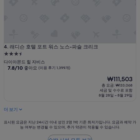
d
i
기
”
o
887
n
개)
,
c
o
f
f
래디슨 호텔 포트 워스 노스-파슬 크리크
e
4. 래디슨 호텔 포트 워스 노스-파슬 크리크
e
3.5
b
성
다이아몬드 힐 자비스
a
급
10
7.8/10
좋아요
(이용 후기 1,399개)
r
점
숙
,
현
₩111,503
만
a
박
재
점
총 요금: ₩133,068
n
시
요
중
세금 및 수수료 포함
d
설
금
7.8
8월 28일 ~ 8월 29일
f
₩111,503
점,
r
좋
i
더 보기
아
e
요,
n
표
표시된 요금은 지난 24시간 이내 성인 2명 1박 기준 최저가입니다. 요금과 예약 가
(이
d
능 여부는 변경될 수 있으며, 추가 약관이 적용될 수 있습니다.
시
용
l
된
후
y
요