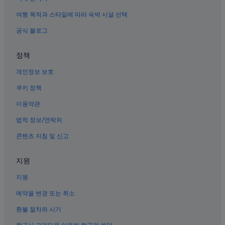
웨스트 포트 워스의 개인 별장
여행 목적과 스타일에 따라 숙박 시설 선택
포트워스 현대 미술관 근처 호텔
공식 블로그
연방 인쇄국 근처 호텔
정책
알링턴 엔터테인먼트 디스트릭트의 빌라
개인정보 보호
와토가 호텔
알링턴의 개인 별장
쿠키 정책
노스 센트럴 텍사스의 콘도
이용약관
그레이프바인의 캐러밴 파크
법적 정보/연락처
파슬 크리크의 골프 호텔
콘텐츠 지침 및 신고
포트워스의 아파트식 호텔
지원
에이즐의 B&B
지원
프레리와 호수의 목장
리치랜드 힐스 호텔
예약을 변경 또는 취소
그레이프바인의 B&B
환불 절차와 시기
북 포트 워스의 홀리데이 파크