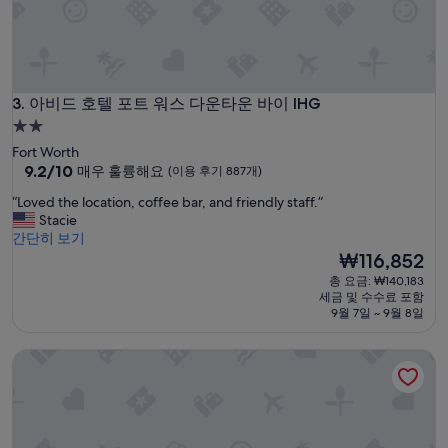
e
개)
a
r
b
a
t
아비드 호텔 포트 워스 다운타운 바이 IHG
3. 아비드 호텔 포트 워스 다운타운 바이 IHG
h
2.0
t
u
성
Fort Worth
b
급
10
9.2/10
매우 훌륭해요
(이용 후기 887개)
b
점
숙
r
“
“Loved the location, coffee bar, and friendly staff.”
만
박
e
L
Stacie
점
시
a
o
간단히 보기
중
k
v
설
현
₩116,852
9.2
f
e
재
점,
총 요금: ₩140,183
a
d
요
매
세금 및 수수료 포함
s
t
금
우
9월 7일 ~ 9월 8일
t
h
₩116,852
훌
w
e
륭
래디슨 호텔 포트 워스 노스-파슬 크리크
a
l
해
s
o
요,
g
c
(이
o
a
용
o
t
후