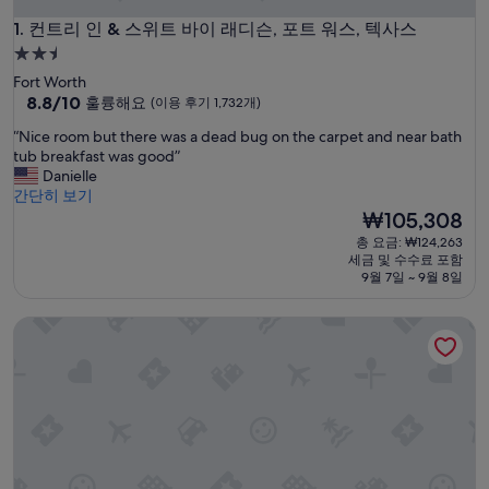
컨트리 인 & 스위트 바이 래디슨, 포트 워스, 텍사스
1. 컨트리 인 & 스위트 바이 래디슨, 포트 워스, 텍사스
2.5
성
Fort Worth
급
10
8.8/10
훌륭해요
(이용 후기 1,732개)
점
숙
“
“Nice room but there was a dead bug on the carpet and near bath
만
박
N
tub breakfast was good”
점
시
i
Danielle
중
c
간단히 보기
설
8.8
e
현
₩105,308
점,
r
재
훌
총 요금: ₩124,263
o
요
륭
세금 및 수수료 포함
o
금
해
9월 7일 ~ 9월 8일
m
₩105,308
요,
b
(이
스프링힐 스위트 바이 메리어트 포트 워스 히스토릭 스톡야즈
u
용
t
후
t
기
h
1,732
e
개)
r
e
w
a