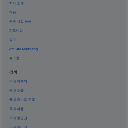
회사 소개
그레이프바인의 리조트
채용
알링턴 엔터테인먼트 디스트릭트의 캐빈
숙박 시설 등록
노스 센트럴 텍사스의 B&B
파트너십
포트워스 호텔
광고
포트워스 다운타운의 4성급 호텔
Affiliate Marketing
포트 워스 컨벤션 센터 근처 호텔
알링턴 엔터테인먼트 디스트릭트의 아파트식 호텔
뉴스룸
북 포트 워스의 모텔
검색
웨스트 메도우브룩 호텔
국내 여행지
코펠의 B&B
국내 호텔
레이크 워스 근처 호텔
국내 휴가용 주택
포트워스의 모텔
국내 여행
포트워스의 공항 셔틀 제공 호텔
옴니 극장 근처 호텔
국내 항공권
알링턴의 모텔
국내 렌터카