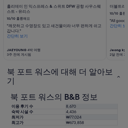
과
홀리데이 인 익스프레스 & 스위트 DFW 공항 사우스웨
더블트리 바
예
스트 - 유리스
10/10
훌륭
약
10/10
훌륭해요
가
"All good"
능
"깨끗하고 수영장도 있고 새건물이라 너무 편하게 쉬고
간단히 보
여
갑니다."
부
간단히 보기
는
변
JAEYOUNG
4박 여행
Jeong kyu
경
3주 전에 게시됨
2달 전에 
될
수
있
북 포트 워스에 대해 더 알아보
으
며,
기
추
가
약
북 포트 워스의 B&B 정보
관
이
이용 후기 수
8,670
적
숙박 시설 수
4,436
용
최저가
₩77,024
될
최고가
₩673,858
수