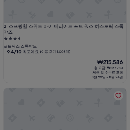
s
a
d
e
스프링힐 스위트 바이 메리어트 포트 워스 히스토릭 스톡야즈
a
2. 스프링힐 스위트 바이 메리어트 포트 워스 히스토릭 스톡
d
야즈
b
3.5
u
성
포트워스 스톡야드
g
급
10
9.4/10
최고예요
(이용 후기 1,003개)
o
점
n
숙
현
₩215,586
만
t
박
재
점
h
총 요금: ₩257,280
시
요
중
세금 및 수수료 포함
e
설
금
9.4
8월 23일 ~ 8월 24일
c
₩215,586
점,
a
최
r
아비드 호텔 포트 워스 다운타운 바이 IHG
고
p
예
e
요,
t
(이
a
용
n
후
d
기
n
1,003