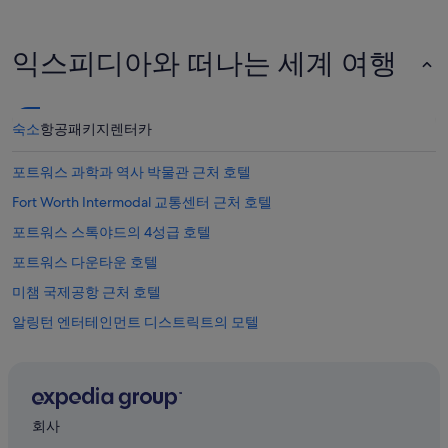
있
습
니
다.
익스피디아와 떠나는 세계 여행
숙소
항공
패키지
렌터카
포트워스 과학과 역사 박물관 근처 호텔
Fort Worth Intermodal 교통센터 근처 호텔
포트워스 스톡야드의 4성급 호텔
포트워스 다운타운 호텔
미챔 국제공항 근처 호텔
알링턴 엔터테인먼트 디스트릭트의 모텔
킴벨 미술관 근처 호텔
사우스레이크의 모텔
포트워스 스톡야즈 역사 지구 근처 호텔
회사
그레이프바인의 아파트