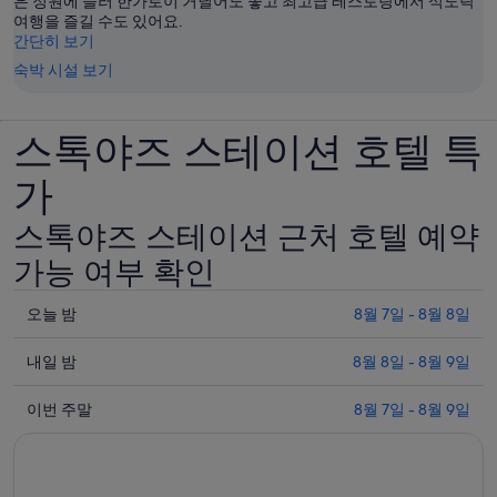
은 정원에 들러 한가로이 거닐어도 좋고 최고급 레스토랑에서 식도락
여행을 즐길 수도 있어요.
간단히 보기
숙박 시설 보기
스톡야즈 스테이션 호텔 특
가
스톡야즈 스테이션 근처 호텔 예약
가능 여부 확인
오
오늘 밤
8월 7일 - 8월 8일
늘
내
밤
내일 밤
8월 8일 - 8월 9일
일
8
이
월
밤
이번 주말
8월 7일 - 8월 9일
번
7
8
일
월
주
-
8
말