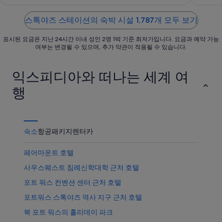
of
of
서
운
품
5
5
가
상
스톡야즈 스테이션의 숙박 시설 1,787개 모두 보기
가
까
품
격
표시된 요금은 지난 24시간 이내 성인 2명 1박 기준 최저가입니다. 요금과 예약 가능
운
가
확
여부는 변경될 수 있으며, 추가 약관이 적용될 수 있습니다.
상
격
인
품
확
익스피디아와 떠나는 세계 여
가
인
격
행
확
인
숙소
항공
패키지
렌터카
페어마운트 호텔
사우스웨스트 침례신학대학 근처 호텔
포트 워스 컨벤션 센터 근처 호텔
포트워스 스톡야즈 역사 지구 근처 호텔
북 포트 워스의 홀리데이 파크