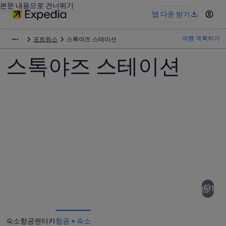
본문 내용으로 건너뛰기
앱 다운 받기
여행 계획하기
포트워스
스톡야즈 스테이션
스톡야즈 스테이션
스
톡
야
1
즈
스
숙소
항공
렌터카
항공 + 숙소