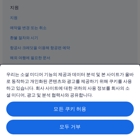
포트 워스 동물원 근처 호텔
지원
노스 리치랜드 힐스 호텔
지원
텍사스 남북전쟁 박물관 근처 호텔
예약을 변경 또는 취소
포트워스의 공항 셔틀 제공 호텔
환불 절차와 시기
포트워스 스톡야드의 4성급 호텔
항공사 크레딧을 이용해 항공편 예약
디키즈 경기장 근처 호텔
해외 여행에 필요한 문서
웨스트클리프 웨스트 호텔
포트워스 현대 미술관 근처 호텔
우리는 소셜 미디어 기능의 제공과 데이터 분석 및 본 사이트가 올바
파슬 크리크의 골프 호텔
로 동작하고 개인화된 콘텐츠와 광고를 제공하기 위해 쿠키를 사용
하고 있습니다. 회사 사이트에 대한 귀하의 사용 정보를 회사의 소
© 2026 Expedia, Inc., Expedia Group 계열사. All rights reserved.
Expedia 및 비행기 로고는 Expedia, Inc.의 상표 또는 등록 상표입니다.
셜 미디어, 광고 및 분석 협력사와 공유합니다.
분쟁 해결: 전화: 02-3480-0118, 이메일: travel@support.expedia.co.kr
트래블파트너익스체인지코리아 주식회사. 사업자등록번호: 821-88-01025
모든 쿠키 허용
익스피디아트래블코리아 주식회사, 서울특별시 종로구 종로5길 7(청진동).
사업자등록번호: 724-86-00245.
관광사업자등록번호: 제2016-000008호, 통신판매업신고번호: 2015-서울
종로-1091, 대표이사: 정경륜
모두 거부