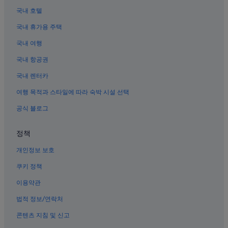
북 포트 워스의 모텔
국내 호텔
포트워스 문화 구역 호텔
국내 휴가용 주택
웨스트랜드 호텔
국내 여행
포트워스 과학과 역사 박물관 근처 호텔
국내 항공권
Fort Worth Intermodal 교통센터 근처 호텔
국내 렌터카
와토가 호텔
여행 목적과 스타일에 따라 숙박 시설 선택
크로스 팀버스 공원 근처 호텔
공식 블로그
북 포트 워스의 B&B
리치랜드 힐스 호텔
정책
화이트세틀먼트 호텔
개인정보 보호
레이크 워스 근처 호텔
쿠키 정책
포레스트 힐의 5성급 호텔
이용약관
미챔 국제공항 근처 호텔
법적 정보/연락처
포트워스 호텔
콘텐츠 지침 및 신고
핼텀 시티 호텔