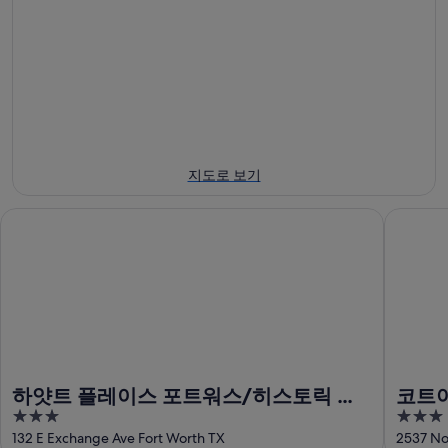
8
일
8
월
-
월
8
8
7
일
월
일
에
9
-
일
대
8
에
월
해
대
9
스
지도로 보기
일
해
톡
에
스
야
하얏트 플레이스 포트워스/히스토릭 스톡야드
코트야드
대
톡
즈
해
야
스
스
즈
테
톡
스
이
야
테
션
즈
이
에
스
션
서
테
에
가
하얏트 플레이스 포트워스/히스토릭 스
코트야
이
서
까
3
3
톡야드
토릭
션
가
운
out
out
132 E Exchange Ave Fort Worth TX
2537 No
에
까
상