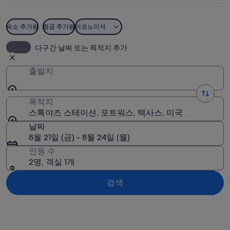
테
이
숙소 추가됨
항공 추가됨
이코노미석
션
스톡야즈 스테이션
다구간 날짜 또는 목적지 추가
사
진
출발지
목적지
스톡야즈 스테이션, 포트워스, 텍사스, 미국
날짜
8월 21일 (금) - 8월 24일 (월)
인원 수
2명, 객실 1개
검색
지도로 보기