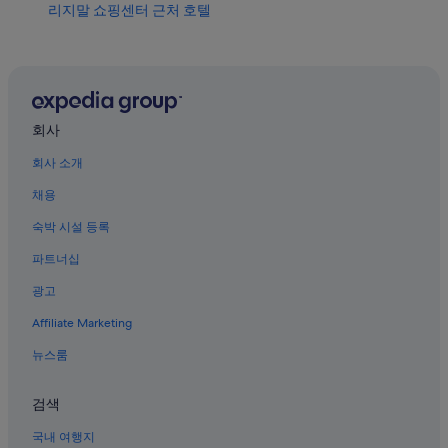
리지말 쇼핑센터 근처 호텔
선댄스 광장 근처 호텔
포트워스 다운타운 호텔
포트워스의 아파트식 호텔
킴벨 미술관 근처 호텔
회사
알링턴 하이츠 호텔
회사 소개
웨스트 포트 워스의 리조트
채용
포트워스의 모텔
숙박 시설 등록
옴니 극장 근처 호텔
파트너십
시티뷰 레인즈 근처 호텔
광고
포트워스 다운타운의 4성급 호텔
Affiliate Marketing
웨스트 메도우브룩 호텔
뉴스룸
연방 인쇄국 근처 호텔
웨스트 포트 워스의 개인 별장
검색
에이먼 카터 박물관 근처 호텔
국내 여행지