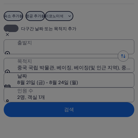
물
관
숙소 추가됨
항공 추가됨
이코노미석
사
중국 국립 박물관
다구간 날짜 또는 목적지 추가
진
출발지
목적지
중국 국립 박물관, 베이징, 베이징(및 인근 지역), 중국
날짜
8월 21일 (금) - 8월 24일 (월)
인원 수
2명, 객실 1개
검색
지도로 보기