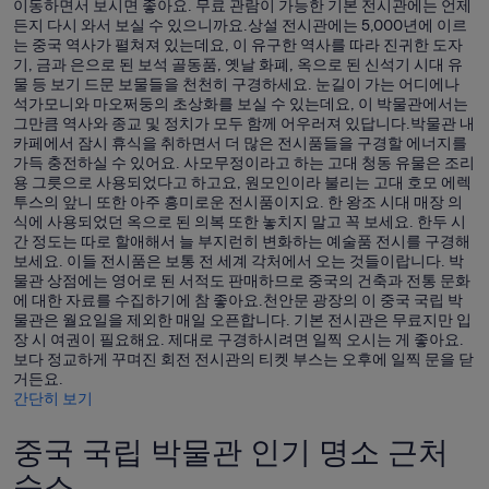
이동하면서 보시면 좋아요. 무료 관람이 가능한 기본 전시관에는 언제
든지 다시 와서 보실 수 있으니까요.상설 전시관에는 5,000년에 이르
는 중국 역사가 펼쳐져 있는데요, 이 유구한 역사를 따라 진귀한 도자
기, 금과 은으로 된 보석 골동품, 옛날 화폐, 옥으로 된 신석기 시대 유
물 등 보기 드문 보물들을 천천히 구경하세요. 눈길이 가는 어디에나
석가모니와 마오쩌둥의 초상화를 보실 수 있는데요, 이 박물관에서는
그만큼 역사와 종교 및 정치가 모두 함께 어우러져 있답니다.박물관 내
카페에서 잠시 휴식을 취하면서 더 많은 전시품들을 구경할 에너지를
가득 충전하실 수 있어요. 사모무정이라고 하는 고대 청동 유물은 조리
용 그릇으로 사용되었다고 하고요, 원모인이라 불리는 고대 호모 에렉
투스의 앞니 또한 아주 흥미로운 전시품이지요. 한 왕조 시대 매장 의
식에 사용되었던 옥으로 된 의복 또한 놓치지 말고 꼭 보세요. 한두 시
간 정도는 따로 할애해서 늘 부지런히 변화하는 예술품 전시를 구경해
보세요. 이들 전시품은 보통 전 세계 각처에서 오는 것들이랍니다. 박
물관 상점에는 영어로 된 서적도 판매하므로 중국의 건축과 전통 문화
에 대한 자료를 수집하기에 참 좋아요.천안문 광장의 이 중국 국립 박
물관은 월요일을 제외한 매일 오픈합니다. 기본 전시관은 무료지만 입
장 시 여권이 필요해요. 제대로 구경하시려면 일찍 오시는 게 좋아요.
보다 정교하게 꾸며진 회전 전시관의 티켓 부스는 오후에 일찍 문을 닫
거든요.
간단히 보기
중국 국립 박물관 인기 명소 근처
숙소