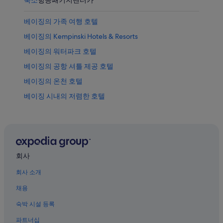
립
관
서
박
에
가
물
베이징의 가족 여행 호텔
서
까
관
가
운
베이징의 Kempinski Hotels & Resorts
에
까
상
베이징의 워터파크 호텔
서
운
품
가
상
가
베이징의 공항 셔틀 제공 호텔
까
품
격
베이징의 온천 호텔
운
가
확
베이징 시내의 저렴한 호텔
상
격
인
품
확
시청의 수영장이 있는 호텔
가
인
베이징의 개인 별장
격
베이징의 아파트
확
인
차오양의 온수 욕조가 있는 호텔
회사
시청 호텔
회사 소개
베이징 금융 거리 근처 호텔
채용
시청의 워터파크 호텔
숙박 시설 등록
동악묘 근처 호텔
파트너십