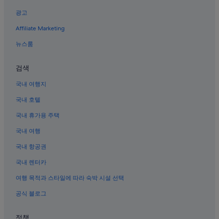
베이징의 3성급 호텔
광고
스차하이 호텔
Affiliate Marketing
베이징의 모텔
뉴스룸
시청의 4성급 호텔
시청의 5성급 호텔
검색
베이징 시내의 골프 호텔
국내 여행지
베이징의 부티크 호텔
국내 호텔
동시의 가족 여행 호텔
국내 휴가용 주택
천안문 광장 근처 호텔
국내 여행
베이징 승미 얼 가톨릭 교회 근처 호텔
국내 항공권
베이징 시내의 5성급 호텔
국내 렌터카
베이징의 주차 가능 호텔
여행 목적과 스타일에 따라 숙박 시설 선택
베이징의 아파트식 호텔
공식 블로그
동단 호텔
중난하이 근처 호텔
정책