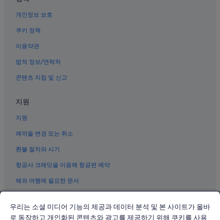
베이징의 게스트하우스
개인정보 보호
베이징의 발코니가 있는 호텔
쿠키 정책
베이징의 럭셔리 호텔
이용약관
베이징 시내의 반려동물 동반 가능 호텔
법적 정보/연락처
베이징 시내의 허니문 리조트 및 호텔
콘텐츠 지침 및 신고
치안먼 거리 근처 호텔
베이핑 도서관 터 근처 호텔
지원
자금성 근처 호텔
지원
리탄 공원 근처 호텔
예약을 변경 또는 취소
베이징 시내의 공항 셔틀 제공 호텔
환불 절차와 시기
동단의 공항 셔틀 제공 호텔
항공사 크레딧을 이용해 항공편 예약
시청의 사우나가 있는 호텔
해외 여행에 필요한 문서
베이징의 4성급 호텔
베이징 시내의 간이 주방이 있는 호텔
우리는 소셜 미디어 기능의 제공과 데이터 분석 및 본 사이트가 올바
베이징의 허니문 리조트 및 호텔
로 동작하고 개인화된 콘텐츠와 광고를 제공하기 위해 쿠키를 사용