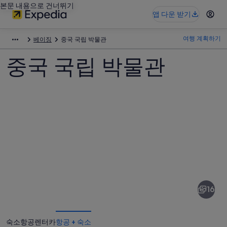
본문 내용으로 건너뛰기
앱 다운 받기
여행 계획하기
베이징
중국 국립 박물관
중국 국립 박물관
중
국
국
16
립
박
숙소
항공
렌터카
항공 + 숙소