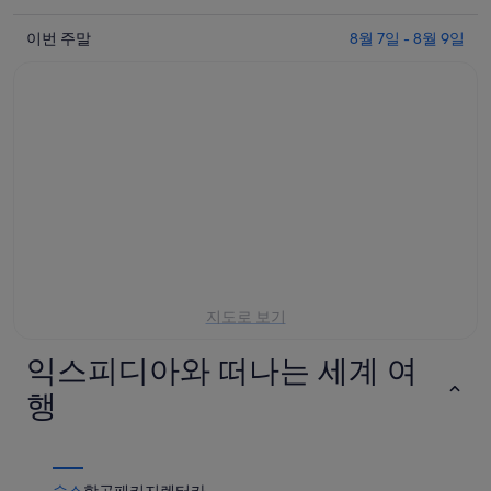
일
8
이
월
밤
이번 주말
8월 7일 - 8월 9일
번
7
8
일
월
주
-
8
말
8
일
8
월
-
월
8
8
7
일
월
일
에
9
-
일
대
8
에
월
해
대
9
중
지도로 보기
일
해
국
에
중
국
익스피디아와 떠나는 세계 여
대
국
립
해
국
박
행
중
립
물
국
박
관
국
물
에
숙소
항공
패키지
렌터카