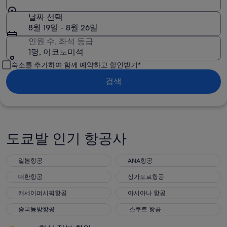
날짜 선택
8월 19일 - 8월 26일
인원 수, 좌석 등급
1명, 이코노미석
숙소를 추가하여 함께 예약하고 할인받기*
검색
도쿄발 인기 항공사
일본항공
ANA항공
대한항공
싱가포르항공
캐세이퍼시픽항공
아시아나 항공
중국동방항공
스쿠트 항공