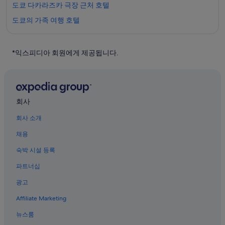
도쿄 다카라즈카 극장 근처 호텔
도쿄의 가족 여행 호텔
도쿄의 호스텔
마츠야 긴자 근처 호텔
*익스피디아 회원에게 제공됩니다.
유라쿠초의 온수 욕조가 있는 호텔
도쿄의 Tokyu Hotels
긴자의 5성급 호텔
회사
도쿄의 WiFi 제공 호텔
회사 소개
긴자 호텔
채용
도쿄의 Hokke Club 호텔
숙박 시설 등록
도쿄의 수영장이 있는 호텔
파트너십
사쿠라다몬 역의 캡슐 호텔
광고
긴자 역 근처 호텔
Affiliate Marketing
긴자의 전자레인지 구비 호텔
뉴스룸
긴자의 Hokke Club 호텔