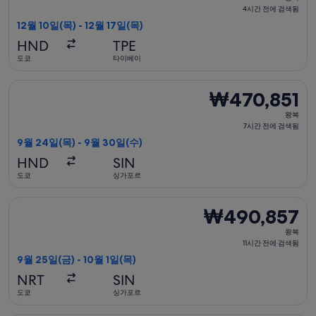
복,
4시간 전에 검색됨
됨
4
12월 10일(목) - 12월 17일(목)
시
HND
TPE
간
도쿄
타이베이
전
에
스쿠트 항공 항공편 선택, 가는 항공편은 9월 24일(목)에 도쿄 출
₩470,851
₩470,851
검
왕
색
왕복
복,
7시간 전에 검색됨
됨
7
9월 24일(목) - 9월 30일(수)
시
HND
SIN
간
도쿄
싱가포르
전
에
스쿠트 항공 항공편 선택, 가는 항공편은 9월 25일(금)에 도쿄 출발
₩490,857
₩490,857
검
왕
색
왕복
복,
11시간 전에 검색됨
됨
11
9월 25일(금) - 10월 1일(목)
시
NRT
SIN
간
도쿄
싱가포르
전