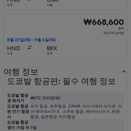
검
도쿄
서울
색
됨
타이항공 항공편 선택, 가는 항공편은 8월 27일(목)에 도쿄 출발 
₩668,600
₩668,600
왕
왕복
복,
5일 전에 검색됨
5
8월 27일(목) - 9월 3일(목)
일
HND
BKK
전
도쿄
방콕
에
검
여행 정보
색
됨
도쿄발 항공편: 필수 여행 정보
도쿄발 항공
₩272,300(왕복)
권 최저가
도쿄발 항공
피치 항공, 제주항공, ZIPAIR, 타이거에어 타이완, 타
편 인기 항공
이 에어아시아 X, 스쿠트 항공, 에어아시아 X, 하문
사
항공, 일본항공, 타이항공
도쿄발 항공
권이 가장 저
9월