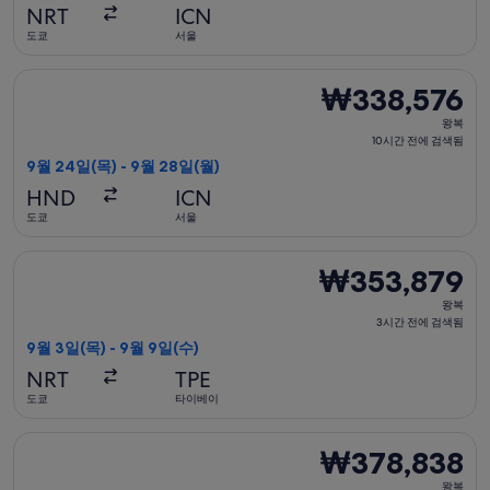
금
NRT
ICN
검
도쿄
서울
색
됨
피치 항공 항공편 선택, 가는 항공편은 9월 24일(목)에 도쿄 출발 
₩338,576
₩338,576
왕
왕복
복,
10시간 전에 검색됨
10
9월 24일(목) - 9월 28일(월)
시
HND
ICN
간
도쿄
서울
전
에
스쿠트 항공 항공편 선택, 가는 항공편은 9월 3일(목)에 도쿄 출발
₩353,879
₩353,879
검
왕
색
왕복
복,
3시간 전에 검색됨
됨
3
9월 3일(목) - 9월 9일(수)
시
NRT
TPE
간
도쿄
타이베이
전
에
피치 항공 항공편 선택, 가는 항공편은 12월 10일(목)에 도쿄 출발
₩378,838
₩378,838
검
왕
색
왕복