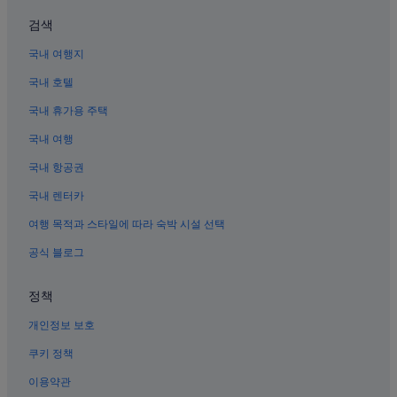
긴자의 공항 셔틀 제공 호텔
검색
마루노우치의 저렴한 호텔
국내 여행지
도쿄의 콘도
국내 호텔
도쿄의 Best Western 호텔
국내 휴가용 주택
유라쿠초의 5성급 호텔
국내 여행
도쿄의 바닷가 호텔
국내 항공권
도쿄의 Daiwa Roynet Hotels
신바시의 Keihan 호텔
국내 렌터카
도쿄의 스키 호텔
여행 목적과 스타일에 따라 숙박 시설 선택
도쿄의 온수 욕조가 있는 호텔
공식 블로그
도쿄의 허니문 리조트 및 호텔
정책
도쿄의 럭셔리 호텔
개인정보 보호
사쿠라다몬 역의 아파트식 호텔
쿠키 정책
도쿄의 게스트하우스
도쿄의 Fujita Kanko 호텔
이용약관