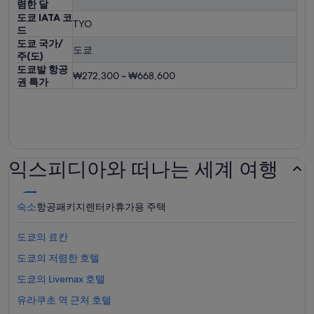
렴한 달
도쿄 IATA 코
TYO
드
도쿄 국가/
도쿄
주(도)
도쿄발 항공
₩272,300 ~ ₩668,600
권 특가
익스피디아와 떠나는 세계 여행
숙소
항공
패키지
렌터카
휴가용 주택
도쿄의 료칸
도쿄의 저렴한 호텔
도쿄의 Livemax 호텔
유라쿠초 역 근처 호텔