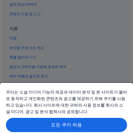
도쿄의 4성급 호텔
법적 정보/연락처
긴자의 스파가 있는 리조트 및 호텔
콘텐츠 지침 및 신고
니주바시마에 근처 호텔
지원
도쿄의 비즈니스 호텔
지원
오테마치 호텔
예약을 변경 또는 취소
도쿄의 캡슐 호텔
도쿄의 Langham Hotels
환불 절차와 시기
긴자의 4성급 호텔
항공사 크레딧을 이용해 항공편 예약
긴자의 허니문 리조트 및 호텔
해외 여행에 필요한 문서
우치사이와이초 역 근처 호텔
우리는 소셜 미디어 기능의 제공과 데이터 분석 및 본 사이트가 올바
유라쿠초 호텔
로 동작하고 개인화된 콘텐츠와 광고를 제공하기 위해 쿠키를 사용
도쿄의 3성급 호텔
하고 있습니다. 회사 사이트에 대한 귀하의 사용 정보를 회사의 소
© 2026 Expedia, Inc., Expedia Group 계열사. All rights reserved.
유라쿠초의 Ishin 호텔
Expedia 및 비행기 로고는 Expedia, Inc.의 상표 또는 등록 상표입니다.
셜 미디어, 광고 및 분석 협력사와 공유합니다.
분쟁 해결: 전화: 02-3480-0118, 이메일: travel@support.expedia.co.kr
도쿄의 Nikko 호텔
트래블파트너익스체인지코리아 주식회사. 사업자등록번호: 821-88-01025
모든 쿠키 허용
익스피디아트래블코리아 주식회사, 서울특별시 종로구 종로5길 7(청진동).
도쿄의 아침 식사 제공 호텔
사업자등록번호: 724-86-00245.