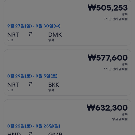
에
타이 에어아시아 X 항공편 선택, 가는 항공편은 9월 27일(일)에 
₩505,253
₩505,253
검
왕
색
왕복
복,
3시간 전에 검색됨
됨
3
9월 27일(일) - 9월 30일(수)
시
NRT
DMK
간
도쿄
방콕
전
에
하문항공 항공편 선택, 가는 항공편은 8월 29일(토)에 도쿄 출발 
₩577,600
₩577,600
검
왕
색
왕복
복,
5시간 전에 검색됨
됨
5
8월 29일(토) - 9월 5일(토)
시
NRT
BKK
간
도쿄
방콕
전
에
일본항공 항공편 선택, 가는 항공편은 8월 22일(토)에 도쿄 출발 
₩632,300
₩632,300
검
왕
색
왕복
복,
방금 검색됨
됨
방
8월 22일(토) - 8월 23일(일)
금
HND
GMP