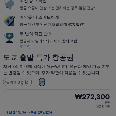
최신 정보 확인
항공 요금이 인상 또는 인하되는 경우 알림 전송*
예약을 더 스마트하게
항공 예약 후 엄선된 호텔 최대 40% 할인*
두 번의 적립 찬스
항공사 마일리지와 리워드 함께 적립
로그인
도쿄 출발 특가 항공권
지난 7일 이내에 검색된 요금입니다. 요금과 예약 가능 여부
는 변경될 수 있으며, 추가 약관이 적용될 수 있습니다.
모든 특가 상품
편도
왕복
제주항공 항공편 선택, 가는 항공편은 9월 24일(목)에 도쿄 출발 
₩272,300
₩272,300
왕
왕복
복,
방금 검색됨
방
9월 24일(목) - 9월 29일(화)