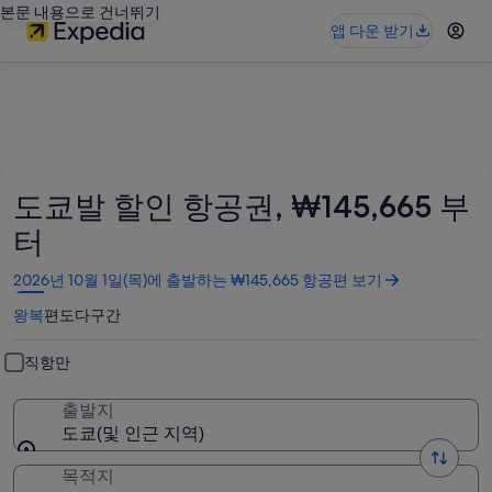
본문 내용으로 건너뛰기
앱 다운 받기
도쿄발 할인 항공권, ₩145,665 부
터
새
2026년 10월 1일(목)에 출발하는 ₩145,665 항공편 보기
창
왕복
편도
다구간
에
서
열
직항만
림
출발지
도쿄(및 인근 지역)
목적지