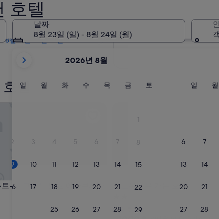
천 호텔
내일
8월 10일 - 8월 11일
날짜
인
2주 이내
8월 23일 (일) - 8월 24일 (월)
객
8월 21일 - 8월 23일
현
2026년 8월
재
2026
 호텔
August
일
월
화
수
목
금
토
일
일
월
화
수
목
금
토
일
월
요
요
요
요
요
요
요
요
및
일
일
일
일
일
일
일
일
2026
-인 그랜트 도쿄 아사쿠사바시
고우호우 가든 호텔
September
1
이
표
2
3
4
5
6
7
6
7
8
시
되
9
10
11
12
13
14
13
14
15
고
있
-인 그랜트 도쿄 아사쿠사바시
고우호우 가든 호텔
 루트-인 그랜트 도쿄 아사쿠사바
3. 고우호우 가든 호텔
16
17
18
19
20
21
20
21
22
습
2.0
니
성
23
24
25
26
27
28
27
28
다이토
29
다.
급
10
10/10
최고예요
(이용 후기 4개)