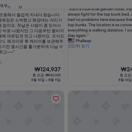
점
매우 훌륭해요
숙
(이용 후기 762개)
30
31
“
“Such a cute little garden hotel, my
만
박
S
always fight for the top bunk bed,
 조용해서 즐겁게 지내다 왔습니다.
점
시
u
had no problems here because the
대욕장은 소박했고 화장대는 자리가
중
c
top bunks. The location is so conve
설
 없어요. 첫날은 사람이 좀 있어서
10.0
h
everything is walking distance. I w
고 바로 나왔지만 그 다음부턴 붐비지
점,
a
stay again.”
대에 여유있게 씻고 나왔어요. 조식도
최
c
Phalleap
다. 체크아웃 후 캐리어를 보관해주
고
u
간단히 보기
가기전 몇시간을 홀가분하게 다닐 수
예
t
최고~~~”
요,
e
(이
l
기
용
i
현
후
현
₩124,937
₩24
t
재
기
재
총 요금: ₩140,108
총 요금: 
t
요
4
요
8월 10일 ~ 8월 11일
8월 16일
l
금
개)
금
e
₩124,937
₩249
텔 우에노 에키마에
온센 료칸 유엔 신주쿠
g
a
r
d
e
n
h
o