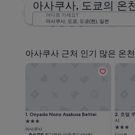
아사쿠사, 도쿄의 온
오늘 밤
8월 9일 - 8월 10일
어디로 가세요?
다음 주말
8월 14일 - 8월 16일
아사쿠사 근처 인기 많은 온천
Onyado Nono Asakusa Bettei
호텔 루트
Onyado Nono Asakusa Bettei
호텔 루트
1. Onyado Nono Asakusa Bettei
2. 호텔
시
3.0
3.0
성
아사쿠사
성
급
10
9.6/10
최고예요
(이용 후기 604개)