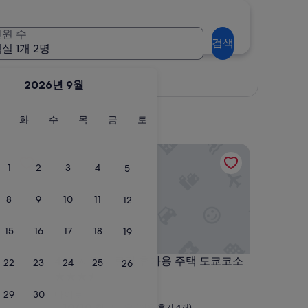
원 수
검색
실 1개 2명
지도로 보기
2026년 9월
월
화
수
목
금
토
화
수
목
금
토
요
요
요
요
요
요
일
일
일
일
일
일
아사쿠사 료칸 휴가용 주택 도쿄코소
1
2
3
4
5
8
9
10
11
12
15
16
17
18
19
아사쿠사 료칸 휴가용 주택 도쿄코소
4. 아사쿠사 료칸 휴가용 주택 도쿄코소
22
23
24
25
26
3.5
성
29
30
다이토
급
10
10/10
최고예요
(이용 후기 4개)