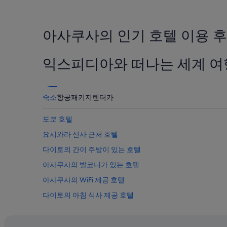
하
은
첫
철
지
날
역
난
은
에
24
아사쿠사의 인기 호텔 이용 
사
서
시
람
거
간
이
리
이
익스피디아와 떠나는 세계 여
좀
가
내
있
약
성
어
간
인
서
있
2
숙소
항공
패키지
렌터카
물
다
명
기
는
1
만
도쿄 호텔
것
박
닦
.
기
요시와라 신사 근처 호텔
고
하
준
바
지
다이토의 간이 주방이 있는 호텔
최
로
만
저
나
아사쿠사의 발코니가 있는 호텔
아
가
왔
사
입
아사쿠사의 WiFi 제공 호텔
지
쿠
니
만
사
다이토의 아침 식사 제공 호텔
다.
그
바
요
다
아사쿠사의 Independent 호텔
로
금
음
옆
과
우에노의 주차 가능 호텔