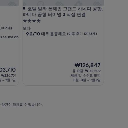
호텔 빌라 폰테인 그랜드 하네다 공항, 하네다 공항 터
8. 호텔 빌라 폰테인 그랜드 하네다 공항,
하네다 공항 터미널 3 직접 연결
4.0
성
,006개)
오타
급
10
9.2/10
매우 훌륭해요
(이용 후기 12,173개)
has sauna on
점
숙
만
박
점
시
중
설
9.2
점,
현
₩126,847
3,710
매
재
총 요금: ₩142,209
우
요
 ₩226,761
세금 및 수수료 포함
훌
금
일 ~ 9월 1일
8월 31일 ~ 9월 1일
륭
₩126,847
,710
해
요,
(이
가 약관이 적용될 수 있습니다.
용
후
기
12,173
개)