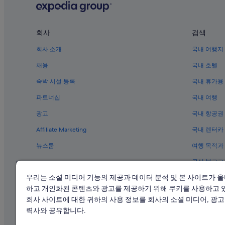
부
이
예
턴
기
아사쿠사의 허니문 리조트 및 호텔
약
붐
에
가
비
혼조아주마바시 역의 게스트하우스
관
능
회사
검색
지
광
여
아사쿠사의 아침 식사 제공 호텔
않
하
회사 소개
국내 여행지
부
는
기
아사쿠사의 비즈니스 호텔
는
시
채용
국내 호텔
에
변
간
아사쿠사의 금연 호텔
는
경
숙박 시설 등록
국내 휴가용
대
너
될
도쿄대학교 근처 호텔
에
무
수
파트너십
국내 여행
여
좋
다이토의 온천 호텔
있
유
아
으
광고
국내 항공권
있
에도 시타마치 전통공예 박물관 근처 호텔
요
며,
게
Affiliate Marketing
국내 렌터카
.
추
아사쿠사의 주차 가능 호텔
씻
”
가
고
뉴스룸
여행 목적과
아사쿠사의 Kyoritsu maintenance 호텔
약
나
관
공식 블로그
왔
가미나리몬 게이트 근처 호텔
이
어
적
우리는 소셜 미디어 기능의 제공과 데이터 분석 및 본 사이트가 
아사쿠사의 간이 주방이 있는 호텔
요
용
하고 개인화된 콘텐츠와 광고를 제공하기 위해 쿠키를 사용하고 
.
아사쿠사의 공항 셔틀 제공 호텔
될
조
회사 사이트에 대한 귀하의 사용 정보를 회사의 소셜 미디어, 광고 
수
식
아사쿠사의 Hyattvacations Supechain 호텔
력사와 공유합니다.
있
도
습
아사쿠사의 가족 여행 호텔