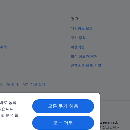
o
o
p
가미나리몬의 OYO Rooms 호텔
p
.
r
아사쿠사의 스파가 있는 리조트 및 
”
정책
o
아사쿠사의 APA Hotels
b
개인정보 보호
l
아사쿠사의 온수 욕조가 있는 호텔
e
쿠키 정책
m
아사쿠사의 럭셔리 호텔
s
 주택
이용약관
덴포인 사찰 근처 호텔
h
법적 정보/연락처
e
아사쿠사의 전자레인지 구비 호텔
r
콘텐츠 지침 및 신고
e
아사쿠사의 Marriott Hotels & Resor
b
다이토의 골프 호텔
e
c
 스타일에 따라 숙박 시설 선택
도쿄 스카이트리 근처 호텔
a
u
아사쿠사 역의 타운하우스
s
올바로 동작
스미다 공원 근처 호텔
e
모든 쿠키 허용
있습니다.
t
아사쿠사의 저렴한 호텔
h
및 분석 협
e
우에노의 전자레인지 구비 호텔
모두 거부
© 2026 Expedia, Inc., Expedia Group 계열사. All rights reserved.
y
Expedia 및 비행기 로고는 Expedia, Inc.의 상표 또는 등록 상표입니다.
우구이스다니 역의 호스텔