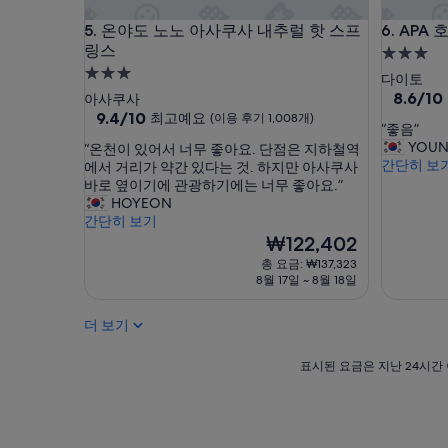
.
던
온야도 노노 아사쿠사 내추럴 핫 스프링스
APA 호
5. 온야도 노노 아사쿠사 내추럴 핫 스프
6. AP
”
대
링스
욕
3.0
장
3.0
성
다이토
은
성
급
10
8.6/10
아사쿠사
소
점
급
10
9.4/10
최고예요
숙
(이용 후기 1,008개)
박
“
“좋음”
만
점
숙
박
했
좋
YOU
“
“온천이 있어서 너무 좋아요. 단점은 지하철역
점
만
고
박
시
음
간단히 보
온
에서 거리가 약간 있다는 것. 하지만 아사쿠사
중
점
화
시
”
천
설
바로 옆이기에 관광하기에는 너무 좋아요.”
8.6
중
장
이
HOYEON
설
점,
9.4
대
있
간단히 보기
훌
점,
는
어
현
륭
₩122,402
최
자
서
재
해
고
총 요금: ₩137,323
리
너
요
요,
예
8월 17일 ~ 8월 18일
가
무
금
(이
요,
두
좋
₩122,402
용
(이
군
더 보기
아
후
용
데
요
기
후
밖
.
표
1,355
표시된 요금은 지난 24시간 
기
에
단
시
개)
1,008
없
점
된
개)
어
은
요
요
지
금
.