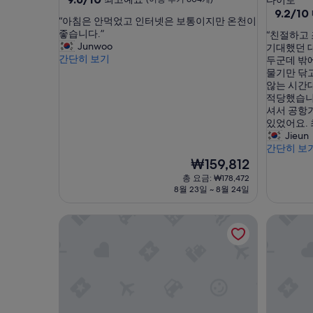
다이토
점
급
10
9.2/10
숙
“
“아침은 안먹었고 인터넷은 보통이지만 온천이
만
점
숙
박
아
좋습니다.”
“
“친절하고
점
만
박
시
침
Junwoo
친
기대했던 
중
점
은
시
간단히 보기
설
절
두군데 밖에
9.6
중
안
하
물기만 닦
점,
설
9.2
먹
고
않는 시간
최
점,
었
조
적당했습니
고
매
고
용
셔서 공항
예
우
인
해
있었어요. 
요,
훌
터
서
Jieun
(이
륭
넷
즐
간단히 보
용
해
은
겁
후
현
₩159,812
요,
보
게
기
재
(이
총 요금: ₩178,472
통
지
604
요
용
8월 23일 ~ 8월 24일
이
내
개)
금
후
지
다
₩159,812
기
온야도 노노 아사쿠사 내추럴 핫 스프링스
APA 호
만
왔
762
온
습
개)
천
니
이
다
좋
.
습
기
니
대
다
했