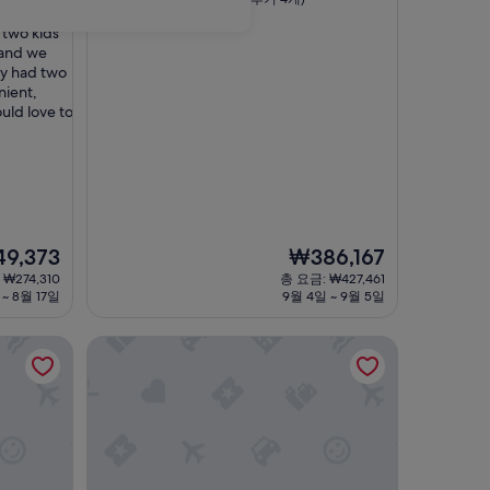
점
숙
 two kids
만
박
 and we
점
시
y had two
중
nient,
설
10.0
ould love to
점,
최
고
예
요,
(이
용
후
현
9,373
₩386,167
기
재
₩274,310
총 요금: ₩427,461
4
요
 ~ 8월 17일
9월 4일 ~ 9월 5일
개)
금
,373
₩386,167
호텔 빌라 폰테인 그랜드 하네다 공항, 하네다 공항 터