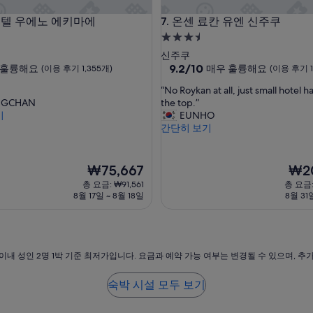
t
텔 우에노 에키마에
온센 료칸 유엔 신주쿠
A 호텔 우에노 에키마에
7. 온센 료칸 유엔 신주쿠
e
l
3.5
,
성
신주쿠
m
급
10
9.2/10
훌륭해요
매우 훌륭해요
(이용 후기 1,355개)
(이용 후기 1
y
점
숙
t
“
“No Roykan at all, just small hotel 
만
w
박
N
NGCHAN
the top.”
점
o
시
o
기
EUNHO
중
k
R
간단히 보기
설
9.2
i
o
점,
d
y
매
s
k
현
우
현
₩75,667
₩20
a
a
재
훌
재
총 요금: ₩91,561
총 요금:
l
n
요
륭
요
8월 17일 ~ 8월 18일
8월 31
w
a
금
해
금
a
t
₩75,667
요,
₩203
y
a
(이
s
l
용
f
l
후
이내 성인 2명 1박 기준 최저가입니다. 요금과 예약 가능 여부는 변경될 수 있으며, 추
i
,
기
g
j
1,006
숙박 시설 모두 보기
h
u
개)
t
s
f