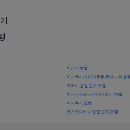
t
o
s
r
m
t
a
후기
h
l
e
l
t
h
행
o
o
p
t
b
e
u
l
n
h
k
a
b
이리야 호텔
s
e
s
아사쿠사의 반려동물 동반 가능 호
d
a
,
u
우에노 공원 근처 호텔
a
n
n
아사쿠사의 사우나가 있는 호텔
a
d
o
아사쿠사 호텔
w
n
e
t
코즈캇파라 사형장 근처 호텔
h
h
a
우에노의 카지노 호텔
e
d
t
아사쿠사의 부티크 호텔
n