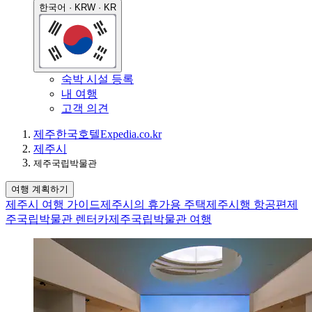
한국어 · KRW · KR
숙박 시설 등록
내 여행
고객 의견
제주
한국
호텔
Expedia.co.kr
제주시
제주국립박물관
여행 계획하기
제주시 여행 가이드
제주시의 휴가용 주택
제주시행 항공편
제
주국립박물관 렌터카
제주국립박물관 여행