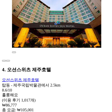
4. 오션스위츠 제주호텔
오션스위츠 제주호텔
탑동 - 제주국립박물관에서 2.5km
8.6/10
훌륭해요
(이용 후기 1,017개)
₩86,777
총 요금: ₩105,001