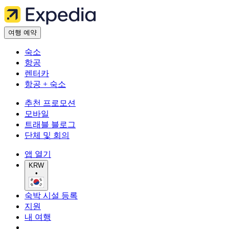
여행 예약
숙소
항공
렌터카
항공 + 숙소
추천 프로모션
모바일
트래블 블로그
단체 및 회의
앱 열기
KRW
•
숙박 시설 등록
지원
내 여행