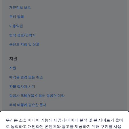
개인정보 보호
빈 푸옥 호텔
나트랑의 간이 주방이 있는 호텔
쿠키 정책
나트랑의 공항 셔틀 제공 호텔
이용약관
나트랑의 저렴한 호텔
법적 정보/연락처
나트랑의 개인 별장
콘텐츠 지침 및 신고
나트랑의 콘도 리조트
지원
나트랑의 허니문 리조트 및 호텔
지원
나트랑의 부티크 호텔
빈 원더스 나짱의 빌라
예약을 변경 또는 취소
프억 떤 호텔
환불 절차와 시기
혼탐 아일랜드의 콘도
항공사 크레딧을 이용해 항공편 예약
쩐푸 비치의 4성급 호텔
해외 여행에 필요한 문서
나트랑의 아파트식 호텔
우리는 소셜 미디어 기능의 제공과 데이터 분석 및 본 사이트가 올바
록토 호텔
로 동작하고 개인화된 콘텐츠와 광고를 제공하기 위해 쿠키를 사용