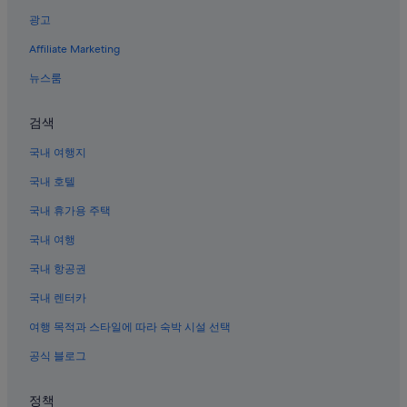
광고
빈 원더스 나짱의 개인 별장
Affiliate Marketing
쩐푸 비치의 카지노 호텔
나트랑의 Independent 호텔
뉴스룸
쩐푸 비치의 로맨틱 호텔
검색
빈 원더스 나짱의 모텔
국내 여행지
나트랑의 온수 욕조가 있는 호텔
국내 호텔
카인호아 박물관 근처 호텔
국내 휴가용 주택
쩐푸 비치의 온천 호텔
국내 여행
빈 응우옌의 아파트
빈 원더스 나짱의 리조트
국내 항공권
나트랑 근처 호텔
국내 렌터카
나트랑 야시장 근처 호텔
여행 목적과 스타일에 따라 숙박 시설 선택
나트랑의 반려동물 동반 가능 호텔
공식 블로그
나트랑 호텔
정책
빈 원더스 나짱의 아파트식 호텔