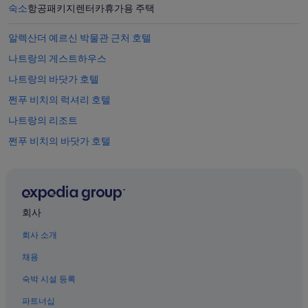
숙소
항공
패키지
렌터카
휴가용 주택
알렉산더 예르신 박물관 근처 호텔
나트랑의 게스트하우스
나트랑의 바닷가 호텔
쩐푸 비치의 럭셔리 호텔
나트랑의 리조트
쩐푸 비치의 바닷가 호텔
나트랑의 발코니가 있는 호텔
혼탐 아일랜드의 리조트
나트랑의 가족 여행 호텔
회사
떤 럽 호텔
회사 소개
나트랑의 아파트
채용
트람 후옹 타워 근처 호텔
숙박 시설 등록
혼탐 아일랜드의 캡슐 호텔
파트너십
빈 원더스 나짱의 호스텔