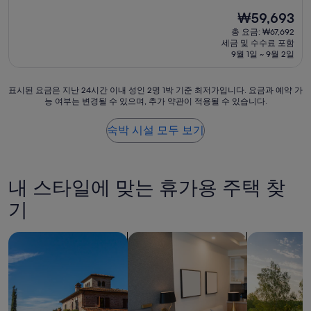
점
숙
현
₩59,693
만
박
재
점
총 요금: ₩67,692
시
요
중
세금 및 수수료 포함
설
금
7.4
9월 1일 ~ 9월 2일
₩59,693
점,
좋
표
표시된 요금은 지난 24시간 이내 성인 2명 1박 기준 최저가입니다. 요금과 예약 가
아
능 여부는 변경될 수 있으며, 추가 약관이 적용될 수 있습니다.
시
요,
된
(이
요
용
숙박 시설 모두 보기
금
후
은
기
지
73
난
개)
내 스타일에 맞는 휴가용 주택 찾
24
시
기
간
이
빌라 검색
아파트식 호텔 검색
개인 휴가용 
내
성
인
2
명
1