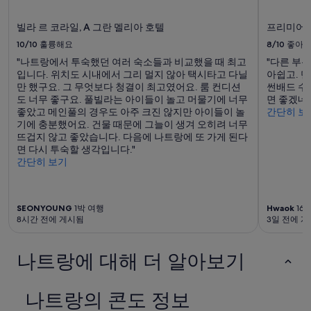
며,
추
빌라 르 코라일, A 그란 멜리아 호텔
프리미어 
가
약
10/10
훌륭해요
8/10
좋아
관
"나트랑에서 투숙했던 여러 숙소들과 비교했을 때 최고
"다른 부
이
입니다. 위치도 시내에서 그리 멀지 않아 택시타고 다닐
아쉽고. 
적
만 했구요. 그 무엇보다 청결이 최고였어요. 룸 컨디션
썬배드 수
용
도 너무 좋구요. 풀빌라는 아이들이 놀고 머물기에 너무
면 좋겠네
될
좋았고 메인풀의 경우도 아주 크진 않지만 아이들이 놀
간단히 보
수
기에 충분했어요. 건물 때문에 그늘이 생겨 오히려 너무
있
뜨겁지 않고 좋았습니다. 다음에 나트랑에 또 가게 된다
습
면 다시 투숙할 생각입니다."
니
간단히 보기
다.
SEONYOUNG
1박 여행
Hwaok
16
8시간 전에 게시됨
3일 전에 
나트랑에 대해 더 알아보기
나트랑의 콘도 정보