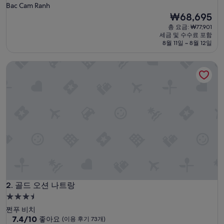
성
Bac Cam Ranh
급
현
₩68,695
재
숙
총 요금: ₩77,901
요
세금 및 수수료 포함
박
금
8월 11일 ~ 8월 12일
시
₩68,695
설
골드 오션 나트랑
골드 오션 나트랑
2. 골드 오션 나트랑
3.5
성
쩐푸 비치
급
10
7.4/10
좋아요
(이용 후기 73개)