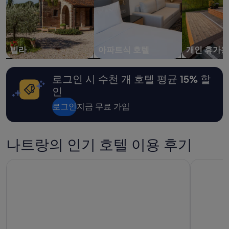
박
기
준
최
저
가
빌라
아파트식 호텔
개인 휴가용
입
니
다.
로그인 시 수천 개 호텔 평균 15% 할
요
인
금
과
로그인
지금 무료 가입
예
약
가
나트랑의 인기 호텔 이용 후기
능
여
부
빌라 르 코라일, A 그란 멜리아 호텔
프리미어 
는
변
경
될
수
있
으