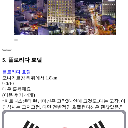
5. 플로리다 호텔
플로리다 호텔
포나가르챰 타워에서 1.8km
9.0/10
매우 훌륭해요
(이용 후기 44개)
“피트니스센터 런닝머신은 고작2대인데 그것도1대는 고장. 아
침식사는 그저그럼. 다만 전반적인 호텔컨디션은 괜찮았음.”