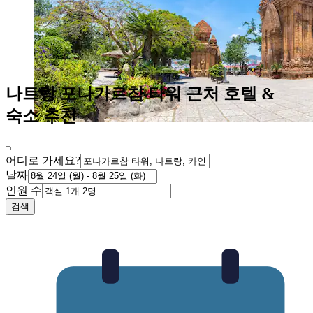
나트랑 포나가르챰 타워 근처 호텔 &
숙소 추천
어디로 가세요?
날짜
인원 수
검색