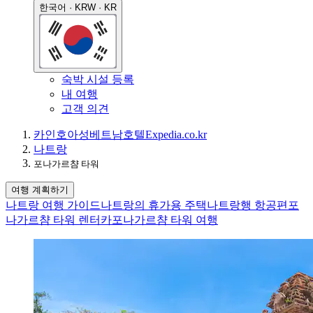
한국어 · KRW · KR
숙박 시설 등록
내 여행
고객 의견
카인호아성
베트남
호텔
Expedia.co.kr
나트랑
포나가르챰 타워
여행 계획하기
나트랑 여행 가이드
나트랑의 휴가용 주택
나트랑행 항공편
포
나가르챰 타워 렌터카
포나가르챰 타워 여행