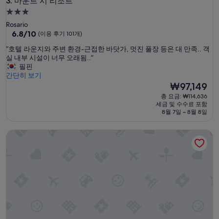
마운트 시 리조트
3. 마운트 시 리조트
3.0
성
Rosario
급
10
6.8/10
(이용 후기 101개)
점
숙
“
“호텔 라운지와 주변 환경-근접한 바닷가, 멋진 풀장 등은 대 만족.. 객
만
박
호
실 내부 시설이 너무 오래됨..”
점
시
텔
필핀
중
라
간단히 보기
설
6.8
운
현
₩97,149
점,
지
재
(이
총 요금: ₩114,636
와
요
용
세금 및 수수료 포함
주
금
후
8월 7일 ~ 8월 8일
변
₩97,149
기
환
101
로카 델 가르다 리조트
경
개)
-
근
접
한
바
닷
가
,
멋