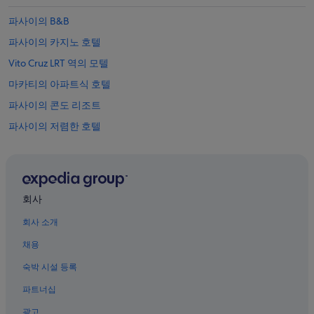
n
i
파사이의 B&B
e
파사이의 카지노 호텔
n
t
Vito Cruz LRT 역의 모텔
.
T
마카티의 아파트식 호텔
h
파사이의 콘도 리조트
e
s
파사이의 저렴한 호텔
t
a
파사이의 스파가 있는 리조트 및 호텔
f
오카다 마닐라의 빌라
f
w
파사이의 공항 셔틀 제공 호텔
e
회사
r
솔레어 리조트 & 카지노의 게스트하우스
e
회사 소개
웬샤 스파 센터 근처 호텔
a
채용
c
바랑가이 719 호텔
c
숙박 시설 등록
o
파사이의 로맨틱 호텔
m
파트너십
탐보 호텔
m
o
광고