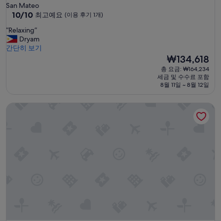
성
San Mateo
급
10
10/10
최고예요
(이용 후기 1개)
점
숙
“
“Relaxing”
만
박
R
Dryam
점
시
e
간단히 보기
중
l
설
현
₩134,618
10.0
a
재
점,
총 요금: ₩164,234
x
요
최
세금 및 수수료 포함
i
금
고
8월 11일 ~ 8월 12일
n
₩134,618
예
g
요,
선더버드 리조트 - 리살
”
(이
용
후
기
1
개)