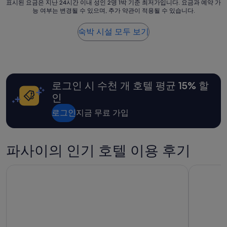
I
표
표시된 요금은 지난 24시간 이내 성인 2명 1박 기준 최저가입니다. 요금과 예약 가
n
능 여부는 변경될 수 있으며, 추가 약관이 적용될 수 있습니다.
시
d
된
o
요
숙박 시설 모두 보기
o
금
r
은
p
지
o
난
o
24
l
로그인 시 수천 개 호텔 평균 15% 할
시
w
간
인
a
이
s
내
로그인
지금 무료 가입
c
성
o
인
o
2
파사이의 인기 호텔 이용 후기
l
명
i
1
n
박
Lanson Place Mall of Asia Manila
트립 바이 
t
기
h
준
e
최
m
저
i
가
d
입