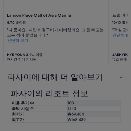
d
니
l
다.
e
요
Lanson Place Mall of Asia Manila
트립 바이
o
금
f
8/10
좋아요
10/10
훌륭
과
s
예
"다 좋아요~ 다만 타월구비가 미비했어요. 그 점 빼고는
"객실 관
u
약
모든 점이 좋았습니다."
간단히 보
m
가
간단히 보기
m
능
e
여
r
부
HYE YOUNG
4박 여행
JAEHYEO
!
19시간 전에 게시됨
13일 전에 
는
R
변
o
경
파사이에 대해 더 알아보기
o
될
m
수
h
있
a
파사이의 리조트 정보
으
d
며,
s
추
이용 후기 수
103
m
가
숙박 시설 수
1,123
a
약
최저가
₩69,484
l
관
최고가
₩168,439
l
이
w
적