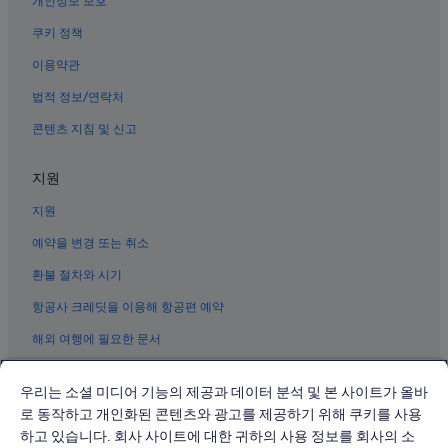
개인정보 보호
파사이의 간이 주방이 있는 호텔
T
h
Smx 컨벤션 센터 근처 호텔
쿠키 정책
e
파사이의 모텔
이용약관
r
e
파사이의 4성급 호텔
법적 정보/연락처
w
e
파사이의 전자레인지 구비 호텔
콘텐츠 지침 및 신고
r
파사이의 3성급 호텔
e
s
지원
필리핀 문화센터 근처 호텔
e
지원
v
파사이의 Independent 호텔
e
마카티의 아파트
예약을 변경 또는 취소
r
a
파사이의 온수 욕조가 있는 호텔
환불 절차와 시기
l
n
마가야네스 빌리지 호텔
항공사 크레딧을 이용해 항공편 예약
o
마카티의 빌라
n
해외 여행에 필요한 문서
g
파사이의 Mandarin Oriental Hotel Group
u
우리는 소셜 미디어 기능의 제공과 데이터 분석 및 본 사이트가 올바
e
파사이의 바닷가 호텔
s
로 동작하고 개인화된 콘텐츠와 광고를 제공하기 위해 쿠키를 사용
파사이의 럭셔리 호텔
t
하고 있습니다. 회사 사이트에 대한 귀하의 사용 정보를 회사의 소
© 2026 Expedia, Inc., Expedia Group 계열사. All rights reserved.
s