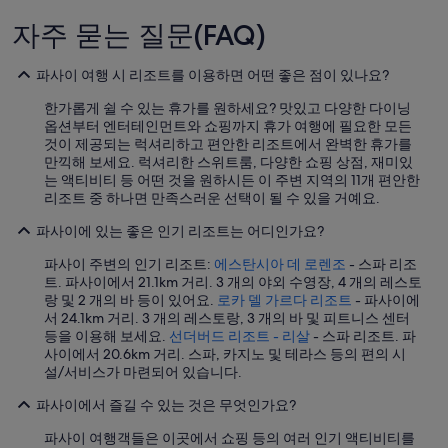
i
용
n
될
자주 묻는 질문(FAQ)
d
수
o
있
파사이 여행 시 리조트를 이용하면 어떤 좋은 점이 있나요?
w
습
A
니
한가롭게 쉴 수 있는 휴가를 원하세요? 맛있고 다양한 다이닝
C
다.
옵션부터 엔터테인먼트와 쇼핑까지 휴가 여행에 필요한 모든
u
것이 제공되는 럭셔리하고 편안한 리조트에서 완벽한 휴가를
n
만끽해 보세요. 럭셔리한 스위트룸, 다양한 쇼핑 상점, 재미있
i
는 액티비티 등 어떤 것을 원하시든 이 주변 지역의 11개 편안한
t
리조트 중 하나면 만족스러운 선택이 될 수 있을 거예요.
.
F
파사이에 있는 좋은 인기 리조트는 어디인가요?
o
o
파사이 주변의 인기 리조트:
에스탄시아 데 로렌조
- 스파 리조
d
트. 파사이에서 21.1km 거리. 3 개의 야외 수영장, 4 개의 레스토
w
랑 및 2 개의 바 등이 있어요.
로카 델 가르다 리조트
- 파사이에
a
서 24.1km 거리. 3 개의 레스토랑, 3 개의 바 및 피트니스 센터
s
등을 이용해 보세요.
선더버드 리조트 - 리살
- 스파 리조트. 파
p
사이에서 20.6km 거리. 스파, 카지노 및 테라스 등의 편의 시
r
설/서비스가 마련되어 있습니다.
e
t
파사이에서 즐길 수 있는 것은 무엇인가요?
t
파사이 여행객들은 이곳에서 쇼핑 등의 여러 인기 액티비티를
y