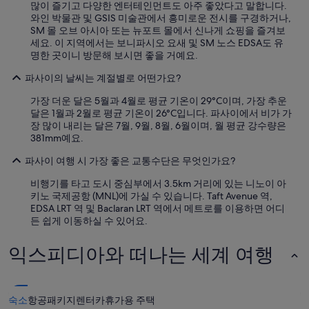
많이 즐기고 다양한 엔터테인먼트도 아주 좋았다고 말합니다.
g
와인 박물관 및 GSIS 미술관에서 흥미로운 전시를 구경하거나,
o
SM 몰 오브 아시아 또는 뉴포트 몰에서 신나게 쇼핑을 즐겨보
o
세요. 이 지역에서는 보니파시오 요새 및 SM 노스 EDSA도 유
d
명한 곳이니 방문해 보시면 좋을 거예요.
,
i
파사이의 날씨는 계절별로 어떤가요?
n
e
가장 더운 달은 5월과 4월로 평균 기온이 29°C이며, 가장 추운
x
달은 1월과 2월로 평균 기온이 26°C입니다. 파사이에서 비가 가
p
장 많이 내리는 달은 7월, 9월, 8월, 6월이며, 월 평균 강수량은
e
381mm예요.
n
s
파사이 여행 시 가장 좋은 교통수단은 무엇인가요?
i
v
비행기를 타고 도시 중심부에서 3.5km 거리에 있는 니노이 아
e
키노 국제공항 (MNL)에 가실 수 있습니다. Taft Avenue 역,
,
EDSA LRT 역 및 Baclaran LRT 역에서 메트로를 이용하면 어디
a
든 쉽게 이동하실 수 있어요.
n
d
익스피디아와 떠나는 세계 여행
c
o
n
v
숙소
항공
패키지
렌터카
휴가용 주택
e