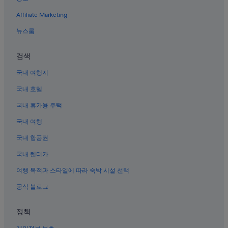
파사이의 5성급 호텔
d
Affiliate Marketing
a
파사이의 반려동물 동반 가능 호텔
t
솔레어 리조트 & 카지노의 B&B
뉴스룸
i
n
오카다 마닐라의 호스텔
g
검색
w
솔레어 리조트 & 카지노의 콘도 리조트
i
국내 여행지
파사이의 아파트
t
h
국내 호텔
파사이의 골프 호텔
a
국내 휴가용 주택
l
뉴포트 공연 예술 극장 근처 호텔
l
국내 여행
파사이의 발코니가 있는 호텔
o
u
파사이의 Pan Pacific Hotels & Resorts
국내 항공권
r
r
파사이의 사우나가 있는 호텔
국내 렌터카
e
파사이의 콘도
여행 목적과 스타일에 따라 숙박 시설 선택
q
u
어린 예수의 성 테레사 성당 근처 호텔
공식 블로그
e
s
파사이의 해변 호텔
t
정책
파사이의 비즈니스 호텔
s
.