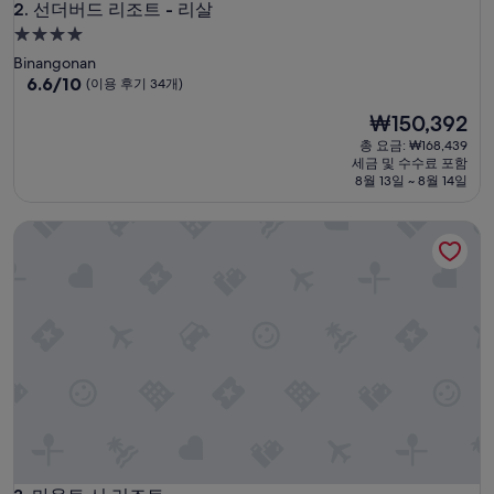
선더버드 리조트 - 리살
2. 선더버드 리조트 - 리살
4.0
성
Binangonan
급
10
6.6/10
(이용 후기 34개)
점
숙
현
₩150,392
만
박
재
점
총 요금: ₩168,439
시
요
중
세금 및 수수료 포함
설
금
6.6
8월 13일 ~ 8월 14일
₩150,392
점,
(이
마운트 시 리조트
용
후
기
34
개)