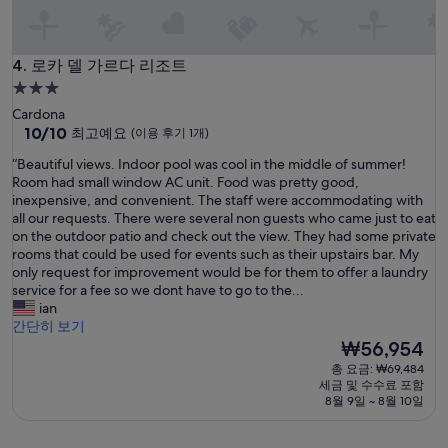
진
풀
장
로카 델 가르다 리조트
등
4. 로카 델 가르다 리조트
은
3.0
대
성
Cardona
만
급
10
10/10
최고예요
(이용 후기 1개)
족
점
숙
.
“
“Beautiful views. Indoor pool was cool in the middle of summer!
만
.
박
B
Room had small window AC unit. Food was pretty good,
점
객
시
e
inexpensive, and convenient. The staff were accommodating with
중
실
a
all our requests. There were several non guests who came just to eat
설
10.0
내
u
on the outdoor patio and check out the view. They had some private
점,
부
t
rooms that could be used for events such as their upstairs bar. My
최
시
i
only request for improvement would be for them to offer a laundry
고
설
f
service for a fee so we dont have to go to the...
예
이
u
ian
요,
너
l
간단히 보기
(이
무
v
현
₩56,954
용
오
i
재
후
총 요금: ₩69,484
래
e
요
기
세금 및 수수료 포함
됨
w
금
1
8월 9일 ~ 8월 10일
.
s
₩56,954
개)
.
.
”