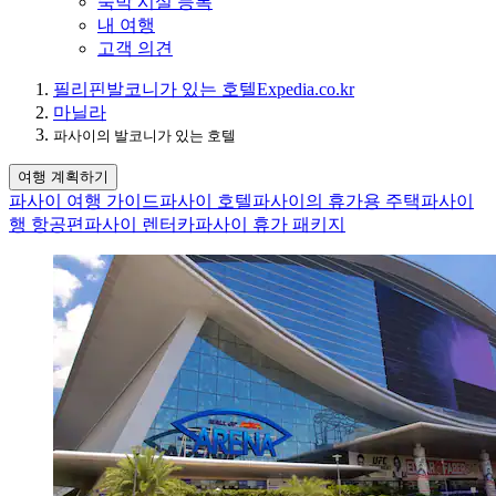
숙박 시설 등록
내 여행
고객 의견
필리핀
발코니가 있는 호텔
Expedia.co.kr
마닐라
파사이의 발코니가 있는 호텔
여행 계획하기
파사이 여행 가이드
파사이 호텔
파사이의 휴가용 주택
파사이
행 항공편
파사이 렌터카
파사이 휴가 패키지