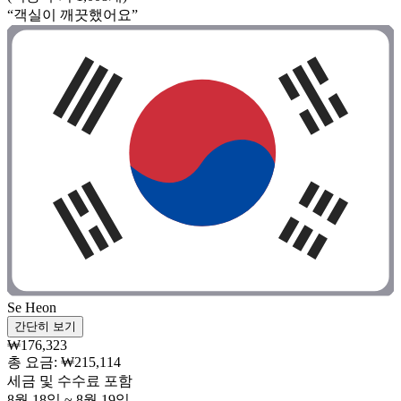
“객실이 깨끗했어요”
Se Heon
간단히 보기
₩176,323
총 요금: ₩215,114
세금 및 수수료 포함
8월 18일 ~ 8월 19일