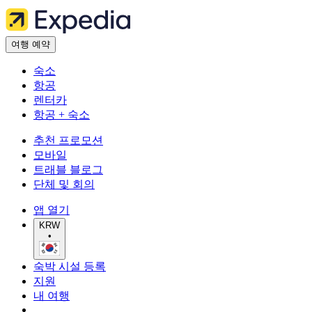
여행 예약
숙소
항공
렌터카
항공 + 숙소
추천 프로모션
모바일
트래블 블로그
단체 및 회의
앱 열기
KRW
•
숙박 시설 등록
지원
내 여행