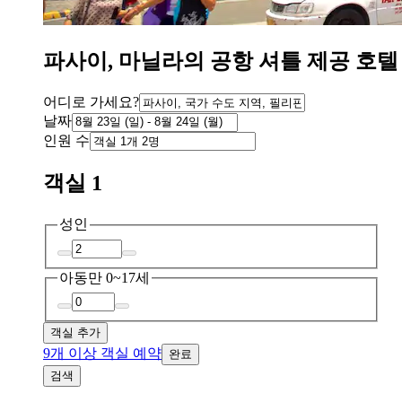
파사이, 마닐라의 공항 셔틀 제공 호텔
어디로 가세요?
날짜
인원 수
객실 1
성인
아동
만 0~17세
객실 추가
9개 이상 객실 예약
완료
검색