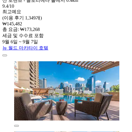
산 로렌초 - 글로리에타 몰에서 0.4km
9.4/10
최고예요
(이용 후기 1,349개)
₩145,482
총 요금: ₩173,268
세금 및 수수료 포함
9월 6일 ~ 9월 7일
뉴 월드 마카타이 호텔