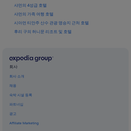
샤먼의 4성급 호텔
샤먼의 가족 여행 호텔
시아먼 티안주 산수 관광 명승지 근처 호텔
후리 구의 허니문 리조트 및 호텔
샤먼의 간이 주방이 있는 호텔
샤먼의 아파트식 호텔
샤먼의 사우나가 있는 호텔
완시 식물원 근처 호텔
회사
환다오로 무잔대로 근처 호텔
회사 소개
샤먼의 아파트
채용
샤먼 호텔
숙박 시설 등록
후리 구 호텔
파트너십
탕춰 항구 호텔
광고
퉁안 구의 비즈니스 호텔
Affiliate Marketing
지메이 구의 가족 여행 호텔