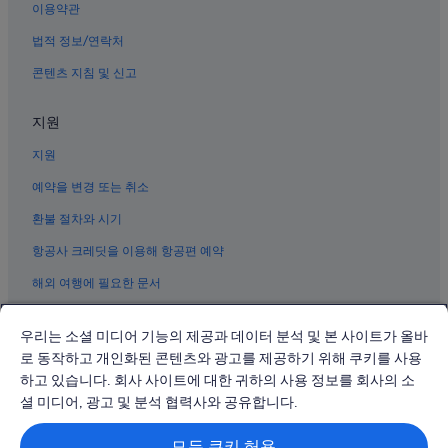
이용약관
니토 공원 근처 호텔
법적 정보/연락처
동푸의 온천 호텔
콘텐츠 지침 및 신고
지메이 구의 허니문 리조트 및 호텔
샤먼의 WiFi 제공 호텔
지원
샤먼의 5성급 호텔
지원
Sm 시티 시아먼 쇼핑센터 근처 호텔
예약을 변경 또는 취소
샤먼의 허니문 리조트 및 호텔
환불 절차와 시기
쓰밍 구 호텔
항공사 크레딧을 이용해 항공편 예약
샤먼의 수영장이 있는 호텔
해외 여행에 필요한 문서
샤먼의 부티크 호텔
다뎅 호텔
우리는 소셜 미디어 기능의 제공과 데이터 분석 및 본 사이트가 올바
로 동작하고 개인화된 콘텐츠와 광고를 제공하기 위해 쿠키를 사용
하고 있습니다. 회사 사이트에 대한 귀하의 사용 정보를 회사의 소
© 2026 Expedia, Inc., Expedia Group 계열사. All rights reserved.
Expedia 및 비행기 로고는 Expedia, Inc.의 상표 또는 등록 상표입니다.
셜 미디어, 광고 및 분석 협력사와 공유합니다.
분쟁 해결: 전화: 02-3480-0118, 이메일: travel@support.expedia.co.kr
트래블파트너익스체인지코리아 주식회사. 사업자등록번호: 821-88-01025
모든 쿠키 허용
익스피디아트래블코리아 주식회사, 서울특별시 종로구 종로5길 7(청진동).