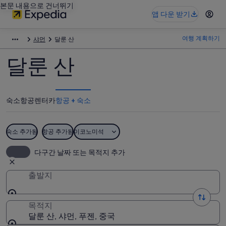
본문 내용으로 건너뛰기
앱 다운 받기
여행 계획하기
샤먼
달룬 산
달룬 산
숙소
항공
렌터카
항공 + 숙소
숙소 추가됨
항공 추가됨
이코노미석
다구간 날짜 또는 목적지 추가
출발지
목적지
달룬 산, 샤먼, 푸젠, 중국