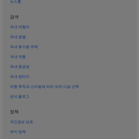
뉴스룸
샤먼의 온수 욕조가 있는 호텔
치엔춘 호텔
검색
지메이 구 호텔
국내 여행지
샤먼 국제 컨벤션 & 전시 센터 근처 호텔
국내 호텔
샤먼의 공항 셔틀 제공 호텔
국내 휴가용 주택
샹안구 호텔
국내 여행
수이토우 호텔
국내 항공권
하이창 호텔
국내 렌터카
샤먼의 반려동물 동반 가능 호텔
여행 목적과 스타일에 따라 숙박 시설 선택
샤먼의 온천 호텔
공식 블로그
허춰 호텔
샤먼의 3성급 호텔
정책
샤먼 박물관 근처 호텔
개인정보 보호
샤먼의 스파가 있는 리조트 및 호텔
쿠키 정책
샤먼의 비즈니스 호텔