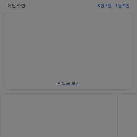
이
월
밤
이번 주말
8월 7일 - 8월 9일
번
7
8
일
월
주
-
8
말
8
일
8
월
-
월
8
8
7
일
월
일
에
9
-
일
대
8
에
월
해
대
9
달
지도로 보기
일
해
룬
에
달
산
힐튼 가든 인 시아멘 통안
샤먼 메리
대
룬
에
해
산
서
달
에
가
룬
서
까
산
가
운
에
까
상