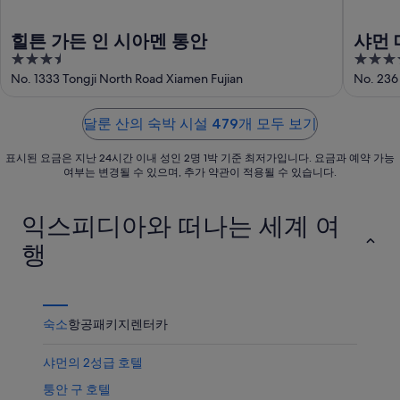
서
운
품
가
상
가
힐튼 가든 인 시아멘 통안
샤먼 
까
품
격
3.5
4.5
운
가
확
out
out
No. 1333 Tongji North Road Xiamen Fujian
No. 236 
상
격
인
of
of
품
확
5
5
가
인
달룬 산의 숙박 시설 479개 모두 보기
격
표시된 요금은 지난 24시간 이내 성인 2명 1박 기준 최저가입니다. 요금과 예약 가능
확
여부는 변경될 수 있으며, 추가 약관이 적용될 수 있습니다.
인
익스피디아와 떠나는 세계 여
행
숙소
항공
패키지
렌터카
샤먼의 2성급 호텔
퉁안 구 호텔