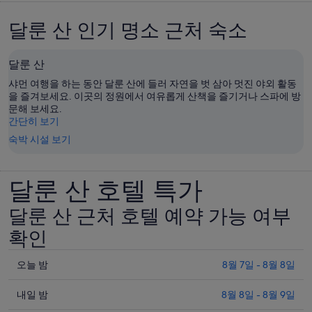
달룬 산 인기 명소 근처 숙소
달룬 산
샤먼 여행을 하는 동안 달룬 산에 들러 자연을 벗 삼아 멋진 야외 활동
을 즐겨보세요. 이곳의 정원에서 여유롭게 산책을 즐기거나 스파에 방
문해 보세요.
간단히 보기
숙박 시설 보기
달룬 산 호텔 특가
달룬 산 근처 호텔 예약 가능 여부
확인
오
오늘 밤
8월 7일 - 8월 8일
늘
내
밤
내일 밤
8월 8일 - 8월 9일
일
8