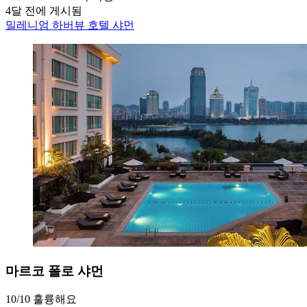
4달 전에 게시됨
밀레니엄 하버뷰 호텔 샤먼
마르코 폴로 샤먼
10/10
훌륭해요