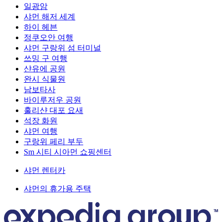
일광암
샤먼 해저 세계
하이 헤븐
정쿠오안 여행
샤먼 구랑위 섬 터미널
쓰밍 구 여행
샨유에 공원
완시 식물원
남보타사
바이루저우 공원
훌리샨 대포 요새
석장 화원
샤먼 여행
구랑위 페리 부두
Sm 시티 시아먼 쇼핑센터
샤먼 렌터카
샤먼의 휴가용 주택