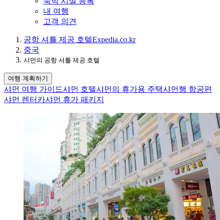
숙박 시설 등록
내 여행
고객 의견
공항 셔틀 제공 호텔
Expedia.co.kr
중국
샤먼의 공항 셔틀 제공 호텔
여행 계획하기
샤먼 여행 가이드
샤먼 호텔
샤먼의 휴가용 주택
샤먼행 항공편
샤먼 렌터카
샤먼 휴가 패키지