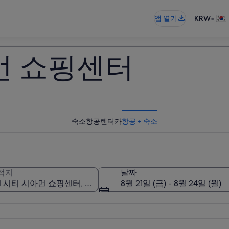
•
앱 열기
KRW
먼 쇼핑센터
숙소
항공
렌터카
항공 + 숙소
적지
날짜
8월 21일 (금) - 8월 24일 (월)