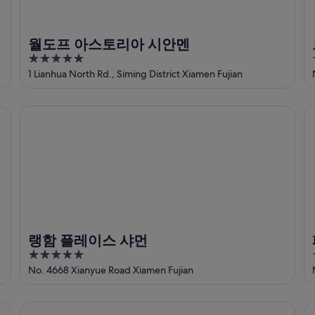
월도프 아스토리아 시안멘
5
out
1 Lianhua North Rd., Siming District Xiamen Fujian
of
5
랭함 플레이스 샤먼
페
랭함 플레이스 샤먼
5
out
No. 4668 Xianyue Road Xiamen Fujian
of
5
안다즈 샤먼, 바이 하얏트
힐