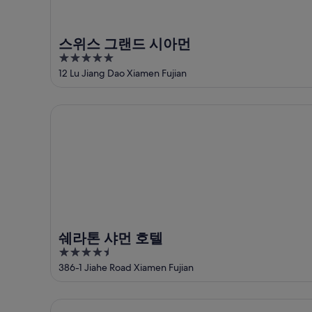
시
아
쇼
티
먼
핑
시
쇼
센
스위스 그랜드 시아먼
아
핑
터
5
먼
센
에
out
12 Lu Jiang Dao Xiamen Fujian
쇼
터
서
of
핑
에
가
5
쉐라톤 샤먼 호텔
센
서
까
터
가
운
에
까
상
서
운
품
가
상
가
까
품
격
운
가
확
상
격
인
품
확
쉐라톤 샤먼 호텔
가
인
4.5
격
out
386-1 Jiahe Road Xiamen Fujian
확
of
인
5
NOA 호텔 샤먼