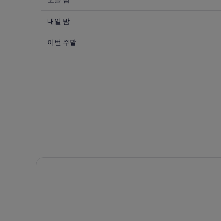
오
오늘 밤
늘
내
밤
내일 밤
일
8
이
월
밤
이번 주말
번
7
8
일
월
주
-
8
말
8
일
8
월
-
월
8
8
7
일
월
일
에
9
-
일
대
8
에
월
해
대
9
SM
스위스 그랜드 시아먼
일
시
해
에
티
SM
시
대
시
티
해
아
시
SM
먼