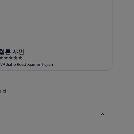
힐튼 샤먼
5
out
199 Jiahe Road Xiamen Fujian
of
5
는 변