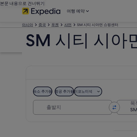
본문 내용으로 건너뛰기
여행 예약
아시아
중국
푸젠
샤먼
SM 시티 시아먼 쇼핑센터
SM 시티 시아
숙소 추가됨
항공 추가됨
이코노미석
출발지
목
지도로 보기