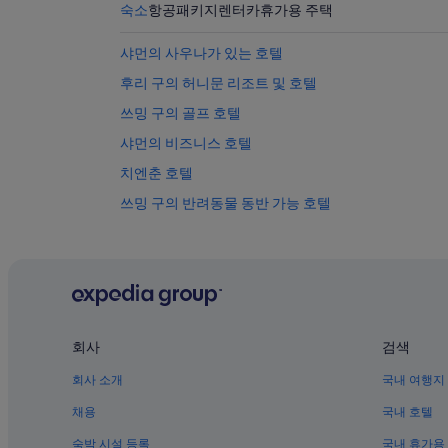
숙소
항공
패키지
렌터카
휴가용 주택
샤먼의 사우나가 있는 호텔
후리 구의 허니문 리조트 및 호텔
쓰밍 구의 골프 호텔
샤먼의 비즈니스 호텔
치엔춘 호텔
쓰밍 구의 반려동물 동반 가능 호텔
샤먼의 골프 호텔
샤먼의 금연 호텔
샤먼의 4성급 호텔
구랑위 섬의 아침 식사 제공 호텔
회사
검색
샤먼의 부티크 호텔
회사 소개
국내 여행지
샤먼의 수영장이 있는 호텔
구랑위 섬의 게스트하우스
채용
국내 호텔
대만 민속 마을 근처 호텔
숙박 시설 등록
국내 휴가용