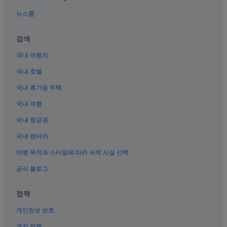
완시 식물원 근처 호텔
뉴스룸
샤먼의 가족 여행 호텔
샤먼의 3성급 호텔
검색
쓰밍 구의 비즈니스 호텔
국내 여행지
해운대 비치 근처 호텔
국내 호텔
후리 구 호텔
국내 휴가용 주택
샤먼 대학 근처 호텔
국내 여행
샤먼의 럭셔리 호텔
국내 항공권
구랑위 섬의 게스트하우스
국내 렌터카
구랑위 섬의 아파트
여행 목적과 스타일에 따라 숙박 시설 선택
샤먼 국제 컨벤션 & 전시 센터 근처 호텔
공식 블로그
샤먼의 온천 호텔
Sm 시티 시아먼 쇼핑센터 근처 호텔
정책
샤먼의 비즈니스 호텔
개인정보 보호
구랑위 섬의 로지
쿠키 정책