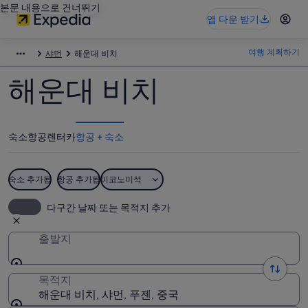
본문 내용으로 건너뛰기
앱 다운 받기
여행 계획하기
샤먼
해운대 비치
해운대 비치
숙소
항공
렌터카
항공 + 숙소
숙소 추가됨
항공 추가됨
이코노미석
다구간 날짜 또는 목적지 추가
출발지
목적지
해운대 비치, 샤먼, 푸젠, 중국