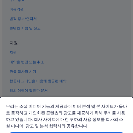
샤먼의 해변 호텔
이용약관
쓰밍 구 호텔
법적 정보/연락처
구랑위 섬의 호스텔
콘텐츠 지침 및 신고
구랑위 섬의 아파트식 호텔
샤먼의 발코니가 있는 호텔
지원
샤먼 호텔
지원
샤먼의 WiFi 제공 호텔
예약을 변경 또는 취소
치엔춘 호텔
환불 절차와 시기
샤먼의 수영장이 있는 호텔
항공사 크레딧을 이용해 항공편 예약
구랑위 섬의 부티크 호텔
해외 여행에 필요한 문서
샤먼의 반려동물 동반 가능 호텔
정쿠오안 호텔
우리는 소셜 미디어 기능의 제공과 데이터 분석 및 본 사이트가 올바
훌리샨 대포 요새 근처 호텔
로 동작하고 개인화된 콘텐츠와 광고를 제공하기 위해 쿠키를 사용
하고 있습니다. 회사 사이트에 대한 귀하의 사용 정보를 회사의 소
일광암 근처 호텔
© 2026 Expedia, Inc., Expedia Group 계열사. All rights reserved.
Expedia 및 비행기 로고는 Expedia, Inc.의 상표 또는 등록 상표입니다.
셜 미디어, 광고 및 분석 협력사와 공유합니다.
샤먼 박물관 근처 호텔
분쟁 해결: 전화: 02-3480-0118, 이메일: travel@support.expedia.co.kr