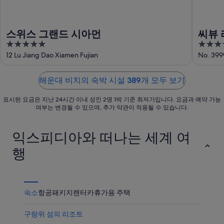
비
서
까
치
가
운
에
까
상
스위스 그랜드 시아먼
씨뷰 
서
운
품
5
4.5
가
상
가
out
out
12 Lu Jiang Dao Xiamen Fujian
No. 399
까
품
격
of
of
운
가
확
5
5
상
격
해운대 비치의 숙박 시설 389개 모두 보기
인
품
확
표시된 요금은 지난 24시간 이내 성인 2명 1박 기준 최저가입니다. 요금과 예약 가능
가
인
여부는 변경될 수 있으며, 추가 약관이 적용될 수 있습니다.
격
확
익스피디아와 떠나는 세계 여
인
행
숙소
항공
패키지
렌터카
휴가용 주택
구랑위 섬의 리조트