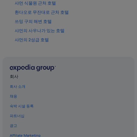
샤먼 식물원 근처 호텔
환다오로 무잔대로 근처 호텔
쓰밍 구의 해변 호텔
샤먼의 사우나가 있는 호텔
샤먼의 2성급 호텔
구랑위 섬의 해변 호텔
구랑위 섬의 Independent 호텔
샤먼의 5성급 호텔
샤먼의 아파트
회사
대만 민속 마을 근처 호텔
회사 소개
쓰밍 구의 골프 호텔
채용
샤먼의 간이 주방이 있는 호텔
숙박 시설 등록
샤먼의 금연 호텔
파트너십
샤먼 탈옥 싸움 현장 근처 호텔
광고
샤먼의 부티크 호텔
Affiliate Marketing