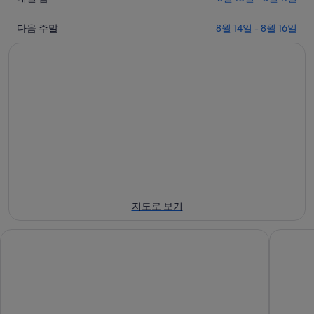
일
8
다
월
밤
다음 주말
8월 14일 - 8월 16일
음
9
8
일
월
주
-
10
말
8
일
8
월
-
월
10
8
14
일
월
일
에
11
-
일
대
8
에
월
해
대
16
해
지도로 보기
일
해
운
에
해
대
스위스 그랜드 시아먼
씨뷰 리
대
운
비
해
대
치
해
비
에
운
치
서
대
에
가