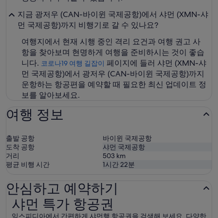
지금 광저우 (CAN-바이윈 국제공항)에서 샤먼 (XMN-샤
먼 국제공항)까지 비행기로 갈 수 있나요?
여행지에서 현재 시행 중인 격리 요건과 여행 권고 사
항을 찾아보며 현명하게 여행을 준비하시는 것이 좋습
니다.
페이지에 들러 샤먼 (XMN-샤
코로나19 여행 길잡이
먼 국제공항)에서 광저우 (CAN-바이윈 국제공항)까지
운항하는 항공편을 예약할 때 필요한 최신 업데이트 정
보를 알아보세요.
여행 정보
출발 공항
바이윈 국제공항
도착 공항
샤먼 국제공항
거리
503
km
평균 비행 시간
1시간 22분
안심하고 예약하기
샤먼 특가 항공권
샤먼 특가 항공권
익스피디아에서 간편하게 샤먼행 항공권을 검색해 보세요. 다양한