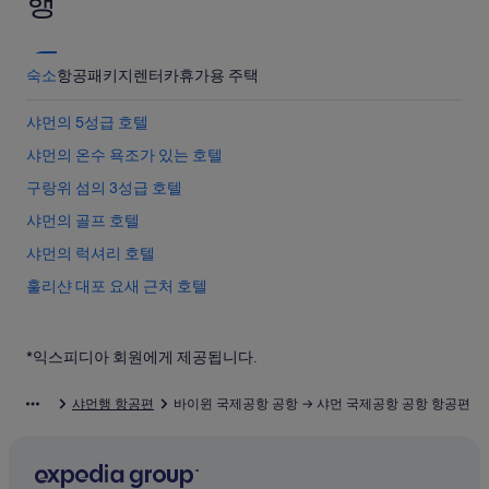
행
숙소
항공
패키지
렌터카
휴가용 주택
샤먼의 5성급 호텔
샤먼의 온수 욕조가 있는 호텔
구랑위 섬의 3성급 호텔
샤먼의 골프 호텔
샤먼의 럭셔리 호텔
훌리샨 대포 요새 근처 호텔
쓰밍 구의 비즈니스 호텔
샤먼의 아파트식 호텔
*익스피디아 회원에게 제공됩니다.
샤먼의 스파가 있는 리조트 및 호텔
샤먼행 항공편
바이윈 국제공항 공항 → 샤먼 국제공항 공항 항공편
후리 구 호텔
샤먼의 수영장이 있는 호텔
샤먼의 발코니가 있는 호텔