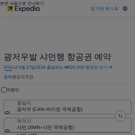
본문 내용으로 건너뛰기
앱 다운 받기
광저우발 샤먼행 항공권 예약
새
2026년 8월 27일(목)에 출발하는 ₩525,300 항공편 보기
창
왕복
편도
다구간
에
서
열
직항만
림
출발지
광저우 (CAN-바이윈 국제공항)
목적지
샤먼 (XMN-샤먼 국제공항)