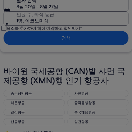
날짜 선택
8월 20일 - 8월 27일
인원 수, 좌석 등급
1명, 이코노미석
숙소를 추가하여 함께 예약하고 할인받기*
검색
바이윈 국제공항 (CAN)발 샤먼 국
제공항 (XMN)행 인기 항공사
중국남방항공
사천항공
중국남방항공
사천항공
하문항공
중국동방항공
하문항공
중국동방항공
길상항공
중국해남항공
길상항공
중국해남항공
산동항공
심천항공
산동항공
심천항공