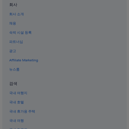
회사
샤먼 해저 세계 근처 호텔
회사 소개
샤먼의 부티크 호텔
채용
샤먼의 공항 셔틀 제공 호텔
허춰 호텔
숙박 시설 등록
샤먼의 비즈니스 호텔
파트너십
샤먼 박물관 근처 호텔
광고
샤먼의 3성급 호텔
Affiliate Marketing
샤먼의 온천 호텔
뉴스룸
Sm 시티 시아먼 쇼핑센터 근처 호텔
검색
샤먼의 아파트
샤먼의 가족 여행 호텔
국내 여행지
샤먼 탈옥 싸움 현장 근처 호텔
국내 호텔
샤먼 호텔
국내 휴가용 주택
구랑위 섬의 아파트식 호텔
국내 여행
대만 민속 마을 근처 호텔