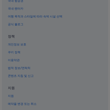
국내 항공권
해운대 비치 근처 호텔
국내 렌터카
치엔춘 호텔
여행 목적과 스타일에 따라 숙박 시설 선택
후리 구의 허니문 리조트 및 호텔
공식 블로그
샤먼의 4성급 호텔
샤먼의 허니문 리조트 및 호텔
정책
샤먼의 카지노 호텔
개인정보 보호
환다오로 무잔대로 근처 호텔
쿠키 정책
샤먼의 WiFi 제공 호텔
이용약관
쓰밍 구의 골프 호텔
법적 정보/연락처
구랑위 섬의 5성급 호텔
콘텐츠 지침 및 신고
샤먼 국제 컨벤션 & 전시 센터 근처 호텔
샤먼의 금연 호텔
지원
샤먼의 해변 호텔
지원
샤먼의 반려동물 동반 가능 호텔
예약을 변경 또는 취소
샤먼의 사우나가 있는 호텔