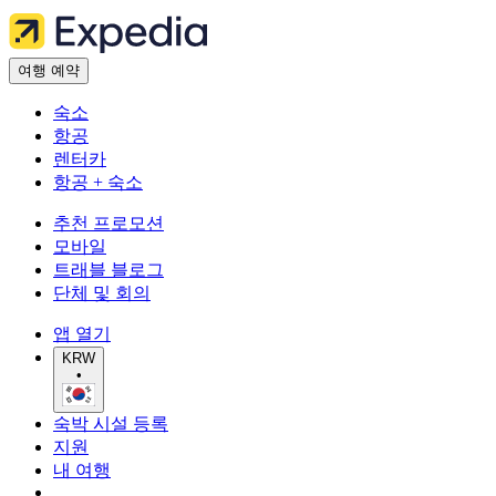
여행 예약
숙소
항공
렌터카
항공 + 숙소
추천 프로모션
모바일
트래블 블로그
단체 및 회의
앱 열기
KRW
•
숙박 시설 등록
지원
내 여행