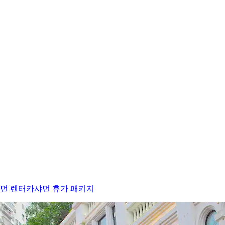
먼 렌터카
샤먼 휴가 패키지