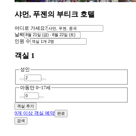
샤먼, 푸젠의 부티크 호텔
어디로 가세요?
날짜
인원 수
객실 1
성인
아동
만 0~17세
객실 추가
9개 이상 객실 예약
완료
검색