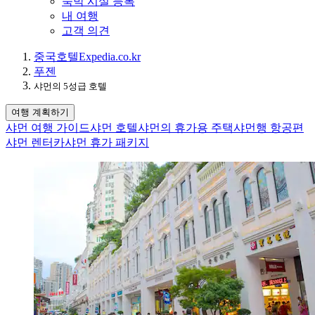
숙박 시설 등록
내 여행
고객 의견
중국
호텔
Expedia.co.kr
푸젠
샤먼의 5성급 호텔
여행 계획하기
샤먼 여행 가이드
샤먼 호텔
샤먼의 휴가용 주택
샤먼행 항공편
샤먼 렌터카
샤먼 휴가 패키지