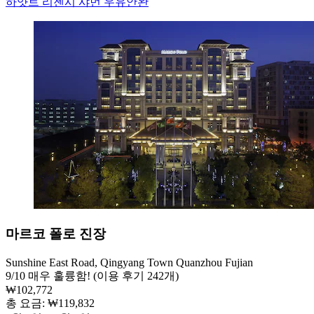
하얏트 리젠시 샤먼 우유안완
마르코 폴로 진장
Sunshine East Road, Qingyang Town Quanzhou Fujian
9
/
10
매우 훌륭함! (이용 후기 242개)
₩102,772
총 요금: ₩119,832