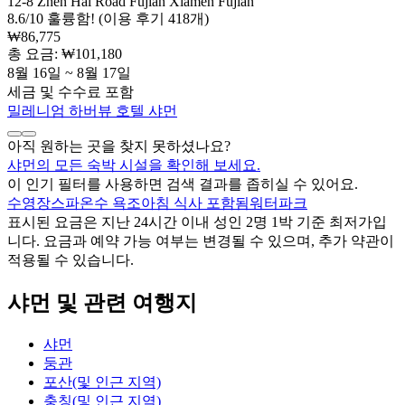
12-8 Zhen Hai Road Fujian Xiamen Fujian
8.6
/
10
훌륭함! (이용 후기 418개)
₩86,775
총 요금: ₩101,180
8월 16일 ~ 8월 17일
세금 및 수수료 포함
밀레니엄 하버뷰 호텔 샤먼
아직 원하는 곳을 찾지 못하셨나요?
샤먼의 모든 숙박 시설을 확인해 보세요.
이 인기 필터를 사용하면 검색 결과를 좁히실 수 있어요.
수영장
스파
온수 욕조
아침 식사 포함됨
워터파크
표시된 요금은 지난 24시간 이내 성인 2명 1박 기준 최저가입
니다. 요금과 예약 가능 여부는 변경될 수 있으며, 추가 약관이
적용될 수 있습니다.
샤먼 및 관련 여행지
샤먼
둥관
포산(및 인근 지역)
충칭(및 인근 지역)