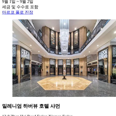
9월 1일 ~ 9월 2일
세금 및 수수료 포함
마르코 폴로 진장
밀레니엄 하버뷰 호텔 샤먼