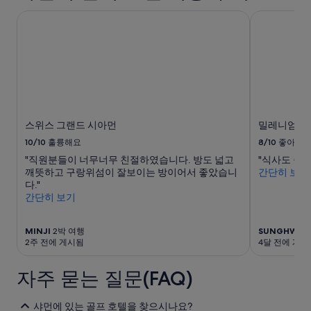
d
이
스위스 그랜드 시아먼
밀레니엄 하
r
내
o
성
o
인
m
2
t
명
o
1
a
박
c
기
c
준
스위스 그랜드 시아먼
밀레니엄 하
e
최
10/10
훌륭해요
8/10
좋아요
s
저
"직원분들이 너무너무 친절하였습니다. 방도 넓고
"식사도 좋
s
가
깨뜻하고 구랑위섬이 잘보이는 방이어서 좋았습니
간단히 보기
l
입
다."
o
니
간단히 보기
u
다.
n
요
g
금
MINJI
2박 여행
SUNGHWAN
e
과
2주 전에 게시됨
4달 전에 게시
f
예
o
약
자주 묻는 질문(FAQ)
r
가
A
능
f
여
샤먼에 있는 골프 호텔을 찾으시나요?