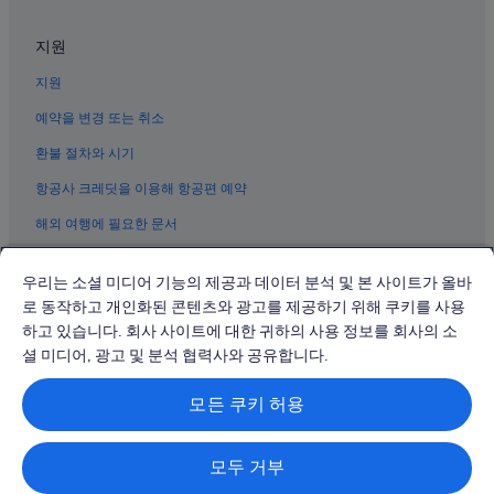
.
완시 식물원 근처 호텔
M
지원
u
샤먼의 온천 호텔
c
지원
샤먼의 5성급 호텔
h
t
샤먼의 4성급 호텔
예약을 변경 또는 취소
o
m
지메이 구의 허니문 리조트 및 호텔
환불 절차와 시기
y
샤먼의 반려동물 동반 가능 호텔
s
항공사 크레딧을 이용해 항공편 예약
u
지메이 구의 가족 여행 호텔
해외 여행에 필요한 문서
r
p
샤먼의 수영장이 있는 호텔
r
우리는 소셜 미디어 기능의 제공과 데이터 분석 및 본 사이트가 올바
구랑위 섬의 로지
i
로 동작하고 개인화된 콘텐츠와 광고를 제공하기 위해 쿠키를 사용
s
샤먼의 해변 호텔
e
하고 있습니다. 회사 사이트에 대한 귀하의 사용 정보를 회사의 소
© 2026 Expedia, Inc., Expedia Group 계열사. All rights reserved.
,
샤먼의 발코니가 있는 호텔
Expedia 및 비행기 로고는 Expedia, Inc.의 상표 또는 등록 상표입니다.
셜 미디어, 광고 및 분석 협력사와 공유합니다.
t
분쟁 해결: 전화: 02-3480-0118, 이메일: travel@support.expedia.co.kr
샤먼의 3성급 호텔
h
트래블파트너익스체인지코리아 주식회사. 사업자등록번호: 821-88-01025
모든 쿠키 허용
익스피디아트래블코리아 주식회사, 서울특별시 종로구 종로5길 7(청진동).
e
샤먼 박물관 근처 호텔
사업자등록번호: 724-86-00245.
y
관광사업자등록번호: 제2016-000008호, 통신판매업신고번호: 2015-서울
h
구랑위 섬의 Independent 호텔
종로-1091, 대표이사: 정경륜
a
모두 거부
동푸의 온천 호텔
v