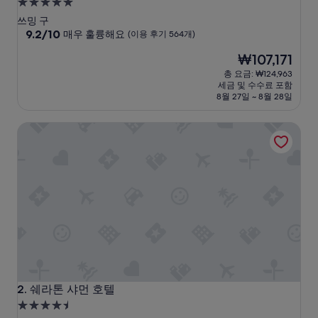
5.0
성
쓰밍 구
급
10
9.2/10
매우 훌륭해요
(이용 후기 564개)
점
숙
현
₩107,171
만
박
재
점
총 요금: ₩124,963
시
요
중
세금 및 수수료 포함
설
금
9.2
8월 27일 ~ 8월 28일
₩107,171
점,
매
쉐라톤 샤먼 호텔
우
훌
륭
해
요,
(이
용
후
기
564
개)
쉐라톤 샤먼 호텔
2. 쉐라톤 샤먼 호텔
4.5