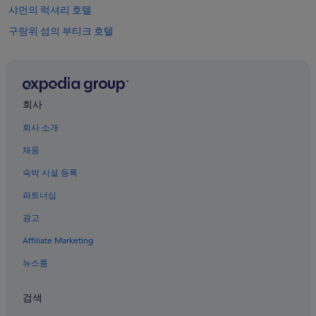
n
샤먼의 럭셔리 호텔
y
w
구랑위 섬의 부티크 호텔
h
구랑위 섬의 게스트하우스
e
r
샤먼의 스파가 있는 리조트 및 호텔
e
e
샤먼의 2성급 호텔
회사
l
구랑위 섬의 아파트
s
회사 소개
e
샤먼 대학 근처 호텔
.
채용
E
구랑위 섬의 호스텔
x
숙박 시설 등록
샤먼의 간이 주방이 있는 호텔
c
e
파트너십
샤먼의 가족 여행 호텔
l
광고
l
구랑위 섬의 리조트
e
Affiliate Marketing
샤먼 해저 세계 근처 호텔
n
t
샤먼의 공항 셔틀 제공 호텔
뉴스룸
b
r
샤먼의 허니문 리조트 및 호텔
e
검색
구랑위 섬의 아파트식 호텔
a