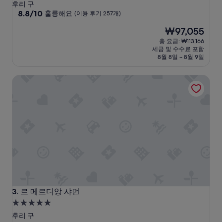
성
후리 구
급
10
8.8/10
훌륭해요
(이용 후기 257개)
점
숙
현
₩97,055
만
박
재
점
총 요금: ₩113,166
시
요
중
세금 및 수수료 포함
설
금
8.8
8월 8일 ~ 8월 9일
₩97,055
점,
훌
르 메르디앙 샤먼
륭
해
요,
(이
용
후
기
257
개)
르 메르디앙 샤먼
3. 르 메르디앙 샤먼
5.0
성
후리 구