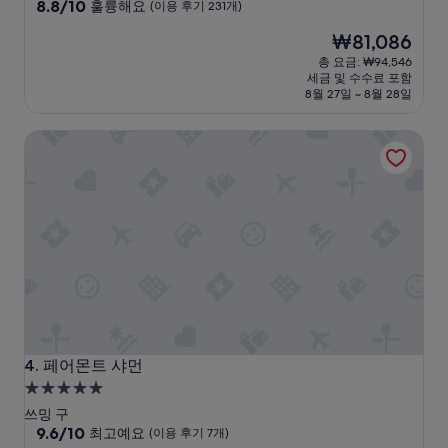
급
10
8.8/10
훌륭해요
(이용 후기 231개)
점
숙
현
₩81,086
만
박
재
점
총 요금: ₩94,546
시
요
중
세금 및 수수료 포함
설
금
8.8
8월 27일 ~ 8월 28일
₩81,086
점,
훌
페어몬트 샤먼
륭
해
요,
(이
용
후
기
231
개)
페어몬트 샤먼
4. 페어몬트 샤먼
5.0
성
쓰밍 구
급
10
9.6/10
최고예요
(이용 후기 7개)