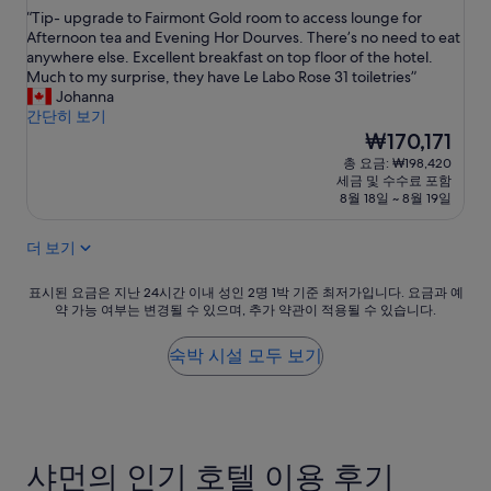
점
숙
“
“Tip- upgrade to Fairmont Gold room to access lounge for
만
박
T
Afternoon tea and Evening Hor Dourves. There’s no need to eat
점
시
i
anywhere else. Excellent breakfast on top floor of the hotel.
중
p
Much to my surprise, they have Le Labo Rose 31 toiletries”
설
9.6
-
Johanna
점,
u
간단히 보기
최
p
현
₩170,171
고
g
재
예
총 요금: ₩198,420
r
요
요,
세금 및 수수료 포함
a
금
(이
8월 18일 ~ 8월 19일
d
₩170,171
용
e
후
더 보기
t
기
o
7
F
표
표시된 요금은 지난 24시간 이내 성인 2명 1박 기준 최저가입니다. 요금과 예
개)
약 가능 여부는 변경될 수 있으며, 추가 약관이 적용될 수 있습니다.
a
시
i
된
r
요
숙박 시설 모두 보기
m
금
o
은
n
지
t
난
G
24
샤먼의 인기 호텔 이용 후기
o
시
l
간