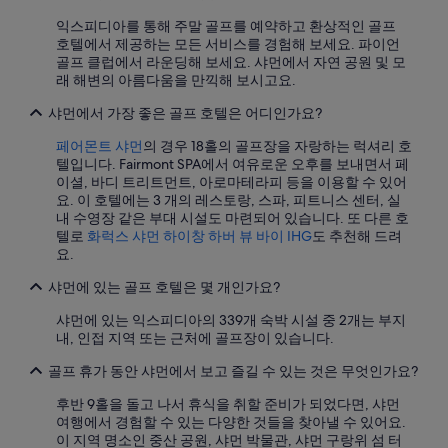
t
부
e
는
익스피디아를 통해 주말 골프를 예약하고 환상적인 골프
r
변
호텔에서 제공하는 모든 서비스를 경험해 보세요. 파이언
n
경
골프 클럽에서 라운딩해 보세요. 샤먼에서 자연 공원 및 모
o
될
래 해변의 아름다움을 만끽해 보시고요.
o
수
n
있
샤먼에서 가장 좋은 골프 호텔은 어디인가요?
t
으
e
며,
페어몬트 샤먼
의 경우 18홀의 골프장을 자랑하는 럭셔리 호
a
추
텔입니다. Fairmont SPA에서 여유로운 오후를 보내면서 페
a
가
이셜, 바디 트리트먼트, 아로마테라피 등을 이용할 수 있어
n
약
요. 이 호텔에는 3 개의 레스토랑, 스파, 피트니스 센터, 실
d
관
내 수영장 같은 부대 시설도 마련되어 있습니다. 또 다른 호
E
이
텔로
화럭스 샤먼 하이창 하버 뷰 바이 IHG
도 추천해 드려
v
적
요.
e
용
샤먼에 있는 골프 호텔은 몇 개인가요?
n
될
i
수
샤먼에 있는 익스피디아의 339개 숙박 시설 중 2개는 부지
n
있
내, 인접 지역 또는 근처에 골프장이 있습니다.
g
습
H
니
골프 휴가 동안 샤먼에서 보고 즐길 수 있는 것은 무엇인가요?
o
다.
r
후반 9홀을 돌고 나서 휴식을 취할 준비가 되었다면, 샤먼
D
여행에서 경험할 수 있는 다양한 것들을 찾아낼 수 있어요.
o
이 지역 명소인 중산 공원, 샤먼 박물관, 샤먼 구랑위 섬 터