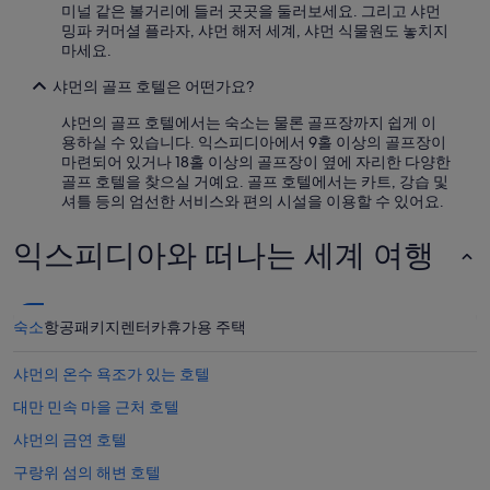
u
미널 같은 볼거리에 들러 곳곳을 둘러보세요. 그리고 샤먼
r
밍파 커머셜 플라자, 샤먼 해저 세계, 샤먼 식물원도 놓치지
v
마세요.
e
s
샤먼의 골프 호텔은 어떤가요?
.
T
샤먼의 골프 호텔에서는 숙소는 물론 골프장까지 쉽게 이
h
용하실 수 있습니다. 익스피디아에서 9홀 이상의 골프장이
e
마련되어 있거나 18홀 이상의 골프장이 옆에 자리한 다양한
r
골프 호텔을 찾으실 거예요. 골프 호텔에서는 카트, 강습 및
e
셔틀 등의 엄선한 서비스와 편의 시설을 이용할 수 있어요.
’
s
익스피디아와 떠나는 세계 여행
n
o
n
e
숙소
항공
패키지
렌터카
휴가용 주택
e
d
샤먼의 온수 욕조가 있는 호텔
t
o
대만 민속 마을 근처 호텔
e
a
샤먼의 금연 호텔
t
구랑위 섬의 해변 호텔
a