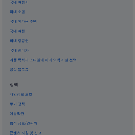
k
국내 여행지
샤먼의 비즈니스 호텔
f
국내 호텔
a
구랑위 섬의 스파가 있는 리조트 및 호텔
s
국내 휴가용 주택
해운대 비치 근처 호텔
t
o
국내 여행
훌리샨 대포 요새 근처 호텔
n
t
샤먼의 아파트식 호텔
국내 항공권
o
쓰밍 구의 해변 호텔
국내 렌터카
p
f
일광암 근처 호텔
여행 목적과 스타일에 따라 숙박 시설 선택
l
o
샤먼의 카지노 호텔
공식 블로그
o
남보타사 근처 호텔
r
o
정책
샤먼 호텔
f
t
개인정보 보호
후리 구의 허니문 리조트 및 호텔
h
구랑위 섬의 아침 식사 제공 호텔
쿠키 정책
e
h
쓰밍 구의 골프 호텔
이용약관
o
t
구랑위 섬의 5성급 호텔
법적 정보/연락처
e
구랑위 섬의 3성급 호텔
l
콘텐츠 지침 및 신고