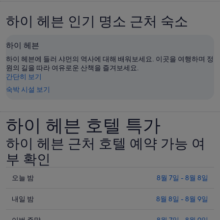
하이 헤븐 인기 명소 근처 숙소
하이 헤븐
하이 헤븐에 들러 샤먼의 역사에 대해 배워보세요. 이곳을 여행하며 정
원의 길을 따라 여유로운 산책을 즐겨보세요.
간단히 보기
숙박 시설 보기
하이 헤븐 호텔 특가
하이 헤븐 근처 호텔 예약 가능 여
부 확인
오
오늘 밤
8월 7일 - 8월 8일
늘
내
밤
내일 밤
8월 8일 - 8월 9일
일
8