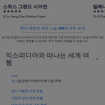
서
운
품
스위스 그랜드 시아먼
밀레니
가
상
가
5
4.5
까
품
격
out
out
12 Lu Jiang Dao Xiamen Fujian
12-8 Zhe
운
가
확
of
of
상
격
인
5
5
품
확
하이 헤븐의 숙박 시설 388개 모두 보기
가
인
표시된 요금은 지난 24시간 이내 성인 2명 1박 기준 최저가입니다. 요금과 예약 가능
격
여부는 변경될 수 있으며, 추가 약관이 적용될 수 있습니다.
확
인
익스피디아와 떠나는 세계 여
행
숙소
항공
패키지
렌터카
휴가용 주택
완시 식물원 근처 호텔
구랑위 섬의 해변 호텔
대만 민속 마을 근처 호텔