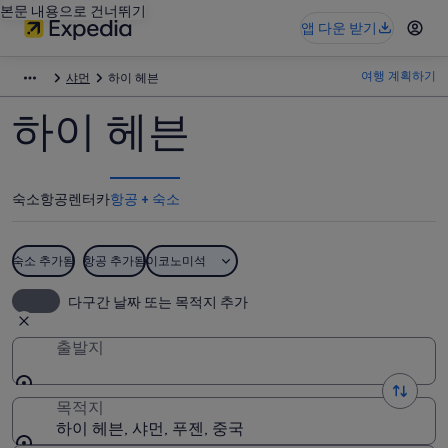
본문 내용으로 건너뛰기
앱 다운 받기
여행 계획하기
샤먼
하이 헤븐
하이 헤븐
숙소
항공
렌터카
항공 + 숙소
숙소 추가됨
항공 추가됨
이코노미석
다구간 날짜 또는 목적지 추가
출발지
목적지
하이 헤븐, 샤먼, 푸젠, 중국