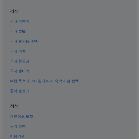
후리 구 호텔
샤먼의 반려동물 동반 가능 호텔
검색
구랑위 섬의 로지
국내 여행지
샤먼의 수영장이 있는 호텔
국내 호텔
쓰밍 구의 골프 호텔
국내 휴가용 주택
샤먼의 WiFi 제공 호텔
국내 여행
샤먼의 스파가 있는 리조트 및 호텔
국내 항공권
샤먼의 해변 호텔
국내 렌터카
구랑위 섬의 아파트식 호텔
여행 목적과 스타일에 따라 숙박 시설 선택
쓰밍 구의 반려동물 동반 가능 호텔
공식 블로그
샤먼의 간이 주방이 있는 호텔
구랑위 섬의 아파트
정책
샤먼의 부티크 호텔
개인정보 보호
샤먼의 비즈니스 호텔
쿠키 정책
샤먼 탈옥 싸움 현장 근처 호텔
이용약관