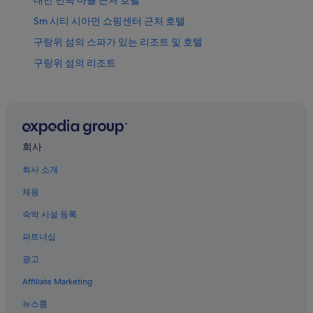
Sm 시티 시아먼 쇼핑센터 근처 호텔
구랑위 섬의 스파가 있는 리조트 및 호텔
구랑위 섬의 리조트
샤먼의 골프 호텔
샤먼의 4성급 호텔
샤먼의 금연 호텔
샤먼의 발코니가 있는 호텔
회사
구랑위 섬의 호스텔
회사 소개
샤먼 해저 세계 근처 호텔
채용
샤먼의 공항 셔틀 제공 호텔
숙박 시설 등록
샤먼의 5성급 호텔
파트너십
샤먼의 온수 욕조가 있는 호텔
광고
구랑위 섬의 게스트하우스
Affiliate Marketing
구랑위 섬의 5성급 호텔
뉴스룸