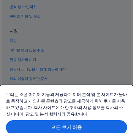
샤먼의 아파트
법적 정보/연락처
샤먼의 카지노 호텔
콘텐츠 지침 및 신고
일광암 근처 호텔
샤먼의 온천 호텔
지원
쓰밍 구 호텔
지원
샤먼 호텔
예약을 변경 또는 취소
샤먼의 허니문 리조트 및 호텔
환불 절차와 시기
샤먼의 3성급 호텔
항공사 크레딧을 이용해 항공편 예약
샤먼 대학 근처 호텔
해외 여행에 필요한 문서
샤먼의 아파트식 호텔
쓰밍 구의 해변 호텔
우리는 소셜 미디어 기능의 제공과 데이터 분석 및 본 사이트가 올바
샤먼의 럭셔리 호텔
로 동작하고 개인화된 콘텐츠와 광고를 제공하기 위해 쿠키를 사용
하고 있습니다. 회사 사이트에 대한 귀하의 사용 정보를 회사의 소
샤먼의 2성급 호텔
© 2026 Expedia, Inc., Expedia Group 계열사. All rights reserved.
Expedia 및 비행기 로고는 Expedia, Inc.의 상표 또는 등록 상표입니다.
셜 미디어, 광고 및 분석 협력사와 공유합니다.
샤먼 박물관 근처 호텔
분쟁 해결: 전화: 02-3480-0118, 이메일: travel@support.expedia.co.kr
트래블파트너익스체인지코리아 주식회사. 사업자등록번호: 821-88-01025
샤먼 식물원 근처 호텔
모든 쿠키 허용
익스피디아트래블코리아 주식회사, 서울특별시 종로구 종로5길 7(청진동).
사업자등록번호: 724-86-00245.