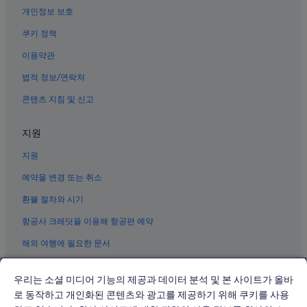
니토 공원 근처 호텔
개인정보 보호
샤먼의 아파트
쿠키 정책
샤먼의 간이 주방이 있는 호텔
이용약관
샤먼의 해변 호텔
법적 정보/연락처
샤먼의 수영장이 있는 호텔
콘텐츠 지침 및 신고
샤먼의 WiFi 제공 호텔
쓰밍 구의 비즈니스 호텔
지원
동푸의 레지던스
지원
지메이 구의 가족 여행 호텔
예약을 변경 또는 취소
샤먼의 가족 여행 호텔
환불 절차와 시기
구랑위 섬의 아파트식 호텔
항공사 크레딧을 이용해 항공편 예약
구랑위 섬의 부티크 호텔
해외 여행에 필요한 문서
샤먼의 발코니가 있는 호텔
구랑위 섬의 스파가 있는 리조트 및 호텔
우리는 소셜 미디어 기능의 제공과 데이터 분석 및 본 사이트가 올바
지메이 구 호텔
로 동작하고 개인화된 콘텐츠와 광고를 제공하기 위해 쿠키를 사용