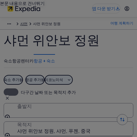
본문 내용으로 건너뛰기
앱 다운 받기
여행 계획하기
샤먼
샤먼 위안보 정원
샤먼 위안보 정원
숙소
항공
렌터카
항공 + 숙소
숙소 추가됨
항공 추가됨
이코노미석
다구간 날짜 또는 목적지 추가
출발지
목적지
샤먼 위안보 정원, 샤먼, 푸젠, 중국