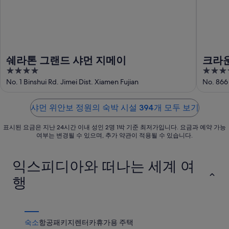
먼
보
원
위
정
에
안
원
서
보
에
가
정
서
까
쉐라톤 그랜드 샤먼 지메이
크라운
원
가
운
4
5
에
까
상
out
out
No. 1 Binshui Rd. Jimei Dist. Xiamen Fujian
No. 866 
서
운
품
of
of
가
상
가
5
5
까
품
샤먼 위안보 정원의 숙박 시설 394개 모두 보기
격
운
가
확
표시된 요금은 지난 24시간 이내 성인 2명 1박 기준 최저가입니다. 요금과 예약 가능
상
격
인
여부는 변경될 수 있으며, 추가 약관이 적용될 수 있습니다.
품
확
가
인
익스피디아와 떠나는 세계 여
격
확
행
인
숙소
항공
패키지
렌터카
휴가용 주택