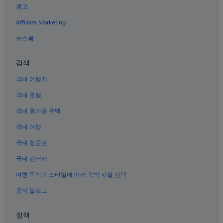
샤먼의 온수 욕조가 있는 호텔
광고
구랑위 섬의 호스텔
Affiliate Marketing
샤먼의 골프 호텔
뉴스룸
샤먼의 럭셔리 호텔
샤먼의 3성급 호텔
검색
샤먼의 반려동물 동반 가능 호텔
국내 여행지
지메이 구의 허니문 리조트 및 호텔
국내 호텔
후리 구의 허니문 리조트 및 호텔
국내 휴가용 주택
샤먼의 부티크 호텔
국내 여행
Sm 시티 시아먼 쇼핑센터 근처 호텔
국내 항공권
샤먼 호텔
국내 렌터카
샤먼의 금연 호텔
여행 목적과 스타일에 따라 숙박 시설 선택
치엔춘 호텔
공식 블로그
샤먼의 허니문 리조트 및 호텔
샤먼의 아파트식 호텔
정책