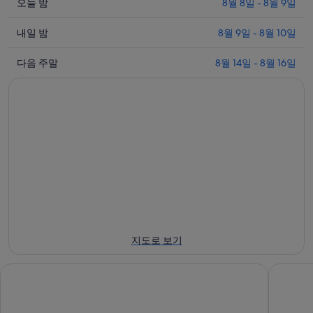
오
오늘 밤
8월 8일 - 8월 9일
늘
내
밤
내일 밤
8월 9일 - 8월 10일
일
8
다
월
밤
다음 주말
8월 14일 - 8월 16일
음
8
8
일
월
주
-
9
말
8
일
8
월
-
월
9
8
14
일
월
일
에
10
-
일
대
8
에
월
해
대
16
샤
지도로 보기
일
해
먼
에
샤
위
쉐라톤 그랜드 샤먼 지메이
크라운 플
대
먼
안
해
위
보
샤
안
정