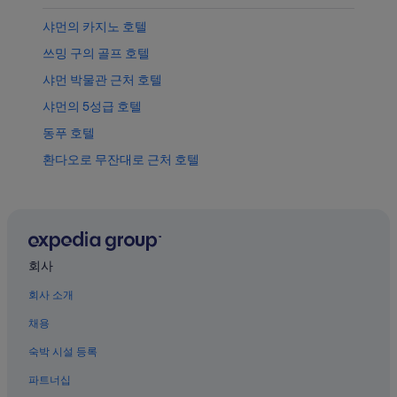
샤먼의 카지노 호텔
쓰밍 구의 골프 호텔
샤먼 박물관 근처 호텔
샤먼의 5성급 호텔
동푸 호텔
환다오로 무잔대로 근처 호텔
샤먼의 비즈니스 호텔
쓰밍 구의 반려동물 동반 가능 호텔
후리 구 호텔
하이창 호텔
회사
샤먼의 사우나가 있는 호텔
회사 소개
샤먼의 4성급 호텔
채용
샤먼의 스파가 있는 리조트 및 호텔
숙박 시설 등록
샤먼의 공항 셔틀 제공 호텔
파트너십