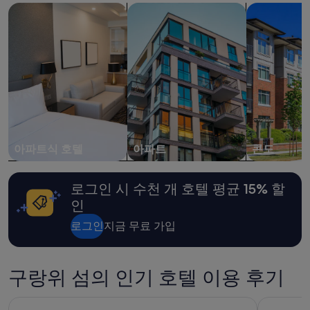
아파트식 호텔 검색
아파트 검색
콘도 검색
!
내
!
성
t
인
h
2
a
명
n
1
k
박
y
기
o
준
u
최
f
저
o
가
아파트식 호텔
아파트
콘도
r
입
h
니
a
다.
로그인 시 수천 개 호텔 평균 15% 할
v
요
인
i
금
n
과
로그인
지금 무료 가입
g
예
m
약
e
가
!
구랑위 섬의 인기 호텔 이용 후기
능
!
여
”
부
랭함 플레이스 샤먼
스위스 그