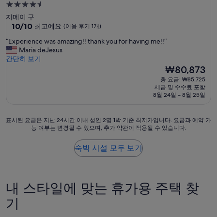
4.5
성
지메이 구
급
10
10/10
최고예요
(이용 후기 1개)
점
숙
“
“Experience was amazing!! thank you for having me!!”
만
박
E
Maria deJesus
점
시
x
간단히 보기
중
p
설
현
₩80,873
10.0
e
재
점,
총 요금: ₩85,725
r
요
최
세금 및 수수료 포함
i
금
고
8월 24일 ~ 8월 25일
e
₩80,873
예
n
요,
c
표
표시된 요금은 지난 24시간 이내 성인 2명 1박 기준 최저가입니다. 요금과 예약 가
(이
e
능 여부는 변경될 수 있으며, 추가 약관이 적용될 수 있습니다.
시
용
w
된
후
a
요
기
숙박 시설 모두 보기
s
금
1
a
은
개)
m
지
a
난
내 스타일에 맞는 휴가용 주택 찾
z
24
i
시
기
n
간
g
이