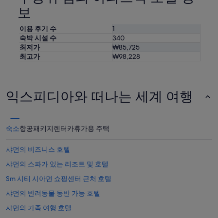
보
이용 후기 수
1
숙박 시설 수
340
최저가
₩85,725
최고가
₩98,228
익스피디아와 떠나는 세계 여행
숙소
항공
패키지
렌터카
휴가용 주택
샤먼의 비즈니스 호텔
샤먼의 스파가 있는 리조트 및 호텔
Sm 시티 시아먼 쇼핑센터 근처 호텔
샤먼의 반려동물 동반 가능 호텔
샤먼의 가족 여행 호텔