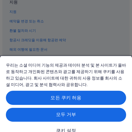
지원
샤먼의 카지노 호텔
지원
샤먼의 간이 주방이 있는 호텔
샤먼 해저 세계 근처 호텔
예약을 변경 또는 취소
구랑위 섬의 5성급 호텔
환불 절차와 시기
샤먼의 수영장이 있는 호텔
항공사 크레딧을 이용해 항공편 예약
구랑위 섬의 해변 호텔
해외 여행에 필요한 문서
샤먼의 3성급 호텔
우리는 소셜 미디어 기능의 제공과 데이터 분석 및 본 사이트가 올바
쓰밍 구의 해변 호텔
로 동작하고 개인화된 콘텐츠와 광고를 제공하기 위해 쿠키를 사용
톈중양 호텔
하고 있습니다. 회사 사이트에 대한 귀하의 사용 정보를 회사의 소
© 2026 Expedia, Inc., Expedia Group 계열사. All rights reserved.
샤먼의 럭셔리 호텔
Expedia 및 비행기 로고는 Expedia, Inc.의 상표 또는 등록 상표입니다.
셜 미디어, 광고 및 분석 협력사와 공유합니다.
분쟁 해결: 전화: 02-3480-0118, 이메일: travel@support.expedia.co.kr
샤먼의 아파트식 호텔
트래블파트너익스체인지코리아 주식회사. 사업자등록번호: 821-88-01025
모든 쿠키 허용
익스피디아트래블코리아 주식회사, 서울특별시 종로구 종로5길 7(청진동).
샤먼의 발코니가 있는 호텔
사업자등록번호: 724-86-00245.
관광사업자등록번호: 제2016-000008호, 통신판매업신고번호: 2015-서울
쓰밍 구의 반려동물 동반 가능 호텔
종로-1091, 대표이사: 정경륜
모두 거부
쓰밍 구 호텔
구랑위 섬의 3성급 호텔
쿠키 설정