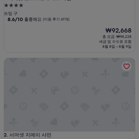
4.0
성
쓰밍 구
급
10
8.6/10
훌륭해요
(이용 후기 67개)
점
숙
현
₩92,668
만
박
재
점
총 요금: ₩98,228
시
요
중
세금 및 수수료 포함
설
금
8.6
8월 8일 ~ 8월 9일
₩92,668
점,
훌
서머셋 지메이 샤먼
륭
해
요,
(이
용
후
기
67
개)
서머셋 지메이 샤먼
2. 서머셋 지메이 샤먼