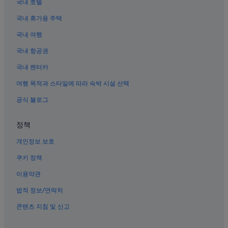
국내 호텔
샤먼의 부티크 호텔
국내 휴가용 주택
샤먼 호텔
국내 여행
파크 토우 호텔
구랑위 섬의 게스트하우스
국내 항공권
구랑위 섬의 호스텔
국내 렌터카
일광암 근처 호텔
여행 목적과 스타일에 따라 숙박 시설 선택
샤먼의 WiFi 제공 호텔
공식 블로그
샤먼의 해변 호텔
정책
구랑위 섬의 스파가 있는 리조트 및 호텔
개인정보 보호
샤먼의 사우나가 있는 호텔
샤먼의 5성급 호텔
쿠키 정책
샤먼 대학 근처 호텔
이용약관
샤먼 식물원 근처 호텔
법적 정보/연락처
해운대 비치 근처 호텔
콘텐츠 지침 및 신고
샤먼의 허니문 리조트 및 호텔