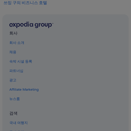
쓰밍 구의 비즈니스 호텔
쓰밍 구의 골프 호텔
대만 민속 마을 근처 호텔
샤먼의 아파트
회사
샤먼의 온수 욕조가 있는 호텔
회사 소개
치엔춘 호텔
채용
구랑위 섬의 Independent 호텔
숙박 시설 등록
훌리샨 대포 요새 근처 호텔
파트너십
동푸의 레지던스
광고
샤먼의 금연 호텔
Affiliate Marketing
샤먼의 4성급 호텔
허춰 호텔
뉴스룸
구랑위 섬의 아파트
검색
남보타사 근처 호텔
국내 여행지
구랑위 섬의 리조트