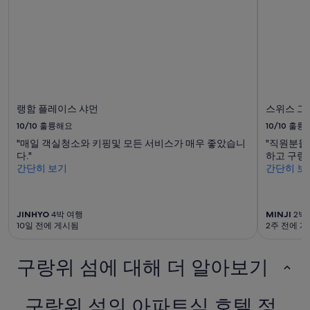
는
변
경
될
수
있
으
며,
추
랭함 플레이스 샤먼
스위스 그
가
약
10/10
훌륭해요
10/10
훌륭
관
"매일 객실청소와 키핑및 모든 서비스가 매우 좋았습니
"직원분들
이
다."
하고 구랑
적
간단히 보기
간단히 보
용
될
수
있
JINHYO
4박 여행
MINJI
2박
습
10일 전에 게시됨
2주 전에 
니
다.
구랑위 섬에 대해 더 알아보기
구랑위 섬의 아파트식 호텔 정