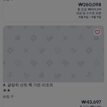
급
현
₩260,098
재
숙
총 요금: ₩303,274
요
세금 및 수수료 포함
박
금
8월 8일 ~ 8월 9일
시
₩260,098
설
굴랑위 선릿 록 가든 리조트
굴랑위 선릿 록 가든 리조트
4. 굴랑위 선릿 록 가든 리조트
2.0
성
쓰밍 구
급
현
₩43,697
재
숙
총 요금: ₩50,951