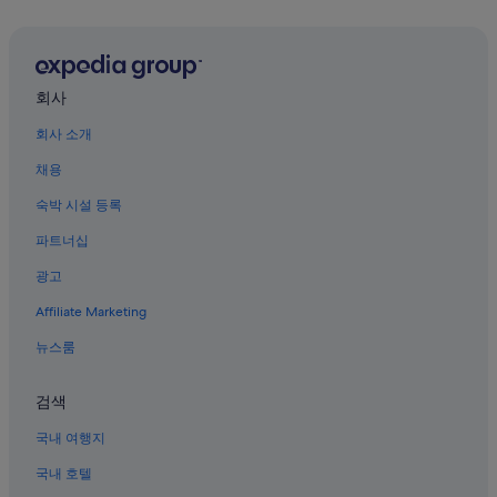
동푸의 레지던스
쓰밍 구의 골프 호텔
샤먼의 발코니가 있는 호텔
회사
샤먼의 수영장이 있는 호텔
회사 소개
샤먼의 온천 호텔
채용
구랑위 섬의 5성급 호텔
숙박 시설 등록
샤먼 호텔
파트너십
대만 민속 마을 근처 호텔
광고
샤먼의 가족 여행 호텔
Affiliate Marketing
샤먼의 스파가 있는 리조트 및 호텔
샤먼 해저 세계 근처 호텔
뉴스룸
샤먼의 WiFi 제공 호텔
검색
톈중양 호텔
국내 여행지
샤먼의 사우나가 있는 호텔
국내 호텔
훌리샨 대포 요새 근처 호텔