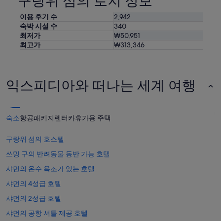
구랑위 섬의 로지 정보
추
가
이용 후기 수
2,942
약
숙박 시설 수
340
관
최저가
₩50,951
이
최고가
₩313,346
적
용
될
수
익스피디아와 떠나는 세계 여행
있
습
니
다.
숙소
항공
패키지
렌터카
휴가용 주택
구랑위 섬의 호스텔
쓰밍 구의 반려동물 동반 가능 호텔
샤먼의 온수 욕조가 있는 호텔
샤먼의 4성급 호텔
샤먼의 2성급 호텔
샤먼의 공항 셔틀 제공 호텔