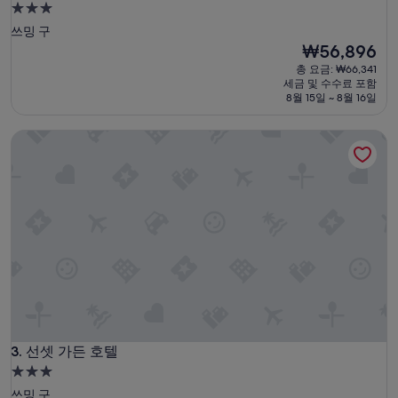
3.0
성
쓰밍 구
급
현
₩56,896
재
숙
총 요금: ₩66,341
요
세금 및 수수료 포함
박
금
8월 15일 ~ 8월 16일
시
₩56,896
설
선셋 가든 호텔
선셋 가든 호텔
3. 선셋 가든 호텔
3.0
성
쓰밍 구