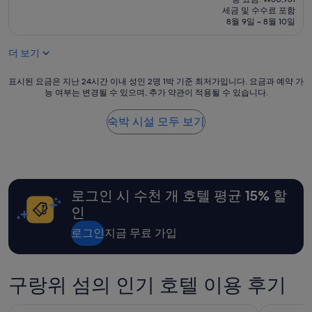
요
세금 및 수수료 포함
박
금
8월 9일 ~ 8월 10일
시
₩43,697
설
더 보기
표
표시된 요금은 지난 24시간 이내 성인 2명 1박 기준 최저가입니다. 요금과 예약 가
능 여부는 변경될 수 있으며, 추가 약관이 적용될 수 있습니다.
시
된
요
숙박 시설 모두 보기
금
은
지
난
24
로그인 시 수천 개 호텔 평균 15% 할
시
간
인
이
내
로그인
지금 무료 가입
성
인
2
구랑위 섬의 인기 호텔 이용 후기
명
1
박
랭함 플레이스 샤먼
스위스 그