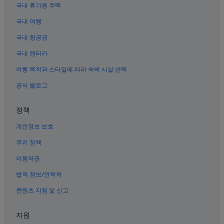
국내 휴가용 주택
후리 구의 허니문 리조트 및 호텔
국내 여행
쓰밍 구의 해변 호텔
구랑위 섬의 3성급 호텔
국내 항공권
샤먼 대학 근처 호텔
국내 렌터카
파크 토우 호텔
여행 목적과 스타일에 따라 숙박 시설 선택
샤먼의 부티크 호텔
공식 블로그
완시 식물원 근처 호텔
정책
샤먼의 비즈니스 호텔
개인정보 보호
구랑위 섬의 게스트하우스
샤먼 탈옥 싸움 현장 근처 호텔
쿠키 정책
샤먼의 아파트
이용약관
샤먼의 허니문 리조트 및 호텔
법적 정보/연락처
남보타사 근처 호텔
콘텐츠 지침 및 신고
구랑위 섬의 아파트
지원
구랑위 섬의 부티크 호텔