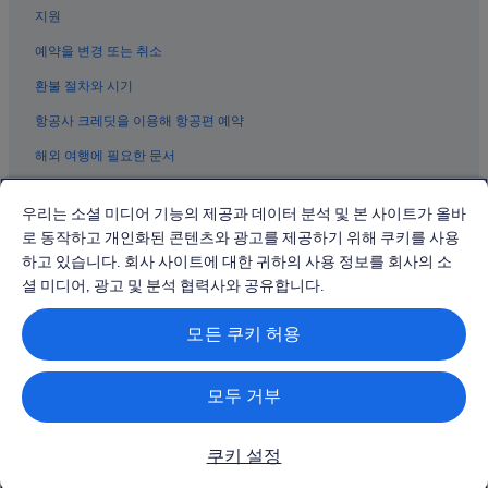
지원
쓰밍 구 호텔
샤먼의 골프 호텔
예약을 변경 또는 취소
구랑위 섬의 해변 호텔
환불 절차와 시기
샤먼의 간이 주방이 있는 호텔
항공사 크레딧을 이용해 항공편 예약
샤먼의 금연 호텔
해외 여행에 필요한 문서
샤먼의 반려동물 동반 가능 호텔
우리는 소셜 미디어 기능의 제공과 데이터 분석 및 본 사이트가 올바
샤먼의 아파트식 호텔
로 동작하고 개인화된 콘텐츠와 광고를 제공하기 위해 쿠키를 사용
샤먼의 럭셔리 호텔
하고 있습니다. 회사 사이트에 대한 귀하의 사용 정보를 회사의 소
© 2026 Expedia, Inc., Expedia Group 계열사. All rights reserved.
일광암 근처 호텔
Expedia 및 비행기 로고는 Expedia, Inc.의 상표 또는 등록 상표입니다.
셜 미디어, 광고 및 분석 협력사와 공유합니다.
분쟁 해결: 전화: 02-3480-0118, 이메일: travel@support.expedia.co.kr
샤먼의 3성급 호텔
트래블파트너익스체인지코리아 주식회사. 사업자등록번호: 821-88-01025
모든 쿠키 허용
익스피디아트래블코리아 주식회사, 서울특별시 종로구 종로5길 7(청진동).
구랑위 섬의 스파가 있는 리조트 및 호텔
사업자등록번호: 724-86-00245.
관광사업자등록번호: 제2016-000008호, 통신판매업신고번호: 2015-서울
샤먼의 카지노 호텔
종로-1091, 대표이사: 정경륜
모두 거부
해운대 비치 근처 호텔
톈양 네이 호텔
쿠키 설정
샤먼 박물관 근처 호텔