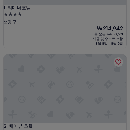
리매너호텔
1. 리매너호텔
4.0
성
쓰밍 구
급
현
₩214,942
재
숙
총 요금: ₩250,621
요
세금 및 수수료 포함
박
금
8월 8일 ~ 8월 9일
시
₩214,942
설
베이뷰 호텔
베이뷰 호텔
2. 베이뷰 호텔