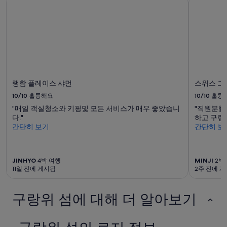
기
준
최
저
가
입
니
다.
요
랭함 플레이스 샤먼
스위스 그
금
10/10
훌륭해요
10/10
훌륭
과
예
"매일 객실청소와 키핑및 모든 서비스가 매우 좋았습니
"직원분들
약
다."
하고 구랑
가
간단히 보기
간단히 보
능
여
부
는
JINHYO
4박 여행
MINJI
2박
11일 전에 게시됨
2주 전에 
변
경
될
구랑위 섬에 대해 더 알아보기
수
있
으
며,