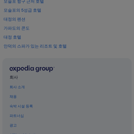
모슬포 항구 근처 호텔
모슬포의 5성급 호텔
대정의 펜션
가파도의 콘도
대정 호텔
안덕의 스파가 있는 리조트 및 호텔
대정의 타운하우스
용머리해안 근처 호텔
대정향교 근처 호텔
회사
가파도의 게스트하우스
회사 소개
가파도의 5성급 호텔
채용
대정의 호스텔
숙박 시설 등록
대정의 4성급 호텔
파트너십
모슬포의 온천 호텔
광고
가파도의 코티지