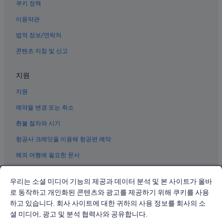
가파도의 펜션
쿠키 정책
모슬포의 주차 가능 호텔
이용약관
모슬포의 해변 호텔
법적 정보/연락처
모슬포의 사우나가 있는 호텔
콘텐츠 지침 및 신고
모슬포의 스파가 있는 리조트 및 호텔
지원
모슬포의 비즈니스 호텔
지원
모슬포의 금연 호텔
대정의 모텔
예약을 변경 또는 취소
대정의 리조트
환불 절차와 시기
모슬포 호텔
항공사 크레딧을 이용해 항공편 예약
대정의 온천 호텔
해외 여행에 필요한 문서
안덕의 주차 가능 호텔
우리는 소셜 미디어 기능의 제공과 데이터 분석 및 본 사이트가 올바
가파도의 개인 별장
로 동작하고 개인화된 콘텐츠와 광고를 제공하기 위해 쿠키를 사용
가파도의 4성급 호텔
하고 있습니다. 회사 사이트에 대한 귀하의 사용 정보를 회사의 소
© 2026 Expedia, Inc., Expedia Group 계열사. All rights reserved.
가파도의 빌라
Expedia 및 비행기 로고는 Expedia, Inc.의 상표 또는 등록 상표입니다.
셜 미디어, 광고 및 분석 협력사와 공유합니다.
분쟁 해결: 전화: 02-3480-0118, 이메일: travel@support.expedia.co.kr