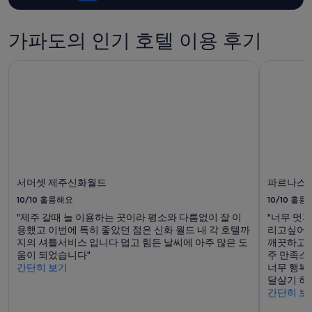
약
가
가파도의 인기 호텔 이용 후기
능
여
부
서머셋 제주신화월드
파르나스 
는
변
경
될
수
있
으
며,
추
서머셋 제주신화월드
파르나스 
가
약
10/10
훌륭해요
10/10
훌륭
관
"제주 갈때 늘 이용하는 곳이라 평소와 다름없이 잘 이
"너무 멋
이
용했고 이번에 특히 좋았던 점은 신화 월드 내 각 호텔까
리고싶어요
적
지의 셔틀서비스 입니다 덥고 힘든 날씨에 아주 많은 도
깨끗하고 
용
움이 되었습니다"
주 만족스
될
간단히 보기
너무 행복
수
달살기 하
있
간단히 보
습
니