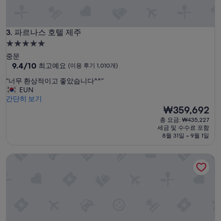
불
편
함
파르나스 호텔 제주
”
3. 파르나스 호텔 제주
5.0
성
중문
급
10
9.4/10
최고예요
(이용 후기 1,010개)
점
숙
“
“너무 환상적이고 좋았습니다^^”
만
박
너
EUN
점
시
무
간단히 보기
중
환
설
현
₩359,692
9.4
상
재
점,
총 요금: ₩435,227
적
요
최
세금 및 수수료 포함
이
금
고
8월 31일 ~ 9월 1일
고
₩359,692
예
좋
요,
젠 하이드어웨이@제주
았
(이
습
용
니
후
다
기
^
1,010
^
개)
”