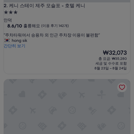
케니 스테이 제주 모슬포 - 호텔 케니
2. 케니 스테이 제주 모슬포 - 호텔 케니
3.0
성
안덕
급
10
8.6/10
훌륭해요
(이용 후기 142개)
점
숙
“
“주차타워여서 승용차 외 인근 주차장 이용이 불편함”
만
박
주
hong sik
점
시
차
간단히 보기
중
타
설
현
₩32,073
8.6
워
재
점,
총 요금: ₩35,280
여
요
훌
세금 및 수수료 포함
서
금
륭
8월 23일 ~ 8월 24일
승
₩32,073
해
용
요,
파르나스 호텔 제주
차
(이
외
용
인
후
근
기
주
142
차
개)
장
이
용
이