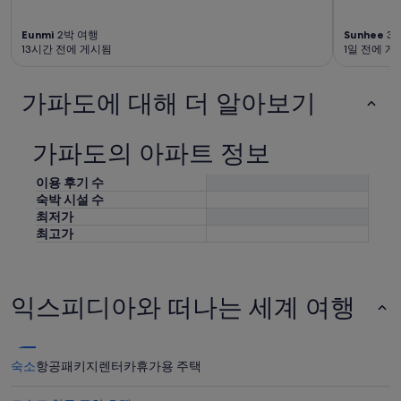
다.
Eunmi
2박 여행
Sunhee
3
13시간 전에 게시됨
1일 전에 게
가파도에 대해 더 알아보기
가파도의 아파트 정보
이용 후기 수
숙박 시설 수
최저가
최고가
익스피디아와 떠나는 세계 여행
숙소
항공
패키지
렌터카
휴가용 주택