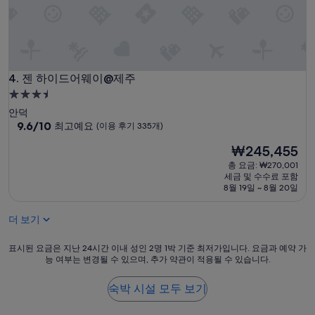
젠 하이드어웨이@제주
4. 젠 하이드어웨이@제주
3.5
성
안덕
급
10
9.6/10
최고예요
(이용 후기 335개)
점
숙
현
₩245,455
만
박
재
점
총 요금: ₩270,001
시
요
중
세금 및 수수료 포함
설
금
9.6
8월 19일 ~ 8월 20일
₩245,455
점,
최
더 보기
고
예
표
표시된 요금은 지난 24시간 이내 성인 2명 1박 기준 최저가입니다. 요금과 예약 가
요,
능 여부는 변경될 수 있으며, 추가 약관이 적용될 수 있습니다.
시
(이
된
용
요
숙박 시설 모두 보기
후
금
기
은
335