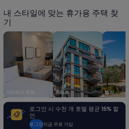
지
개)
난
내 스타일에 맞는 휴가용 주택 찾
24
시
기
간
이
아파트식 호텔 검색
아파트 검색
빌라 검색
내
성
인
2
명
1
박
기
준
최
저
가
아파트식 호텔
아파트
빌라
입
니
다.
로그인 시 수천 개 호텔 평균 15% 할
요
인
금
과
로그인
지금 무료 가입
예