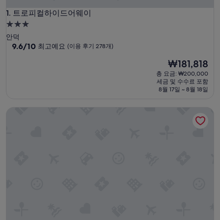
트로피컬하이드어웨이
1. 트로피컬하이드어웨이
3.0
성
안덕
급
10
9.6/10
최고예요
(이용 후기 278개)
점
숙
현
₩181,818
만
박
재
점
총 요금: ₩200,000
시
요
중
세금 및 수수료 포함
설
금
9.6
8월 17일 ~ 8월 18일
₩181,818
점,
최
케니 스테이 제주 모슬포 - 호텔 케니
고
예
요,
(이
용
후
기
278
개)