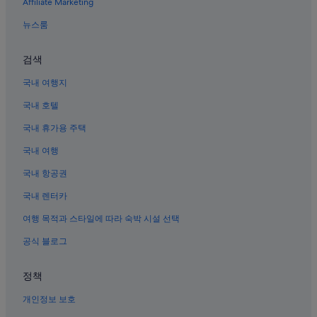
Affiliate Marketing
가파도의 콘도 리조트
모슬포의 저렴한 호텔
뉴스룸
대정의 캐빈
검색
알뜨르 비행장 근처 호텔
국내 여행지
모슬포의 4성급 호텔
국내 호텔
가파도의 캐빈
국내 휴가용 주택
대정의 발코니가 있는 호텔
국내 여행
대정의 3성급 호텔
가파도의 B&B
국내 항공권
안덕의 온수 욕조가 있는 호텔
국내 렌터카
대정의 게스트하우스
여행 목적과 스타일에 따라 숙박 시설 선택
가파도의 아파트식 호텔
공식 블로그
대정의 레지던스
정책
모슬포의 수영장이 있는 호텔
개인정보 보호
가파도의 2성급 호텔