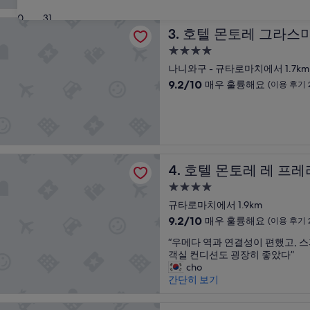
설
깨
나
9.2
30
31
끗
라
점,
토레 그라스미아 오사카
하
호텔 몬토레 그라스미아 오사
의
3. 호텔 몬토레 그라스
매
고
인
우
4.0
좋
상
훌
성
은
나니와구 - 규타로마치에서 1.7km
을
륭
급
위
좌
10
해
9.2/10
매우 훌륭해요
(이용 후기 2
치
우
숙
점
요,
”
합
만
(이
박
니
점
용
시
다
중
후
설
.
9.2
기
직
점,
5,712
토레 레 프레리 오사카
호텔 몬토레 레 프레리 오사
4. 호텔 몬토레 레 프
원
매
개)
분
우
4.0
들
훌
성
규타로마치에서 1.9km
의
륭
급
친
10
해
9.2/10
매우 훌륭해요
(이용 후기 2
절
숙
점
요,
“
“우메다 역과 연결성이 편했고, 
함
만
(이
박
우
객실 컨디션도 굉장히 좋았다”
덕
점
용
시
메
cho
분
중
후
설
다
간단히 보기
에
9.2
기
역
기
점,
2,373
과
억
매
개)
호텔 오사카 더 타워