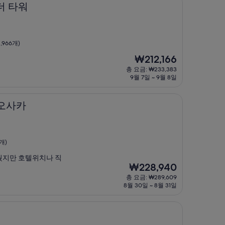
더 타워
,966개)
현
₩212,166
재
총 요금: ₩233,383
요
9월 7일 ~ 9월 8일
금
₩212,166
 오사카
개)
웠지만 호텔위치나 직
현
₩228,940
재
총 요금: ₩289,609
요
8월 30일 ~ 8월 31일
금
₩228,940