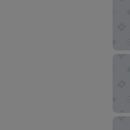
하
면
새
로
운
페
이
지
에
센타라 
서
결
과
가
업
데
이
트
됩
니
호텔 닛
다.