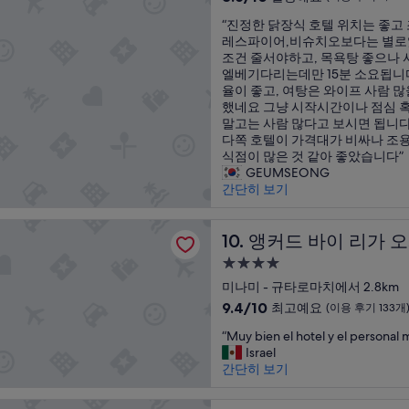
습
숙
점
용
“
“진정한 닭장식 호텔 위치는 좋고
니
만
후
박
진
레스파이어,비슈치오보다는 별로였
다
점
기
시
정
조건 줄서야하고, 목욕탕 좋으나 
.
중
2,126
설
한
엘베기다리는데만 15분 소요됩니
”
8.6
개)
닭
율이 좋고, 여탕은 와이프 사람 많
점,
장
했네요 그냥 시작시간이나 점심 혹
훌
식
말고는 사람 많다고 보시면 됩니다
륭
호
다쪽 호텔이 가격대가 비싸나 조
해
텔
식점이 많은 것 같아 좋았습니다”
요,
위
GEUMSEONG
(이
치
간단히 보기
용
는
후
좋
기
바이 리가 오사카 난바
고
앵커드 바이 리가 오사카 난
10. 앵커드 바이 리가 
3,796
조
개)
4.0
식
성
은
미나미 - 규타로마치에서 2.8km
급
우
10
9.4/10
최고예요
(이용 후기 133개
메
숙
점
“
타
“Muy bien el hotel y el personal 
만
박
M
한
Israel
점
시
u
큐
간단히 보기
중
설
y
레
9.4
b
스
점,
 난바 오사카