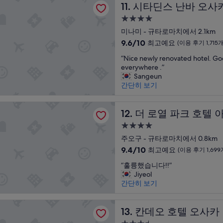
i
시타딘스 난바 오사카
파
11. 시타딘스 난바 오사
최
e
이
고
4.0
n
어
예
성
e
미나미 - 규타로마치에서 2.1km
,
요,
급
l
비
10
(이
9.6/10
최고예요
(이용 후기 1,715개
h
슈
숙
점
용
“
o
“Nice newly renovated hotel. Go
치
만
후
박
N
t
everywhere .”
오
점
기
시
i
e
Sangeun
보
중
133
설
c
l
간단히 보기
다
9.6
개)
e
y
는
점,
n
e
별
최
 파크 호텔 아이코닉 오사카 미도스지
e
더 로열 파크 호텔 아이코닉
l
12. 더 로열 파크 호
로
고
w
p
였
예
4.0
l
e
습
요,
성
y
주오구 - 규타로마치에서 0.8km
r
니
(이
급
r
s
다
10
용
9.4/10
최고예요
(이용 후기 1,699
e
o
.
숙
점
후
“
n
“훌륭했습니다!!”
n
엘
만
기
박
훌
o
Jiyeol
a
베
점
1,715
시
륭
v
간단히 보기
l
는
중
개)
설
했
a
m
무
9.4
습
t
u
조
점,
호텔 오사카 난바
니
칸데오 호텔 오사카 난바
e
13. 칸데오 호텔 오사카
y
건
최
다
d
a
줄
고