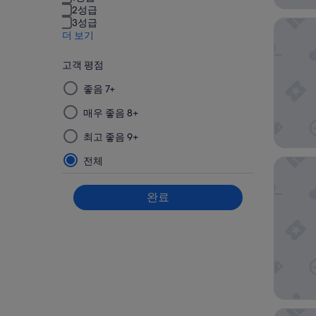
2성급
3성급
호텔 몬
더 보기
고객 평점
이
좋음 7+
그
매우 좋음 8+
룹
에
최고 좋음 9+
서
필
전체
호텔 몬
터
를
완료
선
택
한
다
음
적
용
칸데오 