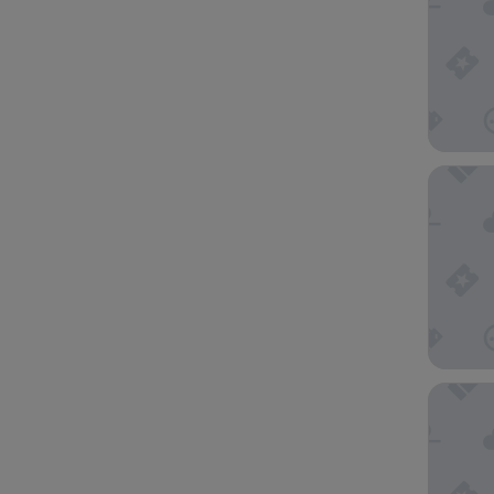
더 로열
APA 호