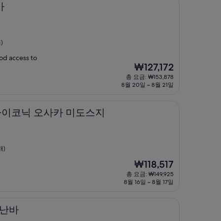
카
)
od access to
현
₩127,172
재
총 요금: ₩153,878
요
8월 20일 ~ 8월 21일
금
₩127,172
 오사카 미도스지
텔 아이코닉 오사카 미도스지
개)
현
₩118,517
재
총 요금: ₩149,925
요
8월 16일 ~ 8월 17일
금
₩118,517
 난바