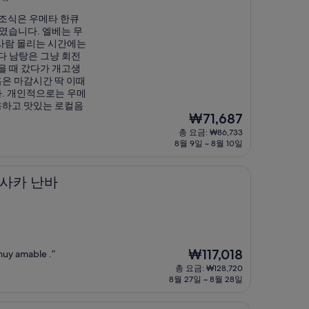
 조식은 우메타 한큐
습니다. 엘베는 무
사람 몰리는 시간에는
다 남탕은 그냥 회전
을 때 갔다가 개고생
은 마감시간 딱 이때
. 개인적으로는 우메
용하고 맛있는 로컬음
현
₩71,687
재
총 요금: ₩86,733
요
8월 9일 ~ 8월 10일
금
₩71,687
바
오사카 난바
)
현
₩117,018
muy amable .”
재
총 요금: ₩128,720
요
8월 27일 ~ 8월 28일
금
₩117,018