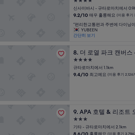
4.0
지
장
요,
성
없
신사이바시 - 규타로마치에서 0.9
히
(이
급
는
좋
10
용
9.2/10
매우 훌륭해요
(이용 후기 3
게
았
숙
점
후
“
아
“편리한교통편과 주변에 다이닝이
다
만
기
박
편
쉬
YUBEEN
”
점
2,037
시
리
웠
간단히 보기
중
개)
설
한
지
9.2
교
만
점,
 파크 캔버스 - 오사카 기타하마
통
더 로열 파크 캔버스 - 오사
호
8. 더 로열 파크 캔버스
매
편
텔
우
4.0
과
위
훌
성
주
규타로마치에서 1.1km
치
륭
급
변
나
10
해
9.4/10
최고예요
(이용 후기 2,126
에
직
숙
점
요,
다
원
만
(이
박
이
들
점
용
시
닝
모
중
후
설
이
두
9.4
기
좋
친
점,
3,583
텔 & 리조트 오사카 우메다 에키 타워
APA 호텔 & 리조트 오사카 
았
9. APA 호텔 & 리조
절
최
개)
다
해
고
3.0
”
서
예
성
기타 - 규타로마치에서 2.1km
좋
요,
급
았
10
(이
8.6/10
훌륭해요
(이용 후기 3,796