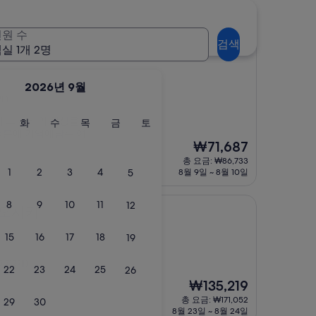
원 수
검색
난바 역앞 타워
트 오사카 난바 역앞 타워
실 1개 2명
2026년 9월
개)
 그 나라의 인상을
월
화
수
목
금
토
화
수
목
금
토
덕분에 기억에남는 여
요
요
요
요
요
요
현
₩71,687
일
일
일
일
일
일
재
총 요금: ₩86,733
요
1
2
3
4
5
8월 9일 ~ 8월 10일
금
₩71,687
8
9
10
11
12
어오사카
15
16
17
18
19
,712개)
22
23
24
25
26
현
₩135,219
재
총 요금: ₩171,052
29
30
요
8월 23일 ~ 8월 24일