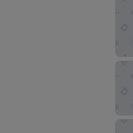
더 로열
칸데오 