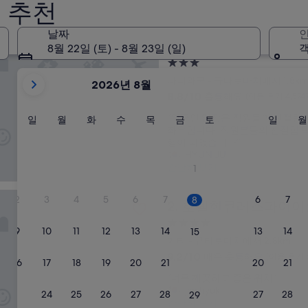
 많은 규타로마치 호텔
 추천
날짜
인
텔 & 리조트 오사카 난바 역앞 타워
APA 호텔 & 리조트 오사카 
1. APA 호텔 & 리조
8월 22일 (토) - 8월 23일 (일)
객
3.0
현
성
나니와구 - 규타로마치에서 1.8km
2026년 8월
재
급
10
8.8/10
훌륭해요
(이용 후기 4,574
2026
숙
점
“
“외국인 입장은 직원들의 친절함이
August
일
월
화
수
목
금
토
일
일
월
화
수
목
만
금
토
일
월
박
외
좌우합니다. 직원분들의 친절함 
요
요
요
요
요
요
요
요
점
및
시
국
행이 되었습니다”
일
일
일
일
일
일
일
일
중
2026
설
인
HYUN JU
8.8
September
입
간단히 보기
1
점,
이
장
훌
은
표
륭
큐레스파이어오사카
2
3
4
5
6
7
6
7
8
직
호텔한큐레스파이어오사카
2. 호텔한큐레스파이
해
시
원
요,
되
4.0
들
9
10
11
12
13
14
(이
13
14
15
고
성
의
기타 - 규타로마치에서 2.8km
용
있
급
친
10
후
9.2/10
매우 훌륭해요
(이용 후기 5
16
17
18
19
20
21
20
21
22
절
습
숙
점
기
“
함
“너무 깨끗하고 좋은 위치”
만
4,574
니
박
너
이
jae hyuk
점
개)
23
24
25
26
27
28
27
28
29
다.
시
무
그
간단히 보기
중