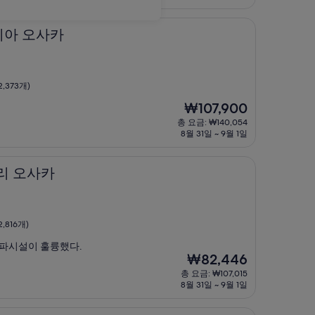
금
₩135,219
카
미아 오사카
,373개)
현
₩107,900
재
총 요금: ₩140,054
요
8월 31일 ~ 9월 1일
금
₩107,900
카
레리 오사카
,816개)
스파시설이 훌륭했다.
현
₩82,446
재
총 요금: ₩107,015
요
8월 31일 ~ 9월 1일
금
₩82,446