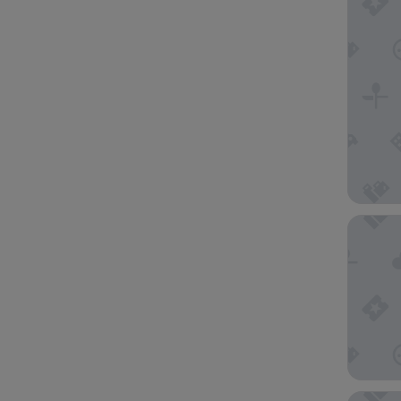
앵커드 
시타딘스