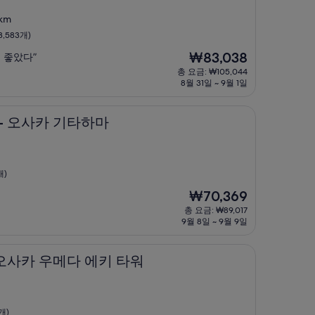
km
,583개)
현
₩83,038
 좋았다”
재
총 요금: ₩105,044
요
8월 31일 ~ 9월 1일
금
₩83,038
카 기타하마
 - 오사카 기타하마
개)
현
₩70,369
재
총 요금: ₩89,017
요
9월 8일 ~ 9월 9일
금
₩70,369
우메다 에키 타워
트 오사카 우메다 에키 타워
개)