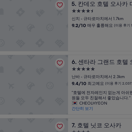
연
칸데오 호텔 오사카 더 타워
5. 칸데오 호텔 오사카 
에
우
결
남
훌
4.5
성
는
륭
성
이
신치 - 규타로마치에서 1.7km
여
해
급
편
행
10
요,
9.2/10
매우 훌륭해요
(이용 후기 1
했
이
숙
점
(이
고
되
만
용
박
,
었
점
후
시
스
습
중
기
설
파
니
9.2
2,816
시
다
점,
개)
그랜드 호텔 오사카
센타라 그랜드 호텔 오사카
설
6. 센타라 그랜드 호텔
”
매
이
우
5.0
훌
훌
성
난바 - 규타로마치에서 2.3km
륭
륭
급
했
10
해
9.4/10
최고예요
(이용 후기 2,037
다
숙
점
요,
“
“호텔에 전자레인지 없는게 아쉬
.
만
(이
박
호
원들 모두 친절해서 좋았습니다.”
객
점
용
시
텔
CHEOLHYEON
실
중
후
설
에
간단히 보기
컨
9.4
기
전
디
점,
1,966
자
션
최
개)
코 오사카
레
호텔 닛코 오사카
7. 호텔 닛코 오사카
도
고
인
굉
예