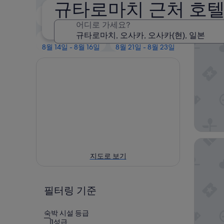
인기
규타로마치 근처 호텔
오늘 밤
내일
8월 8일 - 8월 9일
8월 9일 - 8월 10일
어디로 가세요?
APA 호
다음 주말
2주 이내
8월 14일 - 8월 16일
8월 21일 - 8월 23일
호텔한
지도로 보기
필터링 기준
숙박 시설 등급
1성급