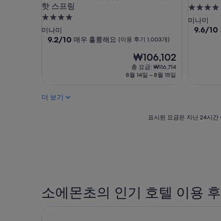
핫 스프링
역
4.0
,
4.0
성
미나미
닛
성
급
10
9.6/10
미나미
폰
점
급
10
9.2/10
매우 훌륭해요
숙
(이용 후기 1,003개)
바
만
점
숙
박
시
현
점
₩106,102
만
역
박
시
재
중
점
총 요금: ₩116,714
,
시
설
요
9.6
중
8월 14일 ~ 8월 15일
글
설
금
점,
9.2
리
₩106,102
최
점,
코
더 보기
고
매
상
예
우
,
표
요,
표시된 요금은 지난 24시간 
훌
각
시
(이
륭
종
된
용
해
맛
요
후
요,
집
금
기
(이
,
은
1,215
용
쇼
지
개)
후
핑
난
기
센
24
소에몬초의 인기 호텔 이용 
1,003
터
시
개)
,
간
크로스 호텔 오사카（오릭스 호텔 & 리조트）
백
이
화