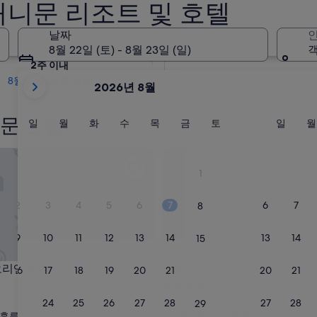
허니문 리조트 및 호텔
내일
날짜
인
8월 9일 - 8월 10일
8월 22일 (토) - 8월 23일 (일)
객
2주 이내
현
8월 21일 - 8월 23일
2026년 8월
재
2026
문 호텔
August
일
월
화
수
목
금
토
일
일
월
화
수
목
금
토
일
월
요
요
요
요
요
요
요
요
및
일
일
일
일
일
일
일
일
2026
엔탈 호텔
호텔 닛코 오사카
September
1
이
표
2
3
4
5
6
7
6
7
8
시
되
9
10
11
12
13
14
13
14
15
고
있
엔탈 호텔
호텔 닛코 오사카
 오리엔탈 호텔
3. 호텔 닛코 오사카
16
17
18
19
20
21
20
21
22
습
4.0
니
성
23
24
25
26
27
28
27
28
신사이바시
29
다.
급
10
9.2/10
훌륭해요
매우 훌륭해요
(이용 후기 1,553개)
(이용 후기 3