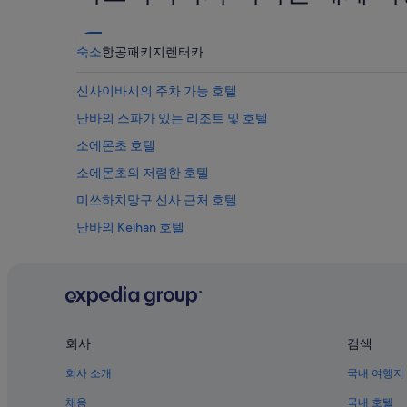
변
있
경
어
될
서
숙소
항공
패키지
렌터카
수
비
있
가
으
신사이바시의 주차 가능 호텔
와
며,
도
난바의 스파가 있는 리조트 및 호텔
추
비
가
소에몬초 호텔
안
약
맞
관
소에몬초의 저렴한 호텔
고
이
다
미쓰하치망구 신사 근처 호텔
적
닐
용
난바의 Keihan 호텔
수
될
있
수
난바의 가족 여행 호텔
습
있
니
미나미의 럭셔리 호텔
습
다
니
신사이바시의 온수 욕조가 있는 호텔
.
다.
무
난바의 Hotel Monterey Group
조
회사
검색
건
난바의 Daiwa Roynet Hotels
회사 소개
국내 여행지
오
긴테쓰닛폰바시역의 아파트식 호텔
사
채용
국내 호텔