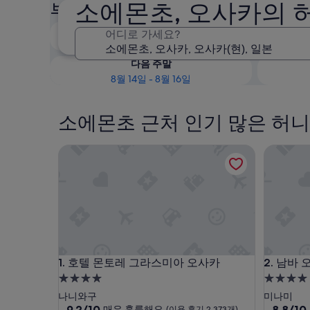
소에몬초, 오사카의 
부 확인
오늘 밤
어디로 가세요?
8월 8일 - 8월 9일
다음 주말
8월 14일 - 8월 16일
소에몬초 근처 인기 많은 허니
호텔 몬토레 그라스미아 오사카
남바 오리
호텔 몬토레 그라스미아 오사카
남바 오리
1. 호텔 몬토레 그라스미아 오사카
2. 남바
4.0
4.0
성
성
나니와구
미나미
급
10
급
10
9.2/10
8.8/10
매우 훌륭해요
(이용 후기 2,373개)