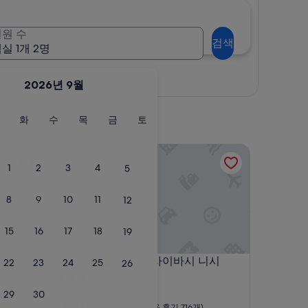
원 수
검색
실 1개 2명
지도로 보기
2026년 9월
월
화
수
목
금
토
화
수
목
금
토
요
요
요
요
요
요
일
일
일
일
일
일
APA 호텔 난바 신사이바시 니시
1
2
3
4
5
8
9
10
11
12
15
16
17
18
19
APA 호텔 난바 신사이바시 니시
4. APA 호텔 난바 신사이바시 니시
22
23
24
25
26
3.0
성
29
30
미나미
급
10
8.8/10
훌륭해요
,583개)
(이용 후기 716개)