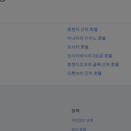
호젠지 근처 호텔
미나미의 카지노 호텔
오사카 호텔
신사이바시의 3성급 호텔
호젠지요코초 골목 근처 호텔
도톤보리 근처 호텔
난바의 아침 식사 제공 호텔
미나미의 Livemax 호텔
미나미의 비즈니스 호텔
나니와구의 공항 셔틀 제공 호텔
정책
난바의 금연 호텔
개인정보 보호
주오구의 수영장이 있는 호텔
쿠키 정책