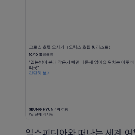
내
점
성
등
인
등
2
어
명
딜
1
가
박
더
기
라
준
크로스 호텔 오사카（오릭스 호텔 & 리조트）
도
최
도
10/10
훌륭해요
저
보
가
"일본방이 본래 작은거 빼면 다문제 없어요 위치는 어주 베
1
입
리굿"
0
니
간단히 보기
분
다.
이
요
내
금
입
과
니
예
다
약
.
SEUNG HYUN
4박 여행
가
길
1일 전에 게시됨
능
에
여
지
부
붕
익스피디아와 떠나는 세계 여
는
이