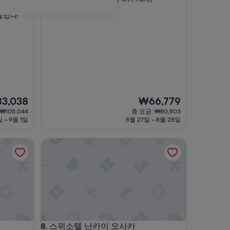
점
숙
좋았다”
만
박
점
시
중
설
8.8
점,
훌
륭
해
요,
현
3,038
₩66,779
(이
재
용
₩105,044
총 요금: ₩80,803
요
후
일 ~ 9월 1일
8월 27일 ~ 8월 28일
금
기
,038
₩66,779
716
스위소텔 난카이 오사카
개)
스위소텔 난카이 오사카
8. 스위소텔 난카이 오사카