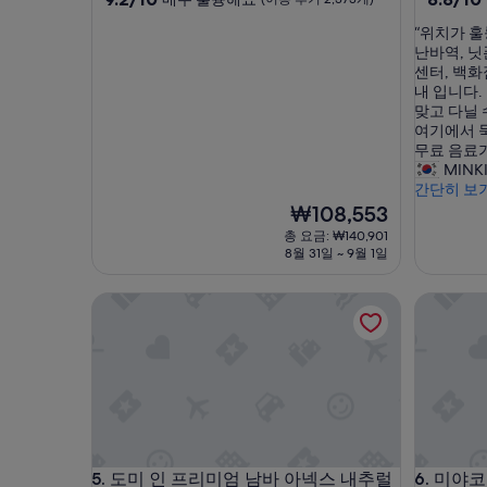
점
점
숙
숙
“
“위치가 훌
만
만
박
박
위
난바역, 닛
점
점
시
시
치
센터, 백화
중
중
가
내 입니다.
설
설
9.2
8.8
훌
맞고 다닐
점,
점,
륭
여기에서 
매
훌
합
무료 음료가
우
륭
니
MINK
훌
해
다
간단히 보
륭
요,
.
현
₩108,553
해
(이
난
재
요,
용
총 요금: ₩140,901
바
요
(이
후
8월 31일 ~ 9월 1일
역
금
용
기
,
₩108,553
후
1,553
도미 인 프리미엄 남바 아넥스 내추럴 핫 스프링
미야코 시
난
기
개)
바
2,373
워
개)
크
,
난
카
이
난
도미 인 프리미엄 남바 아넥스 내추럴 핫 스프링
미야코 시
5. 도미 인 프리미엄 남바 아넥스 내추럴
6. 미야
바