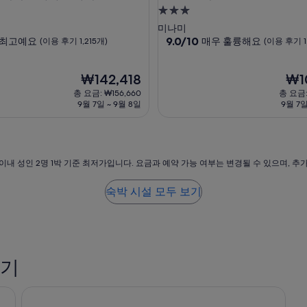
3.0
성
미나미
급
10
9.0/10
최고예요
매우 훌륭해요
(이용 후기 1,215개)
(이용 후기 1
점
숙
만
박
현
점
현
₩142,418
₩1
시
재
중
재
총 요금: ₩156,660
총 요금:
설
요
9.0
요
9월 7일 ~ 9월 8일
9월 7일
금
점,
금
₩142,418
매
₩102
우
훌
륭
이내 성인 2명 1박 기준 최저가입니다. 요금과 예약 가능 여부는 변경될 수 있으며, 추
해
요,
숙박 시설 모두 보기
(이
용
후
기
1,009
후기
개)
남바 오리엔탈 호텔