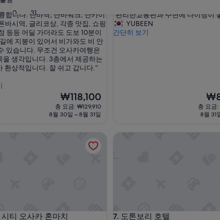
점
숙
30
31
“
륭합니다. 난바역, 난바워크, 난카이
“편리한교통편과 주변에 다이닝이 
만
박
편
폰바시역, 글리코상, 각종 맛집, 쇼핑
YUBEEN
점
시
리
점 등등 어딜 가더라도 도보 10분이
간단히 보기
중
한
 길에 지붕이 있어서 비가와도 비 안
설
9.2
교
 수 있습니다. 무조건 오사카여행은
점,
통
묵을 생각입니다. 3층에서 제공하는
매
편
 환상적입니다. 잘 쉬고 갑니다.”
우
과
I
훌
주
기
륭
변
현
현
₩118,100
₩8
해
에
재
재
요,
총 요금: ₩129,910
총 요금: 
다
요
요
(이
8월 30일 ~ 8월 31일
8월 31
이
금
금
용
닝
₩118,100
₩83
후
티 오사카 혼마치
도톤보리 호텔
이
기
좋
3,583
았
개)
다
”
티 오사카 혼마치
도톤보리 호텔
코 시티 오사카 혼마치
7. 도톤보리 호텔