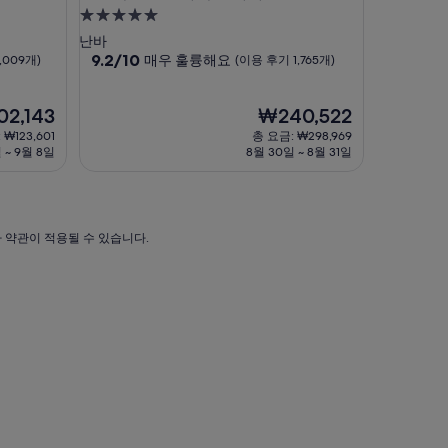
5.0
성
난바
급
10
9.2/10
매우 훌륭해요
,009개)
(이용 후기 1,765개)
점
숙
만
박
점
현
02,143
₩240,522
시
중
재
 ₩123,601
총 요금: ₩298,969
설
9.2
요
 ~ 9월 8일
8월 30일 ~ 8월 31일
점,
금
,143
매
₩240,522
우
훌
륭
가 약관이 적용될 수 있습니다.
해
요,
(이
용
후
기
1,765
개)