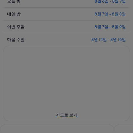
오
오늘 밤
8월 6일 - 8월 7일
늘
내
밤
내일 밤
8월 7일 - 8월 8일
일
8
이
월
밤
이번 주말
8월 7일 - 8월 9일
번
6
8
다
일
월
주
다음 주말
8월 14일 - 8월 16일
음
-
7
말
8
일
주
8
월
-
월
말
7
8
7
8
일
월
일
월
에
8
-
14
일
대
8
일
에
월
해
-
대
9
8
네
일
월
해
이
에
16
네
리
지도로 보기
일
대
이
엔
에
해
리
셩
그랜드 하얏트 베이징
뉴 월드 
대
네
엔
구