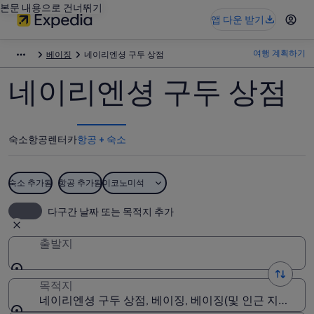
본문 내용으로 건너뛰기
앱 다운 받기
여행 계획하기
베이징
네이리엔셩 구두 상점
네이리엔셩 구두 상점
숙소
항공
렌터카
항공 + 숙소
숙소 추가됨
항공 추가됨
이코노미석
다구간 날짜 또는 목적지 추가
출발지
목적지
네이리엔셩 구두 상점, 베이징, 베이징(및 인근 지역), 중