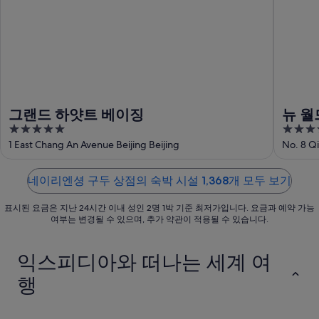
해
이
셩
두
네
리
구
상
이
엔
두
점
리
셩
상
에
엔
구
점
서
셩
두
에
가
구
상
서
까
그랜드 하얏트 베이징
뉴 월
두
점
가
운
5
5
상
에
까
상
out
out
1 East Chang An Avenue Beijing Beijing
No. 8 Q
점
서
운
품
of
of
에
가
상
가
5
5
서
까
네이리엔셩 구두 상점의 숙박 시설 1,368개 모두 보기
품
격
가
운
가
확
표시된 요금은 지난 24시간 이내 성인 2명 1박 기준 최저가입니다. 요금과 예약 가능
까
상
격
인
여부는 변경될 수 있으며, 추가 약관이 적용될 수 있습니다.
운
품
확
상
가
인
익스피디아와 떠나는 세계 여
품
격
가
확
행
격
인
확