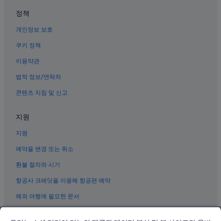
베이징 시내의 반려동물 동반 가능 호텔
정책
시단 쇼핑지구 근처 호텔
개인정보 보호
베이징의 5성급 호텔
쿠키 정책
베이징의 2성급 호텔
이용약관
베이징 금융 거리 근처 호텔
법적 정보/연락처
베이징 시내 호텔
콘텐츠 지침 및 신고
스차하이 호텔
시청의 사우나가 있는 호텔
지원
베이징 시내의 5성급 호텔
지원
베이징의 럭셔리 호텔
예약을 변경 또는 취소
베이징 승미 얼 가톨릭 교회 근처 호텔
환불 절차와 시기
베이징의 리조트
항공사 크레딧을 이용해 항공편 예약
베이징 시내의 허니문 리조트 및 호텔
해외 여행에 필요한 문서
베이징 호텔
시청의 워터파크 호텔