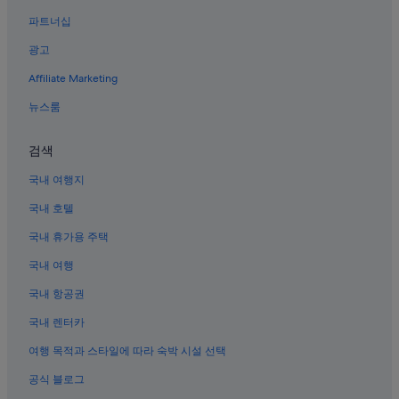
쉬안우의 4성급 호텔
파트너십
베이징의 사우나가 있는 호텔
광고
베이징의 간이 주방이 있는 호텔
Affiliate Marketing
베이핑 도서관 터 근처 호텔
뉴스룸
시청의 비즈니스 호텔
베이징의 카지노 호텔
검색
베이징의 반려동물 동반 가능 호텔
국내 여행지
자금성 근처 호텔
국내 호텔
천안문 광장 근처 호텔
국내 휴가용 주택
베이징의 발코니가 있는 호텔
국내 여행
중국 국립 박물관 근처 호텔
국내 항공권
베이징의 온수 욕조가 있는 호텔
국내 렌터카
베이징의 주차 가능 호텔
여행 목적과 스타일에 따라 숙박 시설 선택
베이징 시내의 저렴한 호텔
공식 블로그
베이징의 Jinjiang Inn 호텔