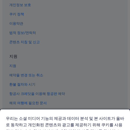
중난하이 근처 호텔
개인정보 보호
베이징의 카지노 호텔
쿠키 정책
시청의 허니문 리조트 및 호텔
이용약관
왕푸징 쇼핑 구역 호텔
법적 정보/연락처
중국 국립 박물관 근처 호텔
콘텐츠 지침 및 신고
왕푸징 거리 근처 호텔
성모 마리아 축일 성당 근처 호텔
지원
베이징의 허니문 리조트 및 호텔
지원
베이징 시내의 가족 여행 호텔
예약을 변경 또는 취소
시청의 스파가 있는 리조트 및 호텔
환불 절차와 시기
베이징의 간이 주방이 있는 호텔
항공사 크레딧을 이용해 항공편 예약
베이징 호텔
해외 여행에 필요한 문서
베이징 시내의 골프 호텔
베이징의 모텔
우리는 소셜 미디어 기능의 제공과 데이터 분석 및 본 사이트가 올바
베이징의 2성급 호텔
로 동작하고 개인화된 콘텐츠와 광고를 제공하기 위해 쿠키를 사용