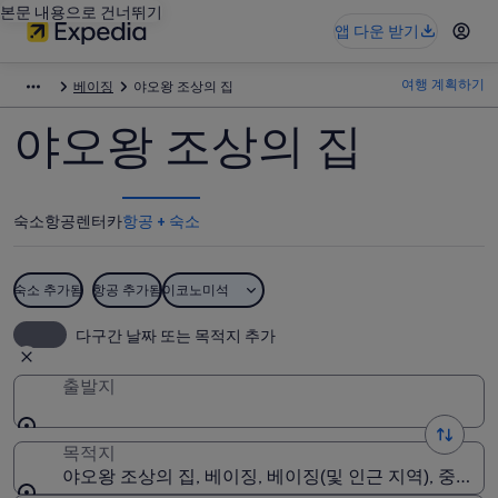
본문 내용으로 건너뛰기
앱 다운 받기
여행 계획하기
베이징
야오왕 조상의 집
야오왕 조상의 집
숙소
항공
렌터카
항공 + 숙소
숙소 추가됨
항공 추가됨
이코노미석
다구간 날짜 또는 목적지 추가
출발지
목적지
야오왕 조상의 집, 베이징, 베이징(및 인근 지역), 중국