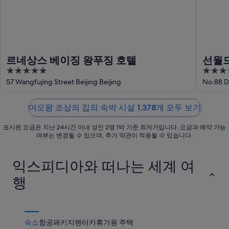
오
상
집
왕
의
에
조
집
서
상
에
가
의
서
까
르네상스 베이징 왕푸징 호텔
선월드
집
가
운
5
4
에
까
상
out
out
57 Wangfujing Street Beijing Beijing
No.88 De
서
운
품
of
of
가
상
가
5
5
까
품
야오왕 조상의 집의 숙박 시설 1,378개 모두 보기
격
운
가
확
표시된 요금은 지난 24시간 이내 성인 2명 1박 기준 최저가입니다. 요금과 예약 가능
상
격
인
여부는 변경될 수 있으며, 추가 약관이 적용될 수 있습니다.
품
확
가
인
익스피디아와 떠나는 세계 여
격
확
행
인
숙소
항공
패키지
렌터카
휴가용 주택