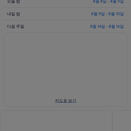
오
오늘 밤
8월 8일 - 8월 9일
늘
내
밤
내일 밤
8월 9일 - 8월 10일
일
8
다
월
밤
다음 주말
8월 14일 - 8월 16일
음
8
8
일
월
주
-
9
말
8
일
8
월
-
월
9
8
14
일
월
일
에
10
-
일
대
8
에
월
해
대
16
야
지도로 보기
일
해
오
에
야
왕
르네상스 베이징 왕푸징 호텔
선월드 
대
오
조
해
왕
상
야
조
의