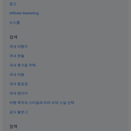
베이징의 골프 호텔
광고
베이징의 온수 욕조가 있는 호텔
Affiliate Marketing
시청의 비즈니스 호텔
뉴스룸
시지먼 호텔
톈안먼 근처 호텔
검색
베이징 시내의 저렴한 호텔
국내 여행지
트레저 갤러리 근처 호텔
국내 호텔
베이징 승미 얼 가톨릭 교회 근처 호텔
국내 휴가용 주택
둥청 호텔
국내 여행
시청의 워터파크 호텔
국내 항공권
베이징 시내의 3성급 호텔
국내 렌터카
베이징의 공항 셔틀 제공 호텔
여행 목적과 스타일에 따라 숙박 시설 선택
베이하이 공원 근처 호텔
공식 블로그
베이징 전시센터 근처 호텔
종루와 고루 근처 호텔
정책