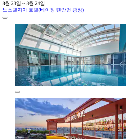
8월 23일 ~ 8월 24일
노스탤지아 호텔(베이징 톈안먼 광장)