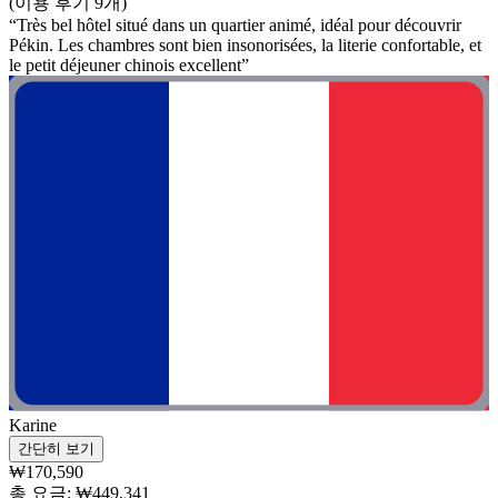
(이용 후기 9개)
“Très bel hôtel situé dans un quartier animé, idéal pour découvrir
Pékin. Les chambres sont bien insonorisées, la literie confortable, et
le petit déjeuner chinois excellent”
Karine
간단히 보기
₩170,590
총 요금: ₩449,341