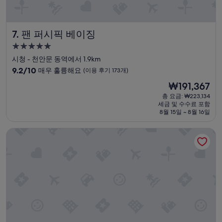
h
어
o
e
디
i
l
에
n
o
팬 퍼시픽 베이징
7. 팬 퍼시픽 베이징
서
g
b
도
b
b
5.0
경
a
y
성
시청 - 천안문 동역에서 1.9km
험
c
a
급
10
할
9.2/10
k
매우 훌륭해요
(이용 후기 173개)
n
숙
점
수
t
d
현
₩191,367
만
없
h
박
c
재
점
는
총 요금: ₩223,134
e
o
시
요
세금 및 수수료 포함
중
환
r
n
설
금
8월 15일 ~ 8월 16일
9.2
대
e
c
₩191,367
점,
였
n
e
르네상스 베이징 왕푸징 호텔
매
습
e
r
우
니
x
n
훌
다
t
h
륭
.
t
o
해
”
i
w
요,
m
w
(이
e
a
용
I
s
후
g
y
기
o
o
173
t