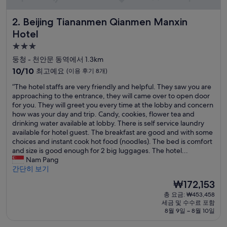
Beijing Tiananmen Qianmen Manxin Hotel
2. Beijing Tiananmen Qianmen Manxin
Hotel
3.0
성
둥청 - 천안문 동역에서 1.3km
급
10
10/10
최고예요
(이용 후기 8개)
숙
점
“
“The hotel staffs are very friendly and helpful. They saw you are
만
박
T
approaching to the entrance, they will came over to open door
점
시
h
for you. They will greet you every time at the lobby and concern
중
설
e
how was your day and trip. Candy, cookies, flower tea and
10.0
h
drinking water available at lobby. There is self service laundry
점,
o
available for hotel guest. The breakfast are good and with some
최
t
choices and instant cook hot food (noodles). The bed is comfort
고
e
and size is good enough for 2 big luggages. The hotel...
예
l
Nam Pang
요,
s
간단히 보기
(이
t
용
현
₩172,153
a
후
재
총 요금: ₩453,458
f
기
요
세금 및 수수료 포함
f
8
금
8월 9일 ~ 8월 10일
s
개)
₩172,153
a