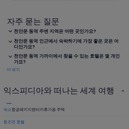
딪
i
쳐
c
서
e
물
자주 묻는 질문
s
이
a
튑
n
천안문 동역 주변 지역은 어떤 곳인가요?
니
d
다
천안문 동역 인근에서 숙박하기에 가장 좋은 곳은 어
i
.
n
디인가요?
”
s
천안문 동역 가까이에서 찾을 수 있는 호텔은 몇 개인
t
가요?
a
n
더 보기
t
c
o
o
익스피디아와 떠나는 세계 여행
k
h
o
t
숙소
항공
패키지
렌터카
휴가용 주택
f
o
둥즈먼 호텔
o