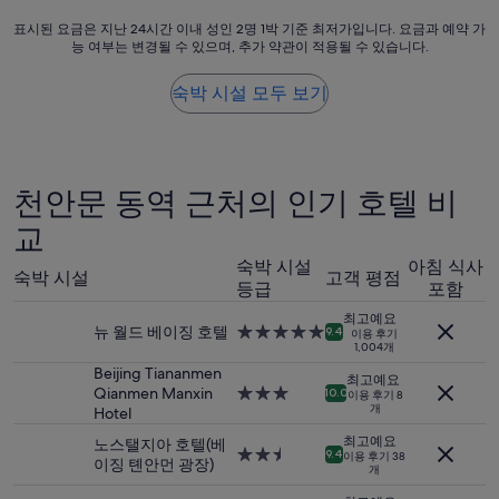
(이
r
s
장
용
e
표
표시된 요금은 지난 24시간 이내 성인 2명 1박 기준 최저가입니다. 요금과 예약 가
s
실
후
,
능 여부는 변경될 수 있으며, 추가 약관이 적용될 수 있습니다.
시
e
휴
기
i
된
l
지
311
n
요
f
숙박 시설 모두 보기
는
개)
c
금
s
재
l
은
e
활
u
지
r
용
d
난
v
된
i
24
i
천안문 동역 근처의 인기 호텔 비
종
n
시
c
이
g
간
교
e
를
a
이
l
사
숙박 시설
아침 식사
c
내
a
숙박 시설
고객 평점
용
h
등급
포함
성
u
하
o
인
n
는
최고예요
c
2
d
뉴 월드 베이징 호텔
5.0
9.4
이용 후기
것
o
명
1,004개
r
성
같
l
1
y
급
Beijing Tiananmen
네
최고예요
a
박
a
숙
Qianmen Manxin
3.0
10.0
이용 후기 8
요
t
기
개
v
박
Hotel
성
.
e
준
a
시
급
5
최고예요
노스탤지아 호텔(베
m
최
i
설
숙
2.5
9.4
성
이용 후기 38
이징 톈안먼 광장)
u
저
l
개
박
성
급
s
가
a
시
급