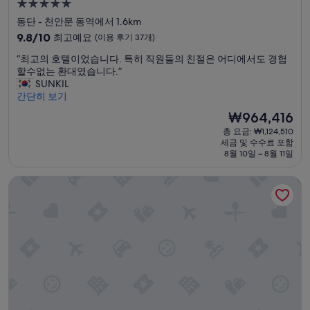
y
5.0
u
w
성
동단 - 천안문 동역에서 1.6km
s
i
급
l
10
9.8/10
l
최고예요
(이용 후기 37개)
y
숙
점
l
“
“최고의 호텔이었습니다. 특히 직원들의 친절은 어디에서도 경험
c
만
g
박
최
할수없는 환대였습니다.”
l
점
r
시
고
SUNKIL
e
중
e
설
의
간단히 보기
a
9.8
e
호
n
점,
t
현
₩964,416
텔
.
최
y
재
총 요금: ₩1,124,510
이
I
고
o
요
세금 및 수수료 포함
었
w
예
u
금
8월 10일 ~ 8월 11일
습
i
요,
e
₩964,416
니
l
(이
v
팬 퍼시픽 베이징
다
l
용
e
.
t
후
r
특
o
기
y
히
t
37
t
직
a
개)
i
원
l
m
들
l
e
의
y
a
친
b
t
절
e
t
은
g