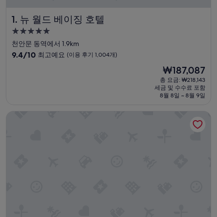
뉴 월드 베이징 호텔
1. 뉴 월드 베이징 호텔
5.0
성
천안문 동역에서 1.9km
급
10
9.4/10
최고예요
(이용 후기 1,004개)
숙
점
현
₩187,087
만
박
재
점
총 요금: ₩218,143
시
요
세금 및 수수료 포함
중
설
금
8월 8일 ~ 8월 9일
9.4
₩187,087
점,
Beijing Tiananmen Qianmen Manxin Hotel
최
고
예
요,
(이
용
후
기
1,004
개)