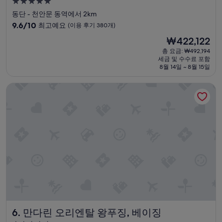
5.0
b
o
성
동단 - 천안문 동역에서 2km
l
v
급
e
10
9.6/10
최고예요
(이용 후기 380개)
e
.
숙
점
r
현
₩422,122
E
만
t
박
재
v
점
총 요금: ₩492,194
o
시
요
e
세금 및 수수료 포함
중
o
설
금
8월 14일 ~ 8월 15일
r
9.6
p
₩422,122
y
점,
e
t
만다린 오리엔탈 왕푸징, 베이징
최
n
h
고
d
i
예
o
n
요,
o
g
(이
r
w
용
f
a
후
o
s
기
r
s
380
y
c
개)
o
r
u
u
.
p
T
u
h
만다린 오리엔탈 왕푸징, 베이징
l
6. 만다린 오리엔탈 왕푸징, 베이징
e
o