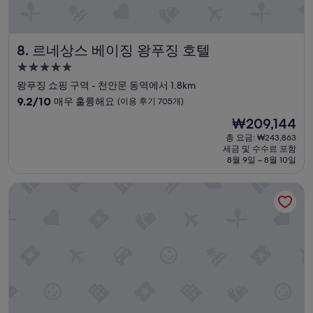
u
개)
o
r
C
d
h
a
르네상스 베이징 왕푸징 호텔
8. 르네상스 베이징 왕푸징 호텔
i
y
n
a
5.0
a
n
성
왕푸징 쇼핑 구역 - 천안문 동역에서 1.8km
.
d
급
10
A
9.2/10
매우 훌륭해요
(이용 후기 705개)
t
숙
점
l
r
현
₩209,144
만
s
박
i
재
점
o
총 요금: ₩243,863
p
시
요
세금 및 수수료 포함
중
t
.
설
금
8월 9일 ~ 8월 10일
9.2
h
C
₩209,144
점,
e
a
그랜드 하얏트 베이징
매
h
n
우
o
d
훌
t
y
륭
e
,
해
l
c
요,
i
o
(이
s
o
용
w
k
후
a
i
기
l
e