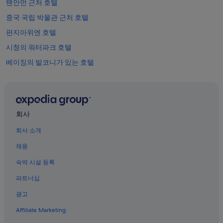
d
톈안먼 근처 호텔
(
중국 국립 박물관 근처 호텔
n
o
판지아위엔 호텔
o
d
시청의 워터파크 호텔
l
베이징의 발코니가 있는 호텔
e
s
쉬안우의 4성급 호텔
)
.
베이하이 공원 근처 호텔
T
시단 쇼핑지구 근처 호텔
h
회사
e
베이징의 게스트하우스
b
회사 소개
e
옹화궁 근처 호텔
d
채용
베이징의 가족 여행 호텔
i
s
숙박 시설 등록
중난하이 근처 호텔
c
파트너십
o
베이징의 수영장이 있는 호텔
m
광고
베이징의 워터파크 호텔
f
o
Affiliate Marketing
베이징 승미 얼 가톨릭 교회 근처 호텔
r