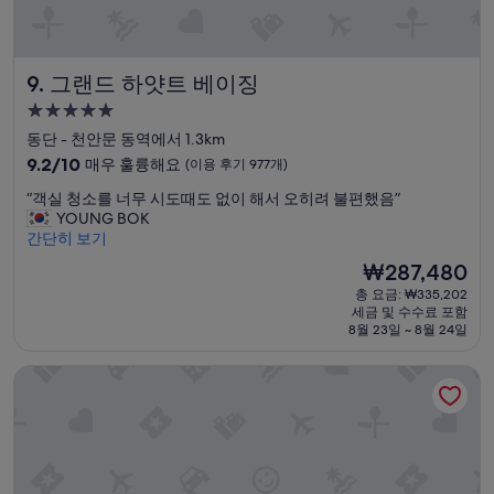
705
k
s
개)
i
,
n
f
g
l
그랜드 하얏트 베이징
9. 그랜드 하얏트 베이징
d
o
i
w
5.0
s
e
성
동단 - 천안문 동역에서 1.3km
t
r
급
a
10
9.2/10
매우 훌륭해요
(이용 후기 977개)
t
n
숙
점
e
“
“객실 청소를 너무 시도때도 없이 해서 오히려 불편했음”
c
만
a
박
객
YOUNG BOK
e
점
a
시
실
간단히 보기
f
중
n
설
청
r
9.2
d
현
₩287,480
소
o
점,
d
재
총 요금: ₩335,202
를
m
매
r
요
세금 및 수수료 포함
너
a
우
i
금
8월 23일 ~ 8월 24일
무
l
훌
n
₩287,480
시
l
륭
k
JW 메리어트 호텔 베이징 센트럴
도
s
해
i
때
o
요,
n
도
r
(이
g
없
t
용
w
이
s
후
a
해
o
기
t