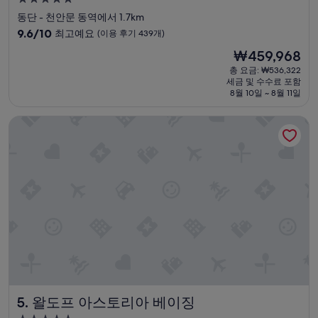
h
o
성
동단 - 천안문 동역에서 1.7km
e
t
급
10
l
9.6/10
최고예요
(이용 후기 439개)
h
숙
점
p
e
현
₩459,968
만
f
박
e
재
점
u
총 요금: ₩536,322
n
시
요
세금 및 수수료 포함
중
l
t
설
금
8월 10일 ~ 8월 11일
9.6
.
r
₩459,968
점,
T
a
왈도프 아스토리아 베이징
최
h
n
고
e
c
예
b
e
요,
e
,
(이
d
t
용
w
h
후
a
e
기
s
y
439
c
w
개)
o
i
m
l
f
l
o
c
r
a
왈도프 아스토리아 베이징
5. 왈도프 아스토리아 베이징
t
m
a
e