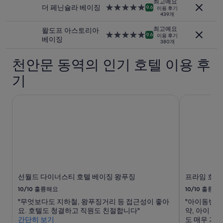
호
최고예요
e
입
b
설
숙
더 페닌슐라 베이징
5.0
9.6
텔
이용 후기
u
니
l
439개
박
성
의
m
다.
e
시
급
화
최고예요
왈도프 아스토리아
,
요
f
설
숙
5.0
장
9.6
이용 후기
베이징
a
금
o
380개
박
성
실
n
과
r
시
급
휴
d
예
h
천안문 동역의 인기 호텔 이용 후
설
숙
지
l
약
o
박
가
o
가
기
t
시
재
t
능
e
설
활
s
여
l
용
선월드 다이너스티 호텔 베이징 왕푸징
프라임 호텔
o
부
g
종
f
는
u
이
d
변
e
라
e
경
s
니
l
될
t
.
i
수
.
.
c
있
T
.
i
으
h
욕
o
며,
e
선월드 다이너스티 호텔 베이징 왕푸징
프라임 호텔
조
u
추
b
수
10/10
훌륭해요
10/10
훌륭해
s
가
r
전
s
"무엇보다도 지하철, 왕푸징거리 등 접근성이 좋아
"아이동반이
약
e
설
t
요. 호텔도 청결하고 직원도 친절합니다"
약, 아이 
관
a
치
r
간단히 보기
도 매우 가
이
k