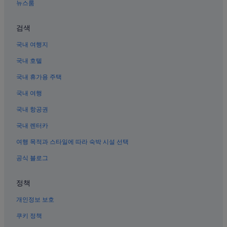
t
베이징 호텔
뉴스룸
a
베이징 시내의 5성급 호텔
n
검색
d
베이징 사범 대학교 근처 호텔
s
국내 여행지
i
베이징의 리조트
z
국내 호텔
베이징 시내의 간이 주방이 있는 호텔
e
i
국내 휴가용 주택
베이징의 간이 주방이 있는 호텔
s
g
국내 여행
베이징의 반려동물 동반 가능 호텔
o
중국 역사박물관 근처 호텔
국내 항공권
o
d
종루와 고루 근처 호텔
국내 렌터카
e
n
베이징의 골프 호텔
여행 목적과 스타일에 따라 숙박 시설 선택
o
베이징 시내의 스파가 있는 리조트 및 호텔
u
공식 블로그
g
베이징의 공항 셔틀 제공 호텔
h
정책
f
베이징의 2성급 호텔
o
개인정보 보호
시청 호텔
r
2
베이징 시내의 3성급 호텔
쿠키 정책
b