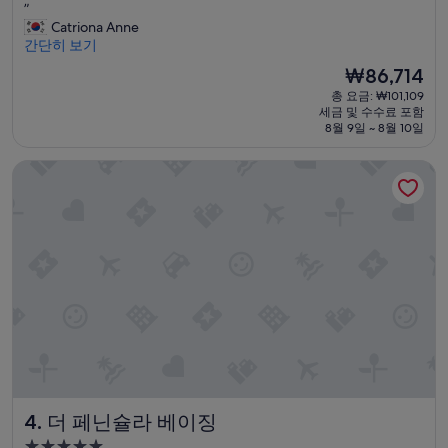
t
”
최
T
a
Catriona Anne
고
h
f
간단히 보기
예
e
f
요,
y
현
₩86,714
a
(이
s
재
총 요금: ₩101,109
t
용
a
요
세금 및 수수료 포함
t
후
w
금
8월 9일 ~ 8월 10일
h
기
y
₩86,714
e
38
o
더 페닌슐라 베이징
h
개)
u
o
a
t
r
e
e
l
a
w
p
e
p
r
r
e
o
k
a
i
c
n
h
d
i
a
n
더 페닌슐라 베이징
4. 더 페닌슐라 베이징
n
g
d
t
5.0