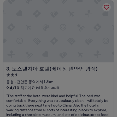
노스탤지아 호텔(베이징 톈안먼 광장)
r
e
v
e
r
y
f
r
i
e
n
d
l
y
노스탤지아 호텔(베이징 톈안먼 광장)
3. 노스탤지아 호텔(베이징 톈안먼 광장)
a
n
2.5
d
성
둥청 - 천안문 동역에서 1.3km
h
급
10
e
9.4/10
최고예요
(이용 후기 38개)
숙
점
l
“
“The staff at the hotel were kind and helpful. The bed was
만
p
박
T
comfortable. Everything was scrupulously clean. I will totally be
점
f
시
h
going back there next time I go to China. Also the hotel is
중
u
설
e
walking distance from all sorts of interesting places to explore,
9.4
l
s
including a chocolate museum, and lots of delicious street food.
점,
.