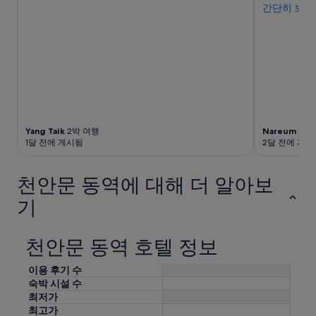
가
e
간단히 보기
적
f
잘
e
용
a
못
t
될
s
되
f
수
t
어
o
있
a
서
o
습
r
그
d
니
e
런
.
다.
g
지
”
o
,
o
물
Yang Taik
2박 여행
Nareum
2박
d
이
1달 전에 게시됨
2달 전에 게시
a
나
n
오
d
면
천안문 동역에 대해 더 알아보
w
서
i
기
배
t
출
h
구
s
천안문 동역 호텔 정보
조
o
절
m
노
이용 후기 수
e
브
숙박 시설 수
c
에
최저가
h
부
최고가
o