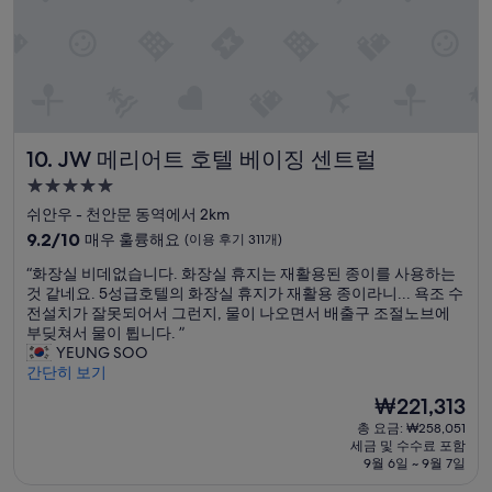
서
f
977
e
오
i
개)
r
히
n
a
려
t
v
불
e
a
편
r
i
했
e
l
음
s
a
JW 메리어트 호텔 베이징 센트럴
10. JW 메리어트 호텔 베이징 센트럴
”
t
b
i
5.0
l
n
e
성
쉬안우 - 천안문 동역에서 2km
g
a
급
10
9.2/10
매우 훌륭해요
(이용 후기 311개)
p
t
숙
점
l
l
“
“화장실 비데없습니다. 화장실 휴지는 재활용된 종이를 사용하는
만
a
박
o
화
것 같네요. 5성급호텔의 화장실 휴지가 재활용 종이라니... 욕조 수
점
c
b
시
장
전설치가 잘못되어서 그런지, 물이 나오면서 배출구 조절노브에
중
e
b
설
실
부딪쳐서 물이 튑니다. ”
9.2
s
y
비
YEUNG SOO
점,
t
.
데
간단히 보기
매
o
T
없
우
e
현
₩221,313
h
습
훌
x
재
e
총 요금: ₩258,051
니
륭
p
요
r
세금 및 수수료 포함
다
해
l
금
e
9월 6일 ~ 9월 7일
.
요,
o
₩221,313
i
화