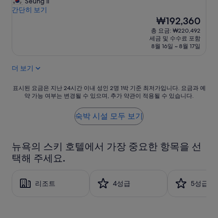
훌
Seung il
점
시
륭
간단히 보기
중
했
설
현
₩192,360
8.8
어
재
점,
총 요금: ₩220,492
요
요
훌
세금 및 수수료 포함
”
금
륭
8월 16일 ~ 8월 17일
₩192,360
해
요,
더 보기
(이
용
표
표시된 요금은 지난 24시간 이내 성인 2명 1박 기준 최저가입니다. 요금과 예
후
약 가능 여부는 변경될 수 있으며, 추가 약관이 적용될 수 있습니다.
시
기
된
986
요
숙박 시설 모두 보기
개)
금
은
지
뉴욕의 스키 호텔에서 가장 중요한 항목을 선
난
택해 주세요.
24
시
간
리조트
4성급
5성급
이
내
성
인