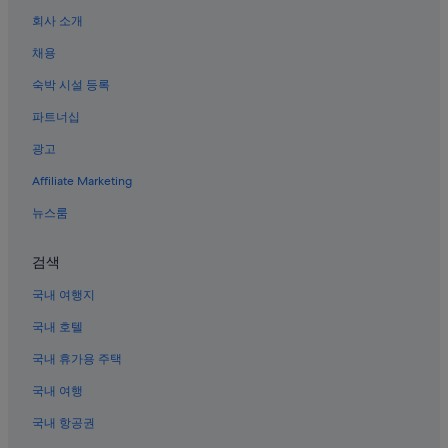
센트럴 뉴욕 시티의 금연 호텔
수
회사 소개
있
뉴욕의 전자레인지 구비 호텔
으
채용
며,
노마드의 허니문 리조트 및 호텔
추
숙박 시설 등록
구세주 교회 근처 호텔
가
약
파트너십
록펠러 센터 근처 호텔
관
이
광고
맨해튼 호텔
적
Affiliate Marketing
미드타운의 간이 주방이 있는 호텔
용
될
미드타운의 스파가 있는 리조트 및 호텔
뉴스룸
수
있
47 - 50 Sts - Rockefeller Center 역의 개인 별장
습
검색
헬스 키친 호텔
니
다.
국내 여행지
마담 투소 밀랍인형 박물관 근처 호텔
국내 호텔
뉴욕의 Starwood Capital 호텔
국내 휴가용 주택
헬스 키친의 5성급 호텔
국내 여행
한인타운 호텔
헬스 키친의 럭셔리 호텔
국내 항공권