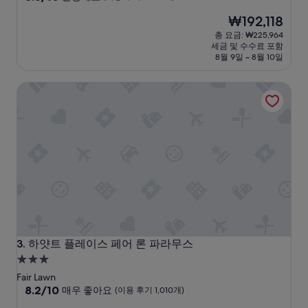
점
숙
현
₩192,118
만
박
재
점
총 요금: ₩225,964
시
요
중
세금 및 수수료 포함
설
금
8.8
8월 9일 ~ 8월 10일
₩192,118
점,
훌
하얏트 플레이스 페어 론 파라무스
륭
해
요,
(이
용
후
기
2,399
개)
하얏트 플레이스 페어 론 파라무스
3. 하얏트 플레이스 페어 론 파라무스
3.0
성
Fair Lawn
급
10
8.2/10
매우 좋아요
(이용 후기 1,010개)
점
숙