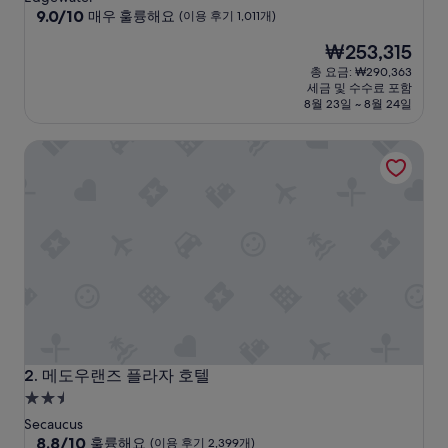
급
10
9.0/10
매우 훌륭해요
(이용 후기 1,011개)
점
숙
현
₩253,315
만
박
재
점
총 요금: ₩290,363
시
요
중
세금 및 수수료 포함
설
금
9.0
8월 23일 ~ 8월 24일
₩253,315
점,
매
메도우랜즈 플라자 호텔
우
훌
륭
해
요,
(이
용
후
기
1,011
개)
메도우랜즈 플라자 호텔
2. 메도우랜즈 플라자 호텔
2.5
성
Secaucus
급
10
8.8/10
훌륭해요
(이용 후기 2,399개)