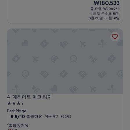
현
₩180,533
만
박
재
점
총 요금: ₩206,936
시
요
중
세금 및 수수료 포함
설
금
8.2
8월 30일 ~ 8월 31일
₩180,533
점,
매
메리어트 파크 리지
우
좋
아
요,
(이
용
후
기
1,010
개)
메리어트 파크 리지
4. 메리어트 파크 리지
3.5
성
Park Ridge
급
10
8.8/10
훌륭해요
(이용 후기 986개)
점
숙
“
“훌륭했어요”
만
박