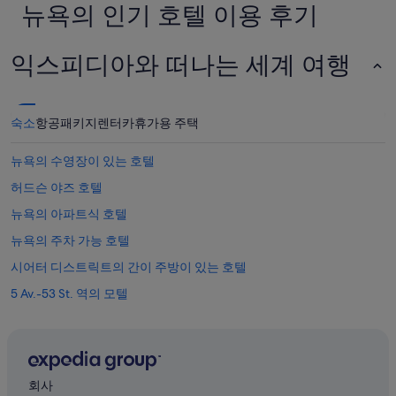
2
뉴욕의 인기 호텔 이용 후기
명
1
박
익스피디아와 떠나는 세계 여행
기
준
최
저
숙소
항공
패키지
렌터카
휴가용 주택
가
입
뉴욕의 수영장이 있는 호텔
니
다.
허드슨 야즈 호텔
요
금
뉴욕의 아파트식 호텔
과
뉴욕의 주차 가능 호텔
예
약
시어터 디스트릭트의 간이 주방이 있는 호텔
가
능
5 Av.-53 St. 역의 모텔
여
뉴욕의 4성급 호텔
부
는
센트럴 뉴욕 시티의 스파가 있는 리조트 및 호텔
변
경
브로드웨이 근처 호텔
될
회사