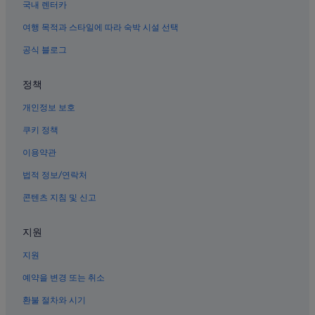
뉴욕의 가족 여행 호텔
국내 렌터카
한인타운의 간이 주방이 있는 호텔
여행 목적과 스타일에 따라 숙박 시설 선택
시어터 디스트릭트의 4성급 호텔
공식 블로그
5 Av 역의 모텔
정책
5번가-59번가 역 근처 호텔
개인정보 보호
맨해튼 크루즈 터미널 근처 호텔
성 미카엘 교회 근처 호텔
쿠키 정책
7 Av. 역의 게스트하우스
이용약관
뉴욕의 개인 별장
법적 정보/연락처
미드타운의 가족 여행 호텔
콘텐츠 지침 및 신고
뉴욕의 3성급 호텔
지원
센트럴 뉴욕 시티의 사우나가 있는 호텔
지원
미드타운의 4성급 호텔
뉴욕의 바닷가 호텔
예약을 변경 또는 취소
뉴욕의 모텔
환불 절차와 시기