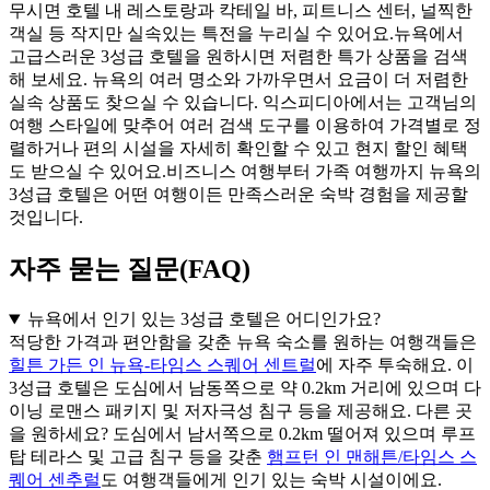
무시면 호텔 내 레스토랑과 칵테일 바, 피트니스 센터, 널찍한
객실 등 작지만 실속있는 특전을 누리실 수 있어요.뉴욕에서
고급스러운 3성급 호텔을 원하시면 저렴한 특가 상품을 검색
해 보세요. 뉴욕의 여러 명소와 가까우면서 요금이 더 저렴한
실속 상품도 찾으실 수 있습니다. 익스피디아에서는 고객님의
여행 스타일에 맞추어 여러 검색 도구를 이용하여 가격별로 정
렬하거나 편의 시설을 자세히 확인할 수 있고 현지 할인 혜택
도 받으실 수 있어요.비즈니스 여행부터 가족 여행까지 뉴욕의
3성급 호텔은 어떤 여행이든 만족스러운 숙박 경험을 제공할
것입니다.
자주 묻는 질문(FAQ)
뉴욕에서 인기 있는 3성급 호텔은 어디인가요?
적당한 가격과 편안함을 갖춘 뉴욕 숙소를 원하는 여행객들은
힐튼 가든 인 뉴욕-타임스 스퀘어 센트럴
에 자주 투숙해요. 이
3성급 호텔은 도심에서 남동쪽으로 약 0.2km 거리에 있으며 다
이닝 로맨스 패키지 및 저자극성 침구 등을 제공해요. 다른 곳
을 원하세요? 도심에서 남서쪽으로 0.2km 떨어져 있으며 루프
탑 테라스 및 고급 침구 등을 갖춘
햄프턴 인 맨해튼/타임스 스
퀘어 센추럴
도 여행객들에게 인기 있는 숙박 시설이에요.