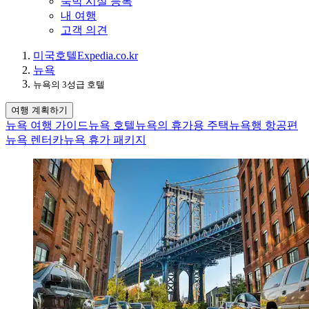
숙박 시설 등록
내 여행
고객 의견
미국
호텔
Expedia.co.kr
뉴욕
뉴욕의 3성급 호텔
여행 계획하기
뉴욕 여행 가이드
뉴욕 호텔
뉴욕의 휴가용 주택
뉴욕행 항공편
뉴욕 렌터카
뉴욕 휴가 패키지