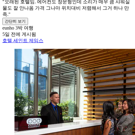
"오래된 호텔임. 에어컨도 창문형인데 소리가 매우 큼 샤워실
물도 잘 안나옴 가격 그나마 위치대비 저렴해서 그거 하나 만
족."
간단히 보기
eunho
3박 여행
5일 전에 게시됨
호텔 세인트 제임스