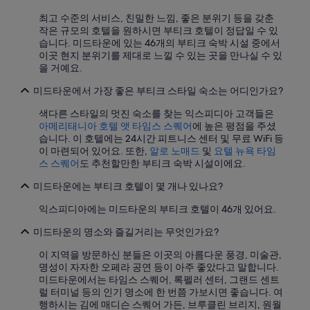
부
는
최고 수준의 서비스, 친밀한 느낌, 좋은 분위기 등을 갖춘
변
작은 규모의 호텔을 원하시면 부티크 호텔이 정답일 수 있
경
습니다. 미드타운에 있는 46개의 부티크 숙박 시설 중에서
될
이곳 현지 분위기를 제대로 느낄 수 있는 곳을 만나실 수 있
수
을 거예요.
있
으
미드타운에서 가장 좋은 부티크 스타일 숙소는 어디인가요?
며,
추
색다른 스타일의 멋진 숙소를 찾는 익스피디아 고객들은
가
아메리태니아 호텔 앳 타임스 스퀘어
에 높은 평점을 주셨
약
습니다. 이 호텔에는 24시간 피트니스 센터 및 무료 WiFi 등
관
이 마련되어 있어요. 또한,
알로 노매드
및
요텔 뉴욕 타임
이
스 스퀘어
도 추천할만한 부티크 숙박 시설이에요.
적
미드타운에는 부티크 호텔이 몇 개나 있나요?
용
될
익스피디아에는 미드타운의 부티크 호텔이 46개 있어요.
수
있
미드타운의 명소와 즐길거리는 무엇인가요?
습
니
이 지역을 방문하신 분들은 이곳의 아름다운 풍경, 미술관,
다.
명성이 자자한 오페라 공연 등이 아주 좋았다고 말합니다.
미드타운에서는 타임스 스퀘어, 록펠러 센터, 그랜드 센트
럴 터미널 등의 인기 명소에 한 번쯤 가보시면 좋습니다. 여
행하시는 김에 매디슨 스퀘어 가든, 브루클린 브리지, 원월