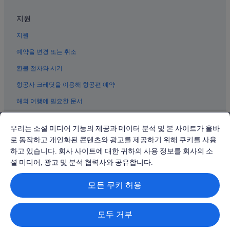
미드타운의 사우나가 있는 호텔
지원
미드타운의 허니문 리조트 및 호텔
지원
5번가-59번가 역의 아파트식 호텔
그랜드 센트럴 터미널 근처 호텔
예약을 변경 또는 취소
뉴욕의 저렴한 호텔
환불 절차와 시기
성 박물관 근처 호텔
항공사 크레딧을 이용해 항공편 예약
센트럴 뉴욕 시티의 저렴한 호텔
해외 여행에 필요한 문서
뉴욕의 럭셔리 호텔
우리는 소셜 미디어 기능의 제공과 데이터 분석 및 본 사이트가 올바
7 Av. 역의 개인 별장
로 동작하고 개인화된 콘텐츠와 광고를 제공하기 위해 쿠키를 사용
뉴욕 호텔
하고 있습니다. 회사 사이트에 대한 귀하의 사용 정보를 회사의 소
© 2026 Expedia, Inc., Expedia Group 계열사. All rights reserved.
메모리즈 오브 뉴욕 근처 호텔
Expedia 및 비행기 로고는 Expedia, Inc.의 상표 또는 등록 상표입니다.
셜 미디어, 광고 및 분석 협력사와 공유합니다.
분쟁 해결: 전화: 02-3480-0118, 이메일: travel@support.expedia.co.kr
미드타운의 로맨틱 호텔
트래블파트너익스체인지코리아 주식회사. 사업자등록번호: 821-88-01025
모든 쿠키 허용
익스피디아트래블코리아 주식회사, 서울특별시 종로구 종로5길 7(청진동).
민스코프 극장 근처 호텔
사업자등록번호: 724-86-00245.
관광사업자등록번호: 제2016-000008호, 통신판매업신고번호: 2015-서울
Lexington Av.-63 St. 역의 타운하우스
종로-1091, 대표이사: 정경륜
모두 거부
뉴욕의 Hyatt Hotels