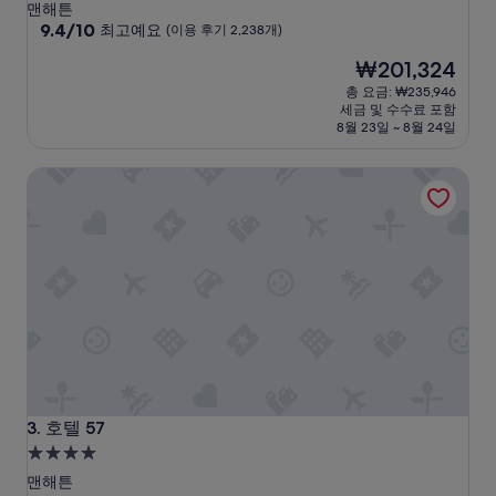
성
맨해튼
급
10
9.4/10
최고예요
(이용 후기 2,238개)
점
숙
현
₩201,324
만
박
재
점
총 요금: ₩235,946
시
요
중
세금 및 수수료 포함
설
금
9.4
8월 23일 ~ 8월 24일
₩201,324
점,
최
호텔 57
고
예
요,
(이
용
후
기
2,238
개)
호텔 57
3. 호텔 57
4.0
성
맨해튼