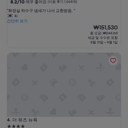
급
10
8.2/10
매우 좋아요
(이용 후기 1,069개)
점
숙
“
“화장실 하수구 냄새가 나서 교환받음. ”
만
박
화
ki
점
시
장
간단히 보기
중
실
설
현
₩151,530
8.2
하
재
점,
총 요금: ₩244,165
수
요
매
세금 및 수수료 포함
구
금
우
8월 31일 ~ 9월 1일
냄
₩151,530
좋
새
아
더 뮤즈 뉴욕
가
요,
나
(이
서
용
교
후
환
기
받
1,069
음
개)
.
”
더 뮤즈 뉴욕
4. 더 뮤즈 뉴욕
4.0