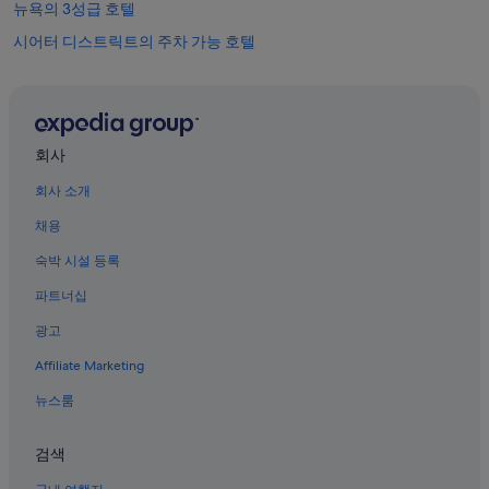
뉴욕의 3성급 호텔
시어터 디스트릭트의 주차 가능 호텔
뉴욕의 해변 호텔
센트럴 뉴욕 시티의 반려동물 동반 가능 호텔
그랜드 센트럴 마켓 근처 호텔
회사
뉴욕의 주차 가능 호텔
회사 소개
헬스 키친의 로맨틱 호텔
채용
미드타운 호텔
숙박 시설 등록
해머스타인 볼룸 근처 호텔
파트너십
한인타운의 간이 주방이 있는 호텔
광고
미드타운 이스트 호텔
Affiliate Marketing
시어터 디스트릭트의 온수 욕조가 있는 호텔
플랫아이언 지구의 스파가 있는 리조트 및 호텔
뉴스룸
뉴욕의 Kimpton Hotels
검색
뉴욕의 금연 호텔