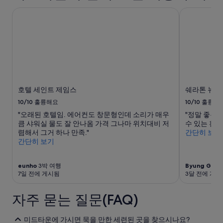
이
호텔 세인트 제임스
쉐라톤 뉴욕
내
성
인
2
명
1
박
기
준
호텔 세인트 제임스
쉐라톤 뉴욕
최
10/10
훌륭해요
10/10
훌륭해
저
"오래된 호텔임. 에어컨도 창문형인데 소리가 매우
"정말 좋은
가
큼 샤워실 물도 잘 안나옴 가격 그나마 위치대비 저
수 있는 환상의
입
렴해서 그거 하나 만족."
간단히 보기
니
간단히 보기
다.
요
금
eunho
3박 여행
Byung Gab
4
과
7일 전에 게시됨
3달 전에 게시
예
약
자주 묻는 질문(FAQ)
가
능
여
미드타운에 가시면 묵을 만한 세련된 곳을 찾으시나요?