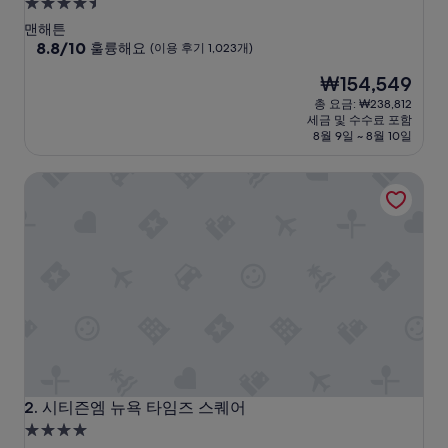
4.5
성
맨해튼
급
10
8.8/10
훌륭해요
(이용 후기 1,023개)
점
숙
현
₩154,549
만
박
재
점
총 요금: ₩238,812
시
요
중
세금 및 수수료 포함
설
금
8.8
8월 9일 ~ 8월 10일
₩154,549
점,
훌
시티즌엠 뉴욕 타임즈 스퀘어
륭
해
요,
(이
용
후
기
1,023
개)
시티즌엠 뉴욕 타임즈 스퀘어
2. 시티즌엠 뉴욕 타임즈 스퀘어
4.0