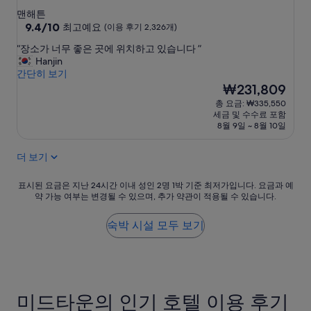
성
맨해튼
급
10
9.4/10
최고예요
(이용 후기 2,326개)
점
숙
“
“장소가 너무 좋은 곳에 위치하고 있습니다 ”
만
박
장
Hanjin
점
시
소
간단히 보기
중
가
설
현
₩231,809
9.4
너
재
점,
총 요금: ₩335,550
무
요
최
세금 및 수수료 포함
좋
금
고
8월 9일 ~ 8월 10일
은
₩231,809
예
곳
요,
더 보기
에
(이
위
용
치
표
표시된 요금은 지난 24시간 이내 성인 2명 1박 기준 최저가입니다. 요금과 예
후
약 가능 여부는 변경될 수 있으며, 추가 약관이 적용될 수 있습니다.
하
시
기
고
된
2,326
있
요
숙박 시설 모두 보기
개)
습
금
니
은
다
지
”
난
24
미드타운의 인기 호텔 이용 후기
시
간