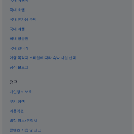
국내 여행지
미드타운의 MOXY 호텔
국내 호텔
라디오 시티 음악당 근처 호텔
국내 휴가용 주택
뉴욕의 모텔
국내 여행
센트럴 뉴욕 시티의 사우나가 있는 호텔
뉴욕의 허니문 리조트 및 호텔
국내 항공권
브로드웨이 극장 근처 호텔
국내 렌터카
재즈 갤러리 근처 호텔
여행 목적과 스타일에 따라 숙박 시설 선택
구세주 교회 근처 호텔
공식 블로그
센트럴 뉴욕 시티의 웨딩 호텔
정책
뉴욕의 공항 셔틀 제공 호텔
개인정보 보호
뉴욕의 호스텔
뉴욕의 Empire Hotel Group
쿠키 정책
스테이지 42 근처 호텔
이용약관
Grand Central - 42 St. 역 근처 호텔
법적 정보/연락처
맨해튼 크루즈 터미널 근처 호텔
콘텐츠 지침 및 신고