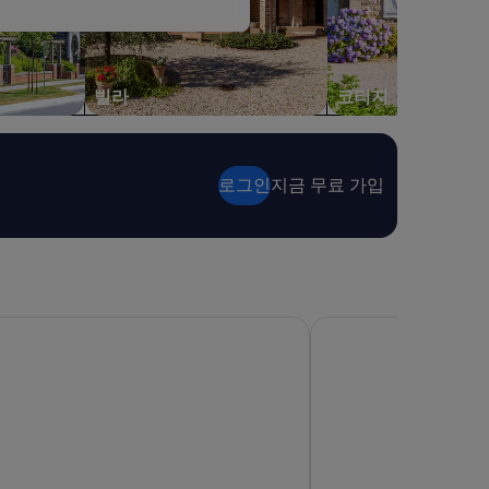
빌라
코티지
로그인
지금 무료 가입
드타운
포드 타임스 스퀘어