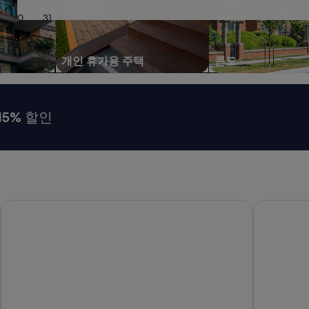
30
31
개인 휴가용 주택
콘도
15% 할인
더블트리 바이 힐튼 뉴욕 타임스 스퀘어 사우스
아를로 미