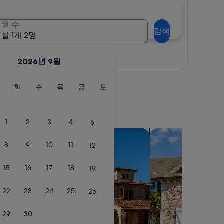
원 수
검색
실 1개 2명
지도로 보기
2026년 9월
월
화
수
목
금
토
화
수
목
금
토
요
요
요
요
요
요
일
일
일
일
일
일
1
2
3
4
5
빌라 검색
코티지 검색
8
9
10
11
12
15
16
17
18
19
22
23
24
25
26
29
30