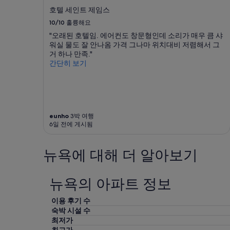
호텔 세인트 제임스
10/10
훌륭해요
"오래된 호텔임. 에어컨도 창문형인데 소리가 매우 큼 샤
워실 물도 잘 안나옴 가격 그나마 위치대비 저렴해서 그
거 하나 만족."
간단히 보기
eunho
3박 여행
6일 전에 게시됨
뉴욕에 대해 더 알아보기
뉴욕의 아파트 정보
이용 후기 수
숙박 시설 수
최저가