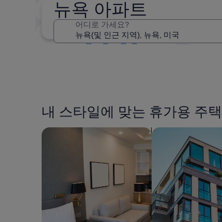
뉴욕 아파트
2주 이내
8월 21일 - 8월 23일
어디로 가세요?
3개월 이내
10월 30일 - 11월 1일
내 스타일에 맞는 휴가용 주택
아파트식 호텔 검색
아파트 검색