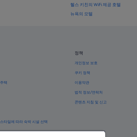
헬스 키친의 WiFi 제공 호텔
뉴욕의 모텔
뉴욕의 게스트하우스
시어터 디스트릭트의 아침 식사 제
에델 베리모어 극장 근처 호텔
성 미카엘 교회 근처 호텔
정책
센트럴 뉴욕 시티의 수영장이 있는 
개인정보 보호
뉴욕의 3성급 호텔
쿠키 정책
헬스 키친의 해변 호텔
 주택
이용약관
뉴욕의 저렴한 호텔
법적 정보/연락처
47 - 50 Sts - Rockefeller Cente
콘텐츠 지침 및 신고
가먼트 디스트릭트의 럭셔리 호텔
57 St. 역의 타운하우스
 스타일에 따라 숙박 시설 선택
미드타운 웨스트의 5성급 호텔
뉴욕 호텔