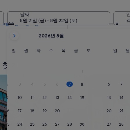
2개월 이내
10월 2일 - 10월 4일
날짜
인
4개월 이내
8월 21일 (금) - 8월 22일 (토)
객
11월 27일 - 11월 29일
현
2026년 8월
재
2026
August
일
월
화
수
목
금
토
일
일
월
화
수
목
금
토
일
월
요
요
요
요
요
요
요
요
및
일
일
일
일
일
일
일
일
2026
 찾기
September
1
이
개인 휴가용 주택 검색
콘도 검색
표
2
3
4
5
6
7
6
7
8
시
되
9
10
11
12
13
14
13
14
15
고
있
16
17
18
19
20
21
20
21
22
습
니
23
24
25
26
27
28
27
28
29
다.