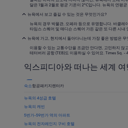
달은 1월과 2월로 평균 기온이 2°C입니다. 뉴욕의 연평균
뉴욕에서 보고 즐길 수 있는 것은 무엇인가요?
뉴욕의 경우 박물관, 오페라 등으로 유명합니다. 바클레이
타임스 스퀘어 및 매디슨 스퀘어 가든 같은 또 다른 시내
뉴욕에 가고, 현지에서 돌아다니는데 가장 좋은 방법은 
이용할 수 있는 교통수단을 조금만 안다면, 고민하지 않고 쉽
테터버러 공항 (TEB)도 이용하실 수 있어요. Times Sq. - 42 S
익스피디아와 떠나는 세계 여
숙소
항공
패키지
렌터카
뉴욕의 4성급 호텔
뉴욕의 캐빈
5번가-59번가 역의 아파트
뉴욕의 전자레인지 구비 호텔