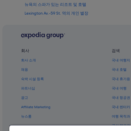
뉴욕의 스파가 있는 리조트 및 호텔
Lexington Av.-59 St. 역의 개인 별장
스웨디시 코티지 마리오네트 시어터 근처 호텔
뉴욕의 MOXY 호텔
뉴욕의 웨딩 호텔
미드타운 이스트의 5성급 호텔
회사
검색
뉴욕의 개인 별장
회사 소개
국내 여행지
3번가 역의 아파트식 호텔
채용
국내 호텔
7 Av. 역의 개인 별장
숙박 시설 등록
국내 휴가용
뉴욕의 Empire Hotel Group
파트너십
국내 여행
미드타운 웨스트의 3성급 호텔
광고
국내 항공권
5 Av 역의 모텔
Affiliate Marketing
국내 렌터카
Astor Pl. 역의 타운하우스
뉴스룸
여행 목적과
뉴욕의 아파트식 호텔
공식 블로그
57 St. - 7 Av 역의 아파트식 호텔