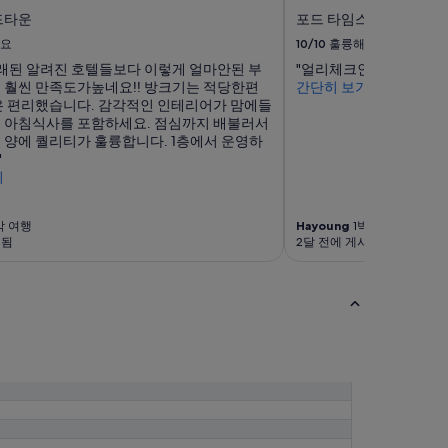
드타운
포드 타임스 스퀘어
요
10/10
훌륭해요
래된 알려진 호텔들보다 이렇게 얼마안된 부
"얼리체크인도 해주시고 
 훨씬 만족도가높네요!! 방크기는 적당한편
간단히 보기
은 편리했습니다. 감각적인 인테리어가 맘에들
꼭! 아침식사를 포함하세요. 점심까지 배불러서
양에 퀄리티가 훌륭합니다. 1층에서 운영하
"
기
박 여행
Hayoung
1박 여행
시됨
2달 전에 게시됨