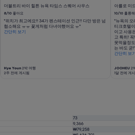
더블트리 바이 힐튼 뉴욕 타임스 스퀘어 사우스
아를로 미
8/10
좋아요
10/10
훌륭해
"위치가 최고에요!! 34가 펜스테이션 인근!! 다만 방은 넘
"뉴욕의 오
협소해요 ㅠㅠ 꽃게처럼 다녀야했어요 ㅠ"
티크호텔이
간단히 보기
이고 사용
고 특히! 
못먹을정도 
는 바도 굳!
간단히 보
Hye Youn
2박 여행
JOOHEU
2
2주 전에 게시됨
1달 전에 게
73
9,366
₩79,258