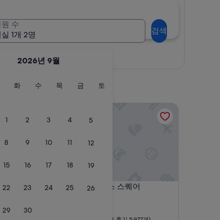
원 수
검색
실 1개 2명
지도로 보기
2026년 9월
월
화
수
목
금
토
화
수
목
금
토
요
요
요
요
요
요
일
일
일
일
일
일
퀘어
호텔 에디슨 타임스 스퀘어
1
2
3
4
5
8
9
10
11
12
15
16
17
18
19
퀘어
호텔 에디슨 타임스 스퀘어
 스퀘어
4. 호텔 에디슨 타임스 스퀘어
22
23
24
25
26
4.0
성
29
30
맨해튼
급
10
8.6/10
훌륭해요
,165개)
(이용 후기 5,977개)