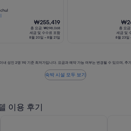
점
숙
만
박
chul
점
시
기
중
현
설
현
₩255,419
₩26
9.4
재
재
점,
총 요금: ₩298,068
총 요금:
요
요
최
세금 및 수수료 포함
세금 및 
금
금
고
8월 20일 ~ 8월 21일
8월 23일 
₩255,419
₩264
예
요,
(이
용
이내 성인 2명 1박 기준 최저가입니다. 요금과 예약 가능 여부는 변경될 수 있으며, 추
후
기
2,148
숙박 시설 모두 보기
개)
텔 이용 후기
하얏트 센트릭 타임스 스퀘어 뉴욕
쉐라톤 뉴욕