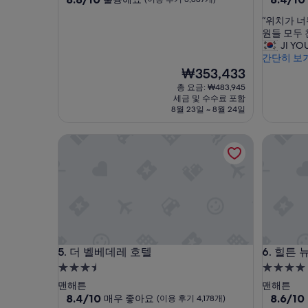
점
점
숙
숙
“
“위치가 너
만
만
박
박
위
원들 모두 
점
점
시
시
치
JI Y
중
중
가
간단히 보
설
설
8.8
8.4
너
현
₩353,433
점,
점,
무
재
훌
매
총 요금: ₩483,945
좋
요
륭
우
세금 및 수수료 포함
았
금
해
좋
8월 23일 ~ 8월 24일
고
₩353,433
요,
아
,
(이
요,
더 벨베데레 호텔
힐튼 뉴욕
아
용
(이
침
후
용
조
기
후
식
3,887
기
도
개)
6,289
잘
개)
나
오
고
더 벨베데레 호텔
힐튼 뉴욕
5. 더 벨베데레 호텔
6. 힐튼
직
3.5
4.0
원
들
성
성
맨해튼
맨해튼
모
급
10
급
10
8.4/10
8.6/10
매우 좋아요
(이용 후기 4,178개)
두