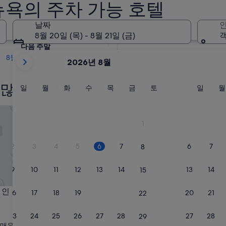
뉴욕의 주차 가능 호텔
내일
날짜
인
8월 7일 - 8월 8일
8월 20일 (목) - 8월 21일 (금)
객
다음 주말
현
8월 14일 - 8월 16일
2026년 8월
재
2026
많은 주차 호텔
August
일
월
화
수
목
금
토
일
일
월
화
수
목
금
토
일
월
요
요
요
요
요
요
요
요
및
일
일
일
일
일
일
일
일
2026
 뉴욕 타임스 스퀘어
템포 바이 힐튼 뉴욕 타임스 스
September
1
이
표
2
3
4
5
6
7
6
7
8
시
되
9
10
11
12
13
14
13
14
15
고
있
 뉴욕 타임스 스퀘어
템포 바이 힐튼 뉴욕 타임스 스
턴 인 뉴욕 타임스 스퀘어
3. 템포 바이 힐튼 뉴욕 타임스
16
17
18
19
20
21
20
21
22
습
4.0
니
성
23
24
25
26
27
28
27
28
맨해튼
29
다.
급
10
9.2/10
매우 좋아요
매우 훌륭해요
(이용 후기 6,289개)
(이용 후기 6