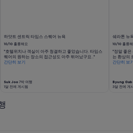
하얏트 센트릭 타임스 스퀘어 뉴욕
쉐라톤 뉴욕
10/10
훌륭해요
10/10
훌륭해
"호텔위치나 객실이 아주 청결하고 좋았습니다. 타임스
"정말 좋은
퀘어의 원하는 장소의 접근성도 아주 뛰어났구요.."
는 환상의 로
간단히 보기
간단히 보
Suk Joo
7박 여행
Byung Gab
1달 전에 게시됨
3달 전에 게
행