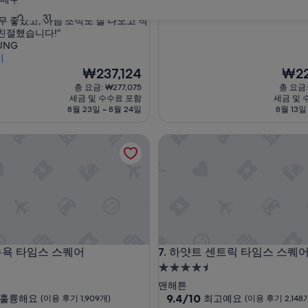
점
숙
30
31
무 좋았고, 아침 조식도 잘 나오고 직
만
박
친절했습니다!”
점
시
OUNG
중
기
설
9.2
현
현
₩237,124
₩22
점,
재
재
매
총 요금: ₩277,075
총 요금: 
요
요
우
세금 및 수수료 포함
세금 및 
금
금
훌
8월 23일 ~ 8월 24일
8월 13일
₩237,124
₩220
륭
해
 타임스 스퀘어
하얏트 센트릭 타임스 스퀘어 
요,
(이
용
후
기
6,165
개)
 타임스 스퀘어
하얏트 센트릭 타임스 스퀘어 
 뉴욕 타임스 스퀘어
7. 하얏트 센트릭 타임스 스퀘
4.5
성
맨해튼
급
10
9.4/10
훌륭해요
최고예요
(이용 후기 1,909개)
(이용 후기 2,148