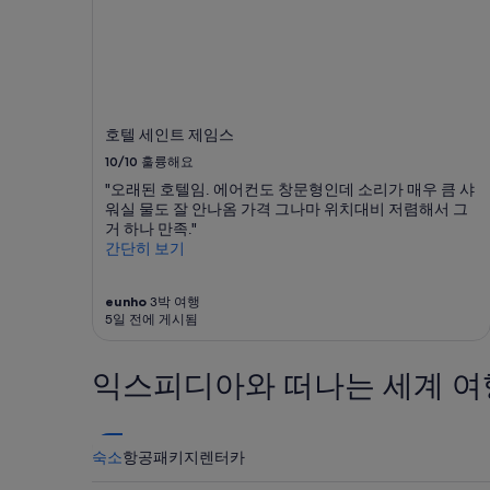
인
2
명
1
박
기
호텔 세인트 제임스
준
최
10/10
훌륭해요
저
"오래된 호텔임. 에어컨도 창문형인데 소리가 매우 큼 샤
가
워실 물도 잘 안나옴 가격 그나마 위치대비 저렴해서 그
입
거 하나 만족."
니
간단히 보기
다.
요
금
eunho
3박 여행
과
5일 전에 게시됨
예
약
가
익스피디아와 떠나는 세계 여
능
여
부
는
숙소
항공
패키지
렌터카
변