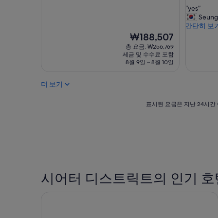
점
점
숙
숙
친
“
“yes”
만
만
박
박
절
y
Seung
점
점
했
시
시
e
간단히 보
중
중
습
s
설
현
설
₩188,507
8.4
8.6
니
”
재
점,
점,
총 요금: ₩256,769
다
요
매
훌
세금 및 수수료 포함
!
금
우
륭
8월 9일 ~ 8월 10일
”
₩188,507
좋
해
아
요,
더 보기
요,
(이
(이
용
표
표시된 요금은 지난 24시간 
용
후
시
후
기
된
기
1,909
요
4,178
개)
금
개)
은
지
난
24
시어터 디스트릭트의 인기 호
시
간
호텔 세인트 제임스
이
내
성