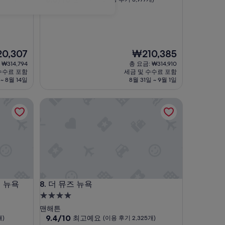
점
숙
만
박
점
시
중
설
8.6
현
0,307
₩210,385
점,
재
훌
₩314,794
총 요금: ₩314,910
요
륭
수수료 포함
세금 및 수수료 포함
금
해
 ~ 8월 14일
8월 31일 ~ 9월 1일
,307
₩210,385
요,
(이
뉴욕
더 뮤즈 뉴욕
용
후
기
5,977
개)
뉴욕
더 뮤즈 뉴욕
어 뉴욕
8. 더 뮤즈 뉴욕
4.0
성
맨해튼
급
10
9.4/10
최고예요
개)
(이용 후기 2,325개)