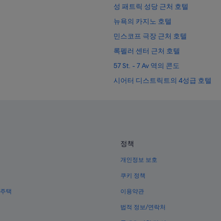
성 패트릭 성당 근처 호텔
뉴욕의 카지노 호텔
민스코프 극장 근처 호텔
록펠러 센터 근처 호텔
57 St. - 7 Av 역의 콘도
시어터 디스트릭트의 4성급 호텔
뉴욕의 Four Seasons 호텔
미드타운 웨스트의 간이 주방이 있
뉴욕 호텔
뉴욕의 Kimpton Hotels
정책
첼시의 골프 호텔
개인정보 보호
한인타운의 3성급 호텔
쿠키 정책
뉴욕의 발코니가 있는 호텔
 주택
이용약관
미드타운 이스트의 허니문 리조트 
법적 정보/연락처
뉴욕 공공도서관 근처 호텔