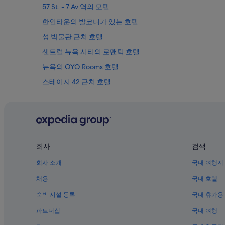
경
57 St. - 7 Av 역의 모텔
될
수
한인타운의 발코니가 있는 호텔
있
성 박물관 근처 호텔
으
며,
센트럴 뉴욕 시티의 로맨틱 호텔
추
가
뉴욕의 OYO Rooms 호텔
약
스테이지 42 근처 호텔
관
이
시어터 디스트릭트 호텔
적
용
현대 미술관 근처 호텔
될
스튜디오 54 근처 호텔
수
있
뉴욕의 웨딩 호텔
습
회사
검색
니
맨해튼 호텔
회사 소개
국내 여행지
다.
시어터 디스트릭트의 공항 셔틀 제공 호텔
채용
국내 호텔
성 미카엘 교회 근처 호텔
숙박 시설 등록
국내 휴가용
크라이슬러 빌딩 근처 호텔
파트너십
국내 여행
센트럴 뉴욕 시티의 럭셔리 호텔