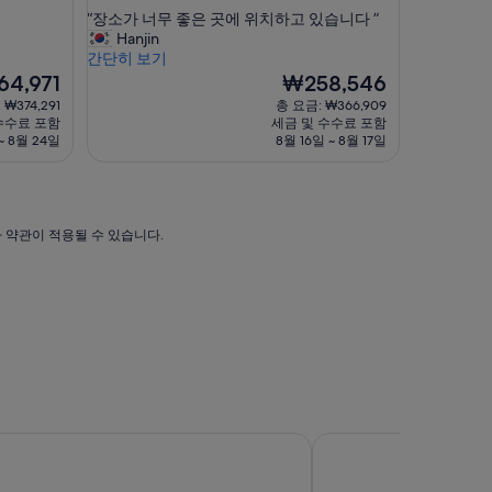
점
숙
“
“장소가 너무 좋은 곳에 위치하고 있습니다 ”
만
박
장
Hanjin
점
시
소
간단히 보기
중
가
설
현
4,971
₩258,546
9.4
너
재
점,
 ₩374,291
총 요금: ₩366,909
무
요
최
수수료 포함
세금 및 수수료 포함
좋
금
고
~ 8월 24일
8월 16일 ~ 8월 17일
은
,971
₩258,546
예
곳
요,
에
(이
위
용
치
가 약관이 적용될 수 있습니다.
후
하
기
고
2,325
있
개)
습
니
다
”
 타임스 스퀘어 호텔
파라마운트 타임스 스퀘