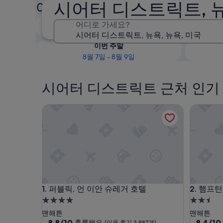
시어터 디스트릭트, 
여부 확인
오늘 밤
어디로 가세요?
8월 6일 - 8월 7일
이번 주말
8월 7일 - 8월 9일
시어터 디스트릭트 근처 인기 
퍼블릭, 언 이안 슈레거 호텔
햄프턴 인
퍼블릭, 언 이안 슈레거 호텔
햄프턴 인
1. 퍼블릭, 언 이안 슈레거 호텔
2. 햄프
4.0
2.5
성
성
맨해튼
맨해튼
급
10
급
10
8.8/10
8.4/10
훌륭해요
(이용 후기 3,887개)