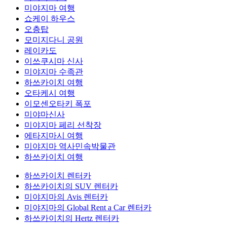
미야지마 여행
쇼케이 하우스
오층탑
모미지다니 공원
레이카도
이쓰쿠시마 신사
미야지마 수족관
하쓰카이치 여행
오타케시 여행
이모센오타키 폭포
미야마신사
미야지마 페리 선착장
에타지마시 여행
미야지마 역사민속박물관
하쓰카이치 여행
하쓰카이치 렌터카
하쓰카이치의 SUV 렌터카
미야지마의 Avis 렌터카
미야지마의 Global Rent a Car 렌터카
하쓰카이치의 Hertz 렌터카