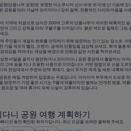
공원(단풍나무 공원)은 유명한 이스쿠시마 신사 바로 뒤 미센 산 기슭에 
된 공원을 따라 거닐며 모미지다니 강의 절벽, 전통적인 다리와 마음을 
 이 지역에 처음으로 심어진 200여 그루의 단풍나무가 자리한 매혹적인 숲
 언덕 그리고 강둑을 따라 구불구불 이어집니다. 붉은 색으로 칠해진 그림 
세요.
지역 주민들이 계절의 변화를 만끽하기 위해 방문하는 인기 있는 장소로, 
한 가을 색조의 빨강, 오렌지, 금색의 단풍잎을 감상해 보세요. 회색 돌층
 경외감을 자아내는 색상을 배경으로 만화경 같은 사진을 찍어보세요.
신성한 비탈을 걸어서 등반하거나 모미지다니 공원 중앙에서 출발하는 미야지
의 고대 숲을 지나 조용한 사원으로 이어집니다. 어떤 방법으로 산을 오르든
와 전망대에서 주변의 언덕 꼭대기, 숲이 우거진 계곡 및 세토 내륙해 여러
공원은 매일 개방하며 입장료는 무료입니다. 미야지마 부두에서 도보로 약 
을 방문하기 가장 좋은 시기는 11월과 12월이지만 봄에는 만개한 벚꽃, 
한 캠프장 및 여러 휴가지 숙박 시설이 갖추어져 있습니다.
다니 공원 여행 계획하기
 48시간 동안 확인된 최저가입니다. 최신 요금을 보려면 클릭해 주세요.