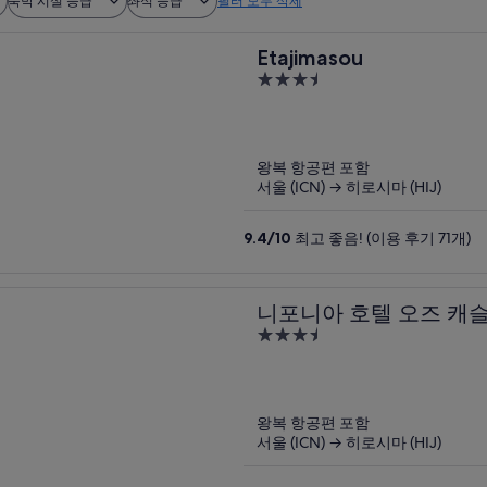
숙박 시설 등급
좌석 등급
필터 모두 삭제
Etajimasou
3.5
out
of
5
왕복 항공편 포함
서울 (ICN) → 히로시마 (HIJ)
9.4
/
10
최고 좋음! (이용 후기 71개)
니포니아 호텔 오즈 캐슬
3.5
out
of
5
왕복 항공편 포함
서울 (ICN) → 히로시마 (HIJ)