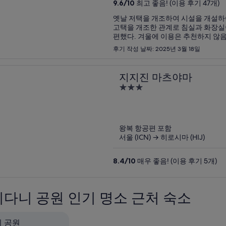
9.6
/
10
최고 좋음! (이용 후기 47개)
옛날 저택을 개조하여 시설을 개설하
고택을 개조한 관계로 침실과 화장실이
편했다. 겨울에 이용은 추천하지 않
후기 작성 날짜: 2025년 3월 18일
지지진 마츠야마
3
out
of
5
왕복 항공편 포함
서울 (ICN) → 히로시마 (HIJ)
8.4
/
10
매우 좋음! (이용 후기 5개)
다니 공원 인기 명소 근처 숙소
 공원