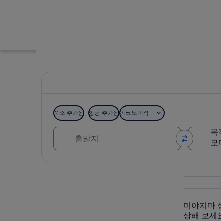
숙소 추가됨
항공 추가됨
이코노미석
출발지
목
모미지다니 공원
지도로 보기
미야지마 
상해 보세요