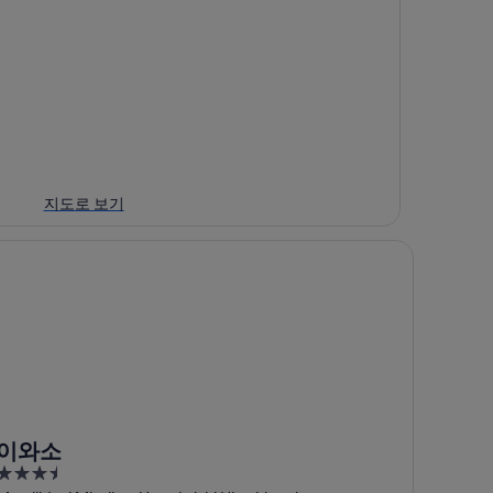
지도로 보기
와소
이와소
3.5