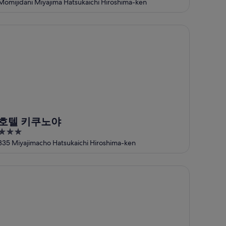
out
Momijidani Miyajima Hatsukaichi Hiroshima-ken
of
5
텔 키쿠노야
호텔 키쿠노야
3
out
335 Miyajimacho Hatsukaichi Hiroshima-ken
of
5
케이소