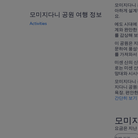
모미지다니 
아하게 설계
모미지다니 공원 여행 정보
요.
Activities
에도 시대에
계와 완만한
를 감상해 보
이 공원은 
문하여 풍성
를 가져와서
미센 산의 
로는 미센 산
망대와 시시이
모미지다니 
지다니 공원
욕장, 편안
간단히 보기
모미지
요금은 지난