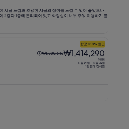
은
₩1,599,522,
여 시골 느낌과 조용한 시골의 정취를 느낄 수 있어 좋았으나
 2층과 1층에 분리되어 있고 화장실이 너무 추워 이용하기 불
현
음
재
요
금
은
항공 100% 할인
₩1,065,386
1
₩1,414,290
₩1,880,646
입
인
니
1인당
당
10월 22일 ~ 10월 25일
다.
1일 전에 검색됨
이
전
요
금
은
₩1,880,646,
현
재
요
금