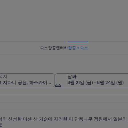
모미지다
숙소
항공
렌터카
항공 + 숙소
모미지다
적지
날짜
8월 21일 (금) - 8월 24일 (월)
섬의 신성한 미센 산 기슭에 자리한 이 단풍나무 정원에서 일본의
.