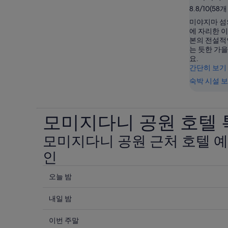
8.8/10(58
미야지마 섬
에 자리한 
본의 전설적
는 듯한 가
요.
간단히 보기
숙박 시설 
모미지다니 공원 호텔 
모미지다니 공원 근처 호텔 예
인
오
오늘 밤
늘
내
밤
내일 밤
일
8
이
월
밤
이번 주말