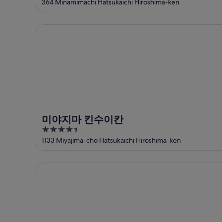
out
364 Minamimachi Hatsukaichi Hiroshima-ken
니
원
가
운
of
공
에
까
상
5
미야지마 킨수이칸
원
서
운
품
에
가
상
가
서
까
품
격
가
운
가
확
까
상
격
인
운
품
확
상
가
인
품
격
가
확
미야지마 킨수이칸
격
인
4.5
확
out
1133 Miyajima-cho Hatsukaichi Hiroshima-ken
인
of
5
잇쓰쿠시마 이로하