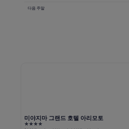
번
6
8
다
일
월
주
다음 주말
음
-
7
말
8
일
주
8
월
-
월
말
7
8
7
8
일
월
일
월
에
8
-
14
일
대
8
일
에
월
해
-
대
9
8
모
미야지마 그랜드 호텔 아리모토
일
월
해
미
에
16
모
지
일
대
미
다
에
해
지
니
대
모
다
공
해
미
니
원
모
지
공
에
미
다
원
서
미야지마 그랜드 호텔 아리모토
지
니
에
가
4
다
공
서
까