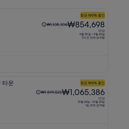
항공 100% 할인
1
₩854,698
₩1,108,306
인
1인당
당
9월 20일 ~ 9월 23일
11시간 전에 검색됨
이
전
요
금
은
₩1,108,306,
현
 타운
항공 100% 할인
재
1
₩1,065,386
요
₩1,599,522
인
금
1인당
당
10월 22일 ~ 10월 25일
은
1일 전에 검색됨
이
₩854,698
전
입
요
니
금
다.